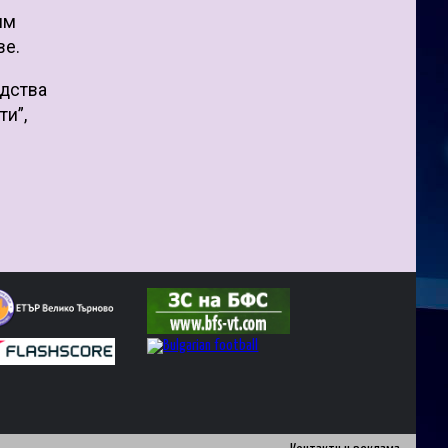
им
ве.
едства
ти”,