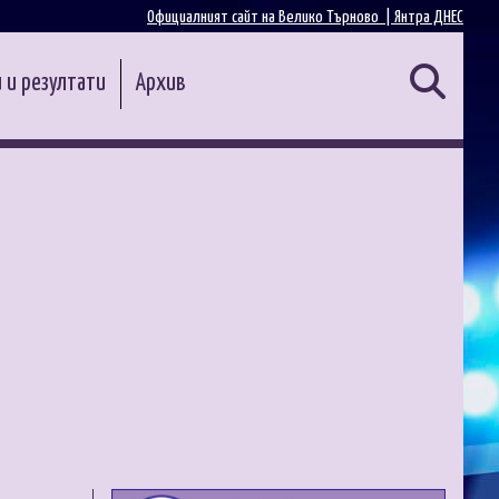
Официалният сайт на Велико Търново |
Янтра ДНЕС
 и резултати
Архив