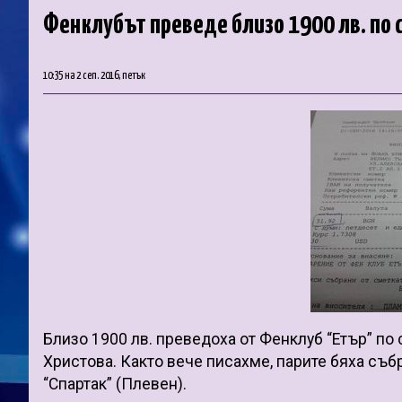
Фенклубът преведе близо 1900 лв. по 
10:35 на 2 сеп. 2016, петък
Близо 1900 лв. преведоха от Фенклуб “Етър” по
Христова. Както вече писахме, парите бяха съб
“Спартак” (Плевен).