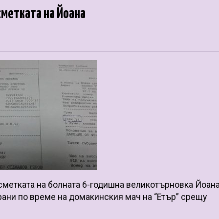
сметката на Йоана
 сметката на болната 6-годишна великотърновка Йоан
рани по време на домакинския мач на “Етър” срещу