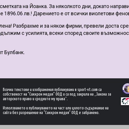
сметката на Йоанка. За няколкото дни, докато направ
е 1896.06 лв.! Дарението е от всички виолетови фено
лена! Разбрахме и за някои фирми, превели доста ср
родължим с усилията, всеки според своите възможнос
т Булбанк.
Всички текстове и изображения публикувани в sport-vt.com са
собственост на "Синхрон медия" ООД и са под закрила на „Закона за
авторското право и сродните му права“.
Използването и публикуването на част или цялото съдържание на
сайта без разрешение на "Синхрон медия" ООД е забранено.