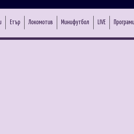
и
Етър
Локомотив
Минифутбол
LIVE
Програми