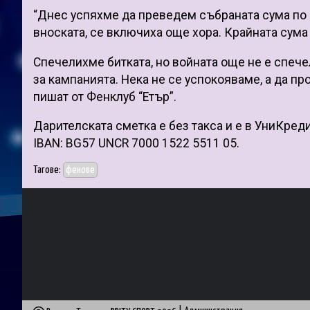
“Днес успяхме да преведем събраната сума по 
вноската, се включиха още хора. Крайната сума 
Спечелихме битката, но войната още не е спече
за кампанията. Нека не се успокояваме, а да п
пишат от Фенклуб “Етър”.
Дарителската сметка е без такса и е в УниКреди
IBAN: BG57 UNCR 7000 1522 5511 05.
Тагове:
фенове