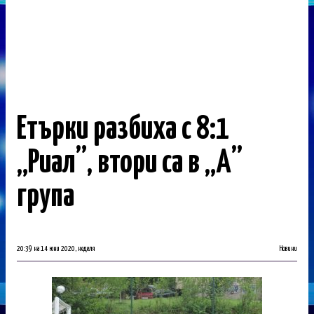
Етърки разбиха с 8:1
„Риал”, втори са в „А”
група
20:39 на 14 юни 2020, неделя
Новини