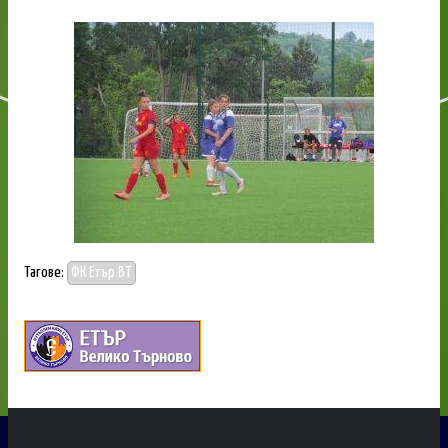
Тагове:
ФК Етър ВТ