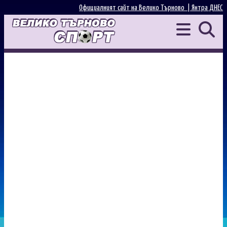
Официалният сайт на Велико Търново |
Янтра ДНЕС