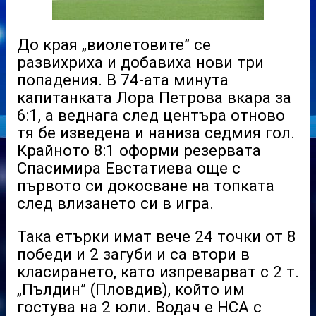
До края „виолетовите” се
развихриха и добавиха нови три
попадения. В 74-ата минута
капитанката Лора Петрова вкара за
6:1, а веднага след центъра отново
тя бе изведена и наниза седмия гол.
Крайното 8:1 оформи резервата
Спасимира Евстатиева още с
първото си докосване на топката
след влизането си в игра.
Така етърки имат вече 24 точки от 8
победи и 2 загуби и са втори в
класирането, като изпреварват с 2 т.
„Пълдин” (Пловдив), който им
гостува на 2 юли. Водач е НСА с