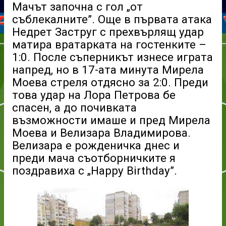
Мачът започна с гол „от
съблекалните”. Още в първата атака
Недрет Заструг с прехвърлящ удар
матира вратарката на гостенките –
1:0. После съперникът изнесе играта
напред, но в 17-ата минута Мирела
Моева стреля отдясно за 2:0. Преди
това удар на Лора Петрова бе
спасен, а до почивката
възможности имаше и пред Мирела
Моева и Велизара Владимирова.
Велизара е рожденичка днес и
преди мача съотборничките я
поздравиха с „Happy Birthday”.