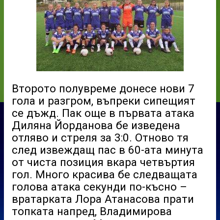
Второто полувреме донесе нови 7
гола и разгром, въпреки сипещият
се дъжд. Пак още в първата атака
Диляна Йорданова бе изведена
отляво и стреля за 3:0. Отново тя
след извеждащ пас в 60-ата минута
от чиста позиция вкара четвъртия
гол. Много красива бе следващата
голова атака секунди по-късно –
вратарката Лора Атанасова прати
топката напред, Владимирова