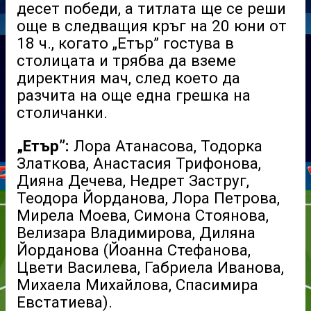
десет победи, а титлата ще се реши
още в следващия кръг на 20 юни от
18 ч., когато „Етър” гостува в
столицата и трябва да вземе
директния мач, след което да
разчита на още една грешка на
столичанки.
„Етър”:
Лора Атанасова, Тодорка
Златкова, Анастасия Трифонова,
Дияна Дечева, Недрет Заструг,
Теодора Йорданова, Лора Петрова,
Мирела Моева, Симона Стоянова,
Велизара Владимирова, Диляна
Йорданова (Йоанна Стефанова,
Цвети Василева, Габриела Иванова,
Михаела Михайлова, Спасимира
Евстатиева).