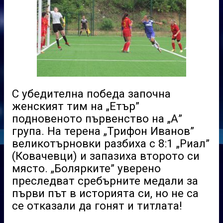
С убедителна победа започна
женският тим на „Етър”
подновеното първенство на „А”
група. На терена „Трифон Иванов”
великотърновки разбиха с 8:1 „Риал”
(Ковачевци) и запазиха второто си
място. „Болярките” уверено
преследват сребърните медали за
първи път в историята си, но не са
се отказали да гонят и титлата!