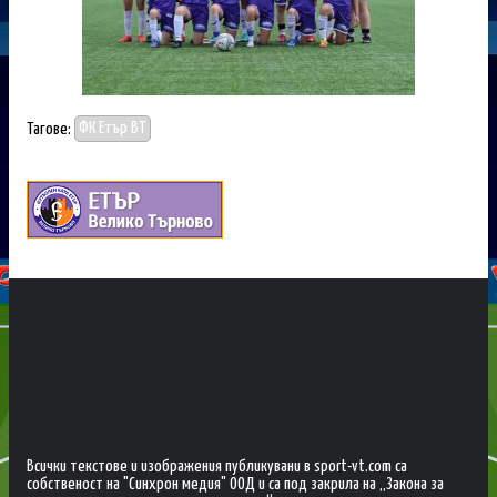
Тагове:
ФК Етър ВТ
Всички текстове и изображения публикувани в sport-vt.com са
собственост на "Синхрон медия" ООД и са под закрила на „Закона за