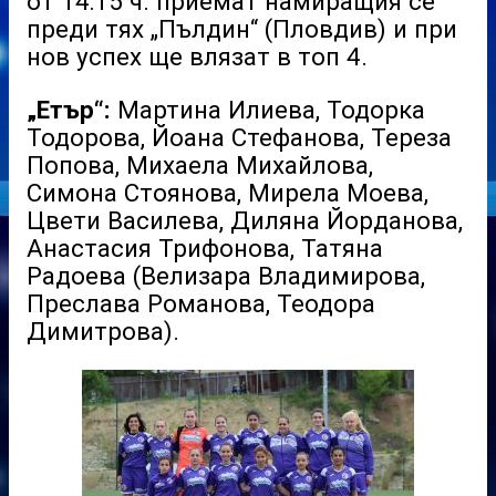
от 14:15 ч. приемат намиращия се
преди тях „Пълдин“ (Пловдив) и при
нов успех ще влязат в топ 4.
„Етър“:
Мартина Илиева, Тодорка
Тодорова, Йоана Стефанова, Тереза
Попова, Михаела Михайлова,
Симона Стоянова, Мирела Моева,
Цвети Василева, Диляна Йорданова,
Анастасия Трифонова, Татяна
Радоева (Велизара Владимирова,
Преслава Романова, Теодора
Димитрова).