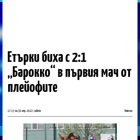
Етърки биха с 2:1
„Барокко“ в първия мач от
плейофите
17:13 на 30 апр. 2022, събота
Новини