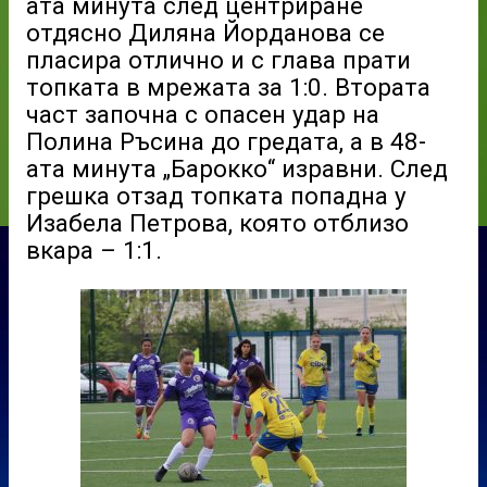
ата минута след центриране
отдясно Диляна Йорданова се
пласира отлично и с глава прати
топката в мрежата за 1:0. Втората
част започна с опасен удар на
Полина Ръсина до гредата, а в 48-
ата минута „Барокко“ изравни. След
грешка отзад топката попадна у
Изабела Петрова, която отблизо
вкара – 1:1.