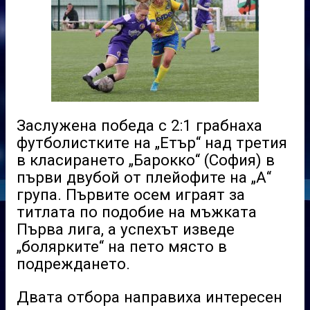
Заслужена победа с 2:1 грабнаха
футболистките на „Етър“ над третия
в класирането „Барокко“ (София) в
първи двубой от плейофите на „А“
група. Първите осем играят за
титлата по подобие на мъжката
Първа лига, а успехът изведе
„болярките“ на пето място в
подреждането.
Двата отбора направиха интересен