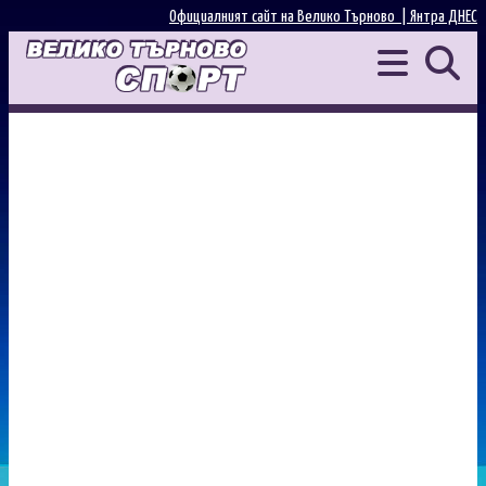
Официалният сайт на Велико Търново |
Янтра ДНЕС