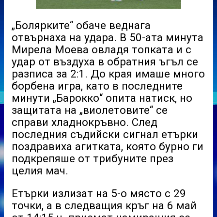
„Болярките“ обаче веднага
отвърнаха на удара. В 50-ата минута
Мирела Моева овладя топката и с
удар от въздуха в обратния ъгъл се
разписа за 2:1. До края имаше много
борбена игра, като в последните
минути „Барокко“ опита натиск, но
защитата на „виолетовите“ се
справи хладнокръвно. След
последния съдийски сигнал етърки
поздравиха агитката, която бурно ги
подкрепяше от трибуните през
целия мач.
Етърки излизат на 5-о място с 29
точки, а в следващия кръг на 6 май