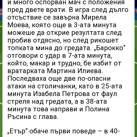
и много оспорван мач с положения
пред двете врати. В игра след дълго
отсъствие се завърна Мирела
Моева, която още в 3-ата минута
можеше да открие резултата след
пробив отдясно, но след рикошет
топката мина до гредата. „Барокко“
отговори с удар в 7-ата минута,
който, макар и трудно, бе избит от
вратарката Мартина Илиева.
Последваха още две по-опасни
атаки на столичанки, като в 25-ата
минута Изабела Петрова от фаул
стреля над гредата, а в 38-ата
минута това направи и Полина
Ръсина с глава.
„Етър“ обаче първи поведе – в 40-