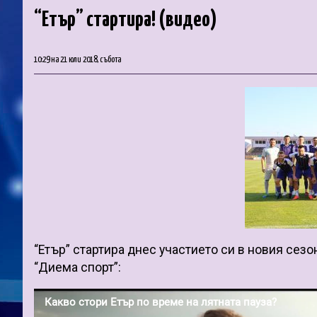
“Етър” стартира! (видео)
10:29 на 21 юли 2018, събота
“Етър” стартира днес участието си в новия сезо
“Диема спорт”: