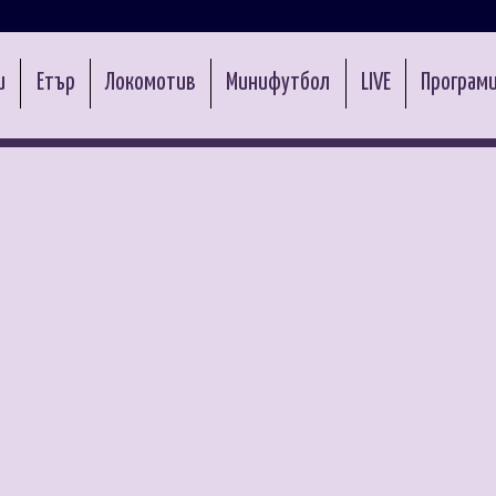
и
Етър
Локомотив
Минифутбол
LIVE
Програми