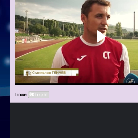
Тагове:
ФК Етър ВТ