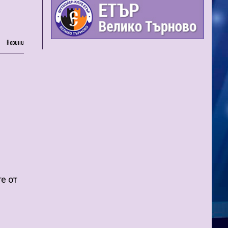
Новини
е от