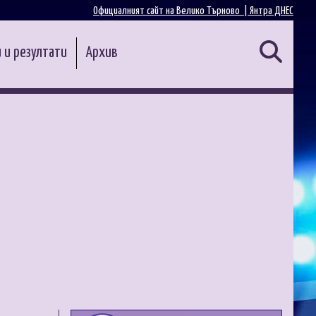
Официалният сайт на Велико Търново |
Янтра ДНЕС
 и резултати
Архив