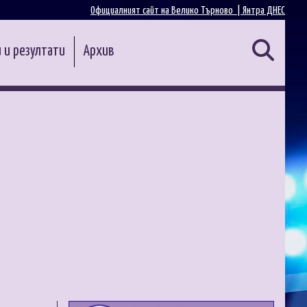
Официалният сайт на Велико Търново |
Янтра ДНЕС
 и резултати
Архив