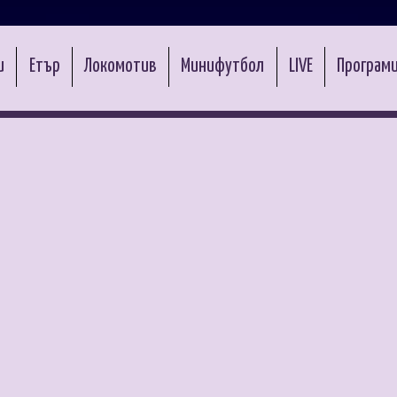
и
Етър
Локомотив
Минифутбол
LIVE
Програми