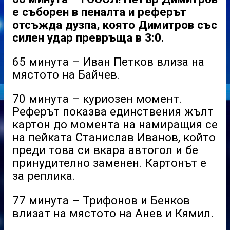
е съборен в пеналта и реферът
отсъжда дузпа, която Димитров със
силен удар превръща в 3:0.
65 минута – Иван Петков влиза на
мястото на Байчев.
70 минута – куриозен момент.
Реферът показва единствения жълт
картон до момента на намиращия се
на пейката Станислав Иванов, който
преди това си вкара автогол и бе
принудително заменен. Картонът е
за реплика.
77 минута – Трифонов и Бенков
влизат на мястото на Анев и Кямил.