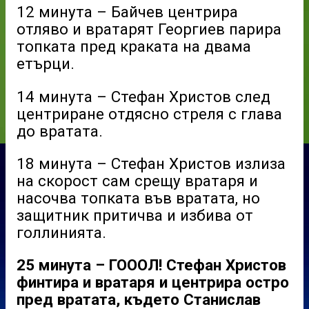
12 минута – Байчев центрира
отляво и вратарят Георгиев парира
топката пред краката на двама
етърци.
14 минута – Стефан Христов след
центриране отдясно стреля с глава
до вратата.
18 минута – Стефан Христов излиза
на скорост сам срещу вратаря и
насочва топката във вратата, но
защитник притичва и избива от
голлинията.
25 минута – ГОООЛ! Стефан Христов
финтира и вратаря и центрира остро
пред вратата, където Станислав