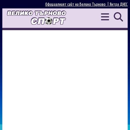
Официалният сайт на Велико Търново |
Янтра ДНЕС