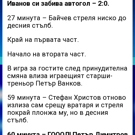
Иванов си забива автогол – 2:0.
27 минута – Байчев стреля ниско до
десния стълб.
Край на първата част.
Начало на втората част.
В игра за гостите след принудителна
смяна влиза играещият старши-
треньор Петър Ванков.
59 минута – Стефан Христов отново
излиза сам срещу вратаря и стреля
покрай плонжа му, но в десния
стълб.
60 минута – ГОООЛ! Петър Димитров