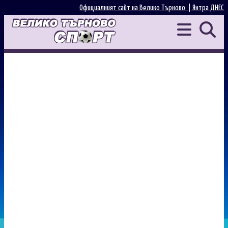
Официалният сайт на Велико Търново |
Янтра ДНЕС