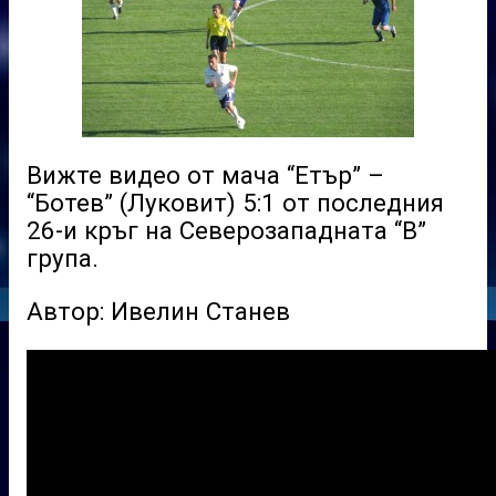
Вижте видео от мача “Етър” –
“Ботев” (Луковит) 5:1 от последния
26-и кръг на Северозападната “В”
група.
Автор: Ивелин Станев