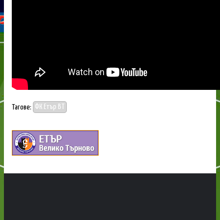
Тагове:
ФК Етър ВТ