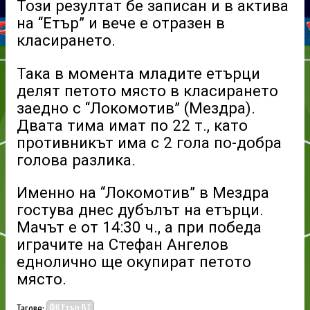
Този резултат бе записан и в актива
на “Етър” и вече е отразен в
класирането.
Така в момента младите етърци
делят петото място в класирането
заедно с “Локомотив” (Мездра).
Двата тима имат по 22 т., като
противникът има с 2 гола по-добра
голова разлика.
Именно на “Локомотив” в Мездра
гостува днес дубълът на етърци.
Мачът е от 14:30 ч., а при победа
играчите на Стефан Ангелов
еднолично ще окупират петото
място.
Тагове:
ФК Етър ВТ