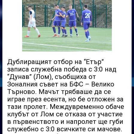
Дублиращият отбор на “Етър”
записа служебна победа с 3:0 над
“Дунав” (Лом), съобщиха от
Зоналния съвет на БФС – Велико
Търново. Мачът трябваше да се
играе през есента, но бе отложен за
тази пролет. Междувременно обаче
клубът от Лом се отказа от участие
в първенството и напролет ще губи
служебно с 3:0 всичките си мачове.