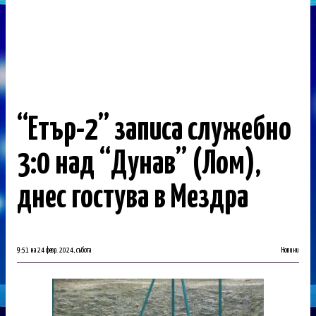
“Етър-2” записа служебно
3:0 над “Дунав” (Лом),
днес гостува в Мездра
9:51 на 24 февр. 2024, събота
Новини