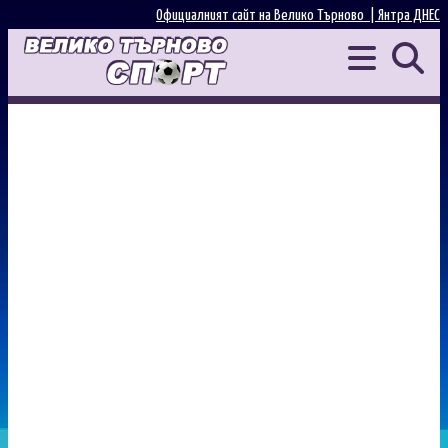
Официалният сайт на Велико Търново |
Янтра ДНЕС