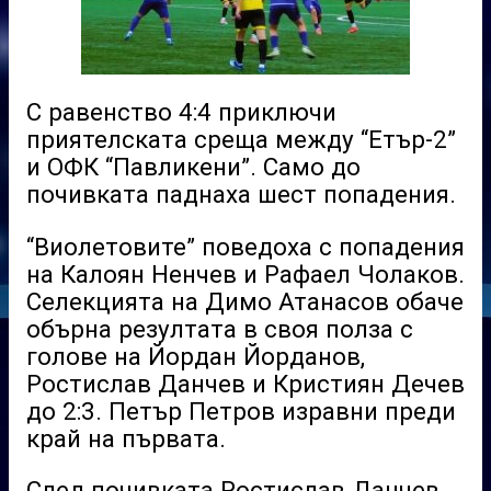
С равенство 4:4 приключи
приятелската среща между “Етър-2”
и ОФК “Павликени”. Само до
почивката паднаха шест попадения.
“Виолетовите” поведоха с попадения
на Калоян Ненчев и Рафаел Чолаков.
Селекцията на Димо Атанасов обаче
обърна резултата в своя полза с
голове на Йордан Йорданов,
Ростислав Данчев и Кристиян Дечев
до 2:3. Петър Петров изравни преди
край на първата.
След почивката Ростислав Данчев