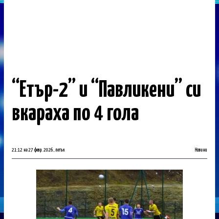
“Етър-2” и “Павликени” си
вкараха по 4 гола
21:12 на 27 февр. 2026, петък
Новини