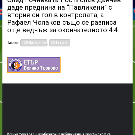
даде преднина на “Павликени” с
втория си гол в контролата, а
Рафаел Чолаков също се разписа
още веднъж за окончателното 4:4.
Тагове:
ОФК Павликени
,
ФК Етър ВТ
Всички текстове и изображения публикувани в sport-vt.com са