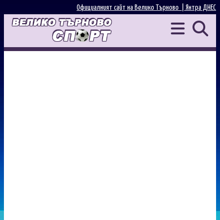
Официалният сайт на Велико Търново |
Янтра ДНЕС