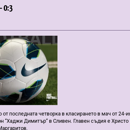
– 0:3
о от последната четворка в класирането в мач от 24-и
адион “Хаджи Димитър” в Сливен. Главен съдия е Христо
Маргаритов.