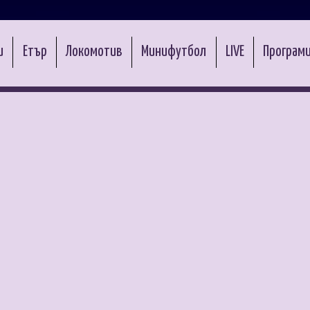
и
Етър
Локомотив
Минифутбол
LIVE
Програми