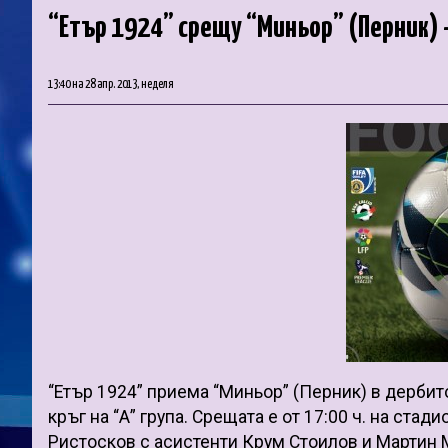
“Етър 1924” срещу “Миньор” (Перник) 
13:40 на 28 апр. 2013, неделя
“Етър 1924” приема “Миньор” (Перник) в дербит
кръг на “А” група. Срещата е от 17:00 ч. на ст
Ристосков с асистенти Крум Стоилов и Мартин 