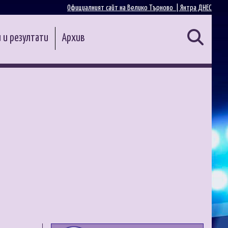
Официалният сайт на Велико Търново |
Янтра ДНЕС
 и резултати
Архив