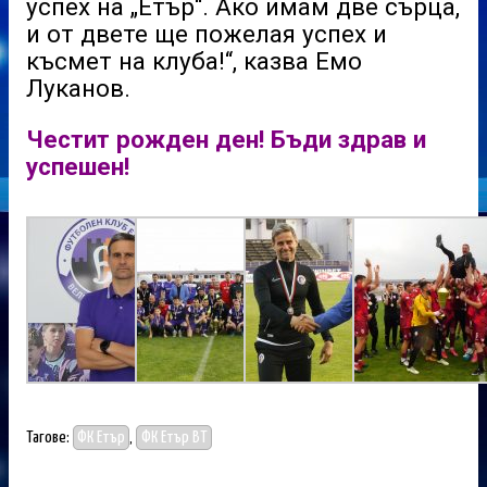
успех на „Етър“. Ако имам две сърца,
и от двете ще пожелая успех и
късмет на клуба!“, казва Емо
Луканов.
Честит рожден ден! Бъди здрав и
успешен!
Тагове:
ФК Етър
,
ФК Етър ВТ