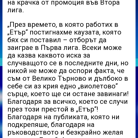
на крачка от промоция във Втора
лига.
„През времето, в която работих в
„Етър“ постигнахме каузата, която
бях си поставил – отборът да
заиграе в Първа лига. Всеки може
да казва каквото иска за
случващото се в последните дни, но
никой не може да оспори факта, че
съм от Велико Търново и дълбоко в
себе си аз крия едно „виолетово“
сърце, което ще си остане завинаги!
Благодаря за всичко, което се случи
през този престой в „Етър“!
Благодаря на публиката, която ни
подкрепяше, благодаря на
ръководството и безкрайно желая