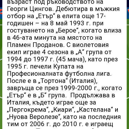
възраст под ръководството на
Георги Цингов. Дебютира в мъжкия
отбор на „Етър“ в елита още 17-
годишен – на 8 май 1993 г. при
гостуването на „Берое“, когато влиза
в 46-ата минута на мястото на
Пламен Проданов. С виолетовия
екип играе 4 сезона в „А“ група от
1994 до 1997 г. (45 мача), като през
1995 г. печели Купата на
Професионалната футболна лига.
После е в „Тортона“ (Италия),
завръща се през 1999-2000 г., когато
„Етър“ е в „Б“ група. Продължава в
Италия, където играе още за
„Пергокрема“, „Киари“, „Кастелана“ и
„Нуова Веролезе“, като на последния
тим от 2006 г. до 2010 г. е играещ