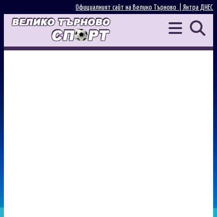
Официалният сайт на Велико Търново |
Янтра ДНЕС