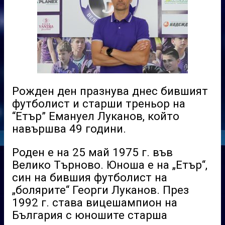
Рожден ден празнува днес бившият
футболист и старши треньор на
“Етър” Емануел Луканов, който
навършва 49 години.
Роден е на 25 май 1975 г. във
Велико Търново. Юноша е на „Етър“,
син на бившия футболист на
„болярите“ Георги Луканов. През
1992 г. става вицешампион на
България с юношите старша