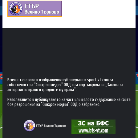
Всички текстове и изображения публикувани в sport-vt.com са
собственост на "Синхрон медия" ООД и са под закрила на „Закона за
авторското право и сродните му права“.
Използването и публикуването на част или цялото съдържание на сайта
без разрешение на "Синхрон медия" ООД е забранено.