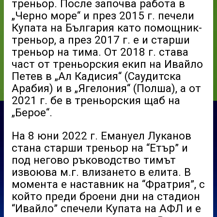
треньор. После започва работа в
„Черно море“ и през 2015 г. печели
Купата на България като помощник-
треньор, а през 2017 г. е и старши
треньор на тима. От 2018 г. става
част от треньорския екип на Ивайло
Петев в „Ал Кадисия“ (Саудитска
Арабия) и в „Ягелония“ (Полша), а от
2021 г. бе в треньорския щаб на
„Берое“.
На 8 юни 2022 г. Емануел Луканов
стана старши треньор на “Етър” и
под негово ръководство тимът
извоюва м.г. влизането в елита. В
момента е наставник на “Фратрия”, с
който преди броени дни на стадион
“Ивайло” спечели Купата на АФЛ и е