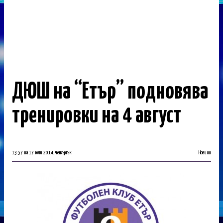
ДЮШ на “Етър” подновява
тренировки на 4 август
13:57 на 17 юли 2014, четвъртък
Новини