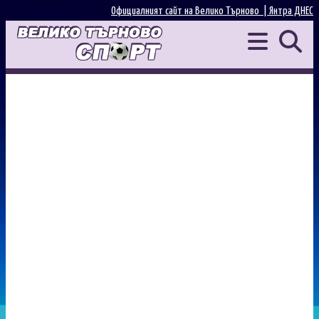
Официалният сайт на Велико Търново |
Янтра ДНЕС