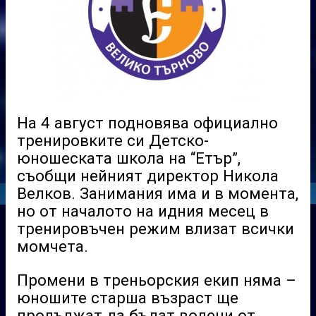
На 4 август подновява официално
тренировките си Детско-
юношеската школа на “Етър”,
съобщи нейният директор Никола
Велков. Занимания има и в момента,
но от началото на идния месец в
тренировъчен режим влизат всички
момчета.
Промени в треньорския екип няма –
юношите старша възраст ще
продължат да бъдат водени от