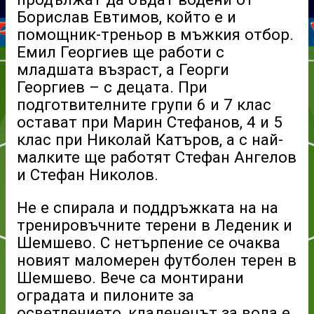
Борислав Евтимов, който е и
помощник-треньор в мъжкия отбор.
Емил Георгиев ще работи с
младшата възраст, а Георги
Георгиев – с децата. При
подготвителните групи 6 и 7 клас
остават при Марин Стефанов, 4 и 5
клас при Николай Катъров, а с най-
малките ще работят Стефан Ангелов
и Стефан Николов.
Не е спирала и поддръжката на на
тренировъчните терени в Леденик и
Шемшево. С нетърпение се очаква
новият маломерен футболен терен в
Шемшево. Вече са монтирани
оградата и пилоните за
осветлението, кладенецът за вода е