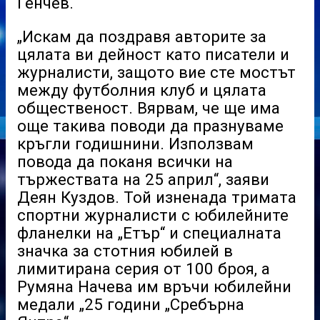
Генчев.
„Искам да поздравя авторите за
цялата ви дейност като писатели и
журналисти, защото вие сте мостът
между футболния клуб и цялата
общественост. Вярвам, че ще има
още такива поводи да празнуваме
кръгли годишнини. Използвам
повода да поканя всички на
тържествата на 25 април“, заяви
Деян Куздов. Той изненада тримата
спортни журналисти с юбилейните
фланелки на „Етър“ и специалната
значка за стотния юбилей в
лимитирана серия от 100 броя, а
Румяна Начева им връчи юбилейни
медали „25 години „Сребърна