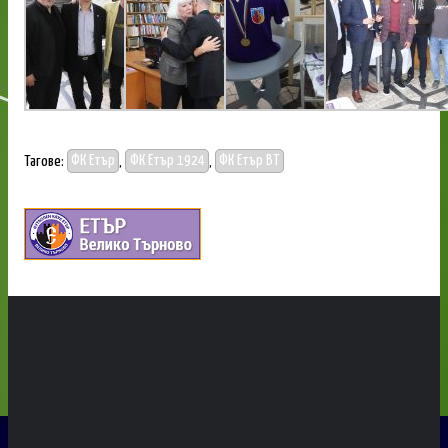
Тагове:
ФК Етър
,
ФК Етър 1924
,
ФК Етър ВТ