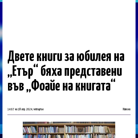
Двете книги за юбилея на
„Етър“ бяха представени
във „Фоайе на книгата“
14:07 на 18 апр. 2024, четвъртък
Новини