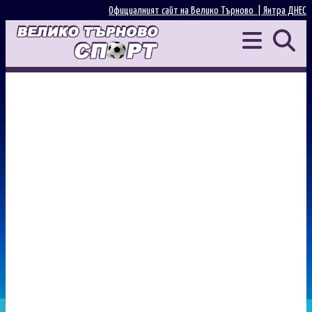
Официалният сайт на Велико Търново |
Янтра ДНЕС