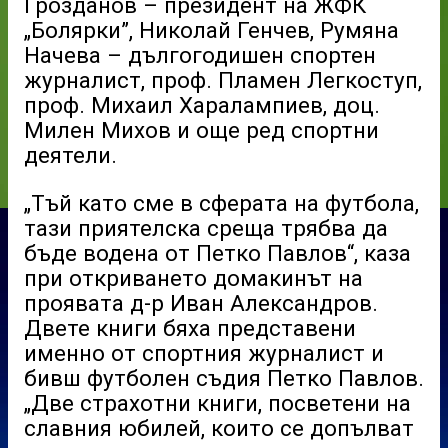
Грозданов – президент на ЖФК
„Болярки”, Николай Генчев, Румяна
Начева – дългогодишен спортен
журналист, проф. Пламен Легкоступ,
проф. Михаил Харалампиев, доц.
Милен Михов и още ред спортни
деятели.
„Тъй като сме в сферата на футбола,
тази приятелска среща трябва да
бъде водена от Петко Павлов“, каза
при откриването домакинът на
проявата д-р Иван Александров.
Двете книги бяха представени
именно от спортния журналист и
бивш футболен съдия Петко Павлов.
„Две страхотни книги, посветени на
славния юбилей, които се допълват