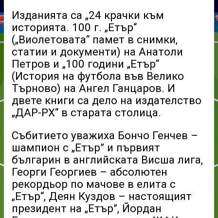
Изданията са „24 крачки към
историята. 100 г. „Етър“
(„Виолетовата“ памет в снимки,
статии и документи) на Анатоли
Петров и „100 години „Етър“
(История на футбола във Велико
Търново) на Ангел Ганцаров. И
двете книги са дело на издателство
„ДАР-РХ“ в старата столица.
Събитието уважиха Бончо Генчев –
шампион с „Етър” и първият
българин в английската Висша лига,
Георги Георгиев – абсолютен
рекордьор по мачове в елита с
„Етър“, Деян Куздов – настоящият
президент на „Етър”, Йордан