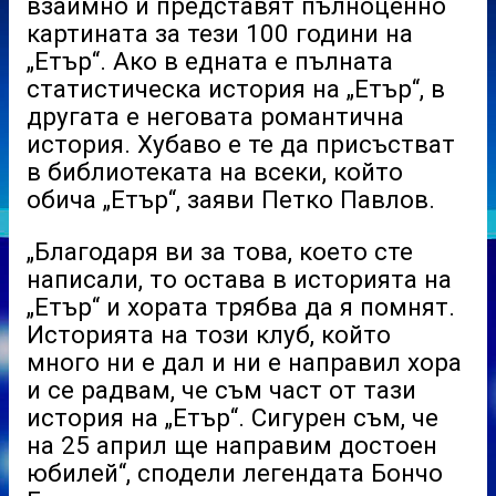
взаимно и представят пълноценно
картината за тези 100 години на
„Етър“. Ако в едната е пълната
статистическа история на „Етър“, в
другата е неговата романтична
история. Хубаво е те да присъстват
в библиотеката на всеки, който
обича „Етър“, заяви Петко Павлов.
„Благодаря ви за това, което сте
написали, то остава в историята на
„Етър“ и хората трябва да я помнят.
Историята на този клуб, който
много ни е дал и ни е направил хора
и се радвам, че съм част от тази
история на „Етър“. Сигурен съм, че
на 25 април ще направим достоен
юбилей“, сподели легендата Бончо