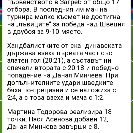
първенството в Загреб от общо 17
отбора. В последния им мач на
турнира малко късмет не достигна
на „лъвиците“ за победа над Швеция
в двубоя за 9-10 място.
Хандбалистките от скандинавската
държава взеха първата част със
златен гол (20:21), а съставът ни
спечели втората с 20:18 и победно
попадение на Даная Минчева. При
допълнителните удари шведките
бяха по-прецизни и се наложиха с
2:4, а с това взеха и мача с 1:2.
Мартина Тодорова реализира 18
точки, Нася Асенова добави 12,
Даная Минчева завърши с 8.