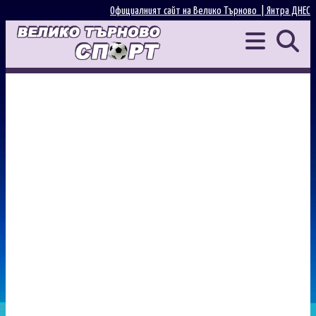
Официалният сайт на Велико Търново |
Янтра ДНЕС