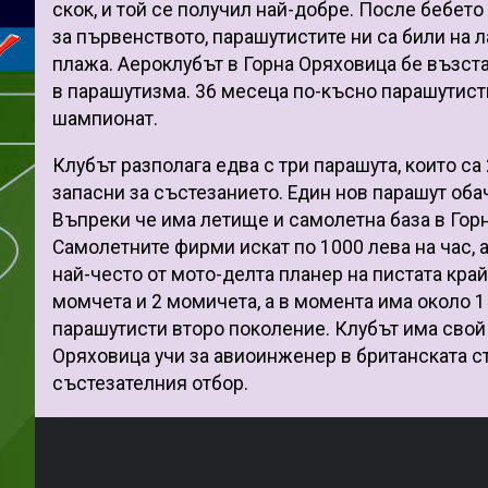
скок, и той се получил най-добре. После бебето
за първенството, парашутистите ни са били на 
плажа. Аероклубът в Горна Оряховица бе възста
в парашутизма. 36 месеца по-късно парашутист
шампионат.
Клубът разполага едва с три парашута, които с
запасни за състезанието. Един нов парашут обач
Въпреки че има летище и самолетна база в Горн
Самолетните фирми искат по 1000 лева на час, 
най-често от мото-делта планер на пистата кра
момчета и 2 момичета, а в момента има около 1
парашутисти второ поколение. Клубът има свой
Оряховица учи за авиоинженер в британската ст
състезателния отбор.