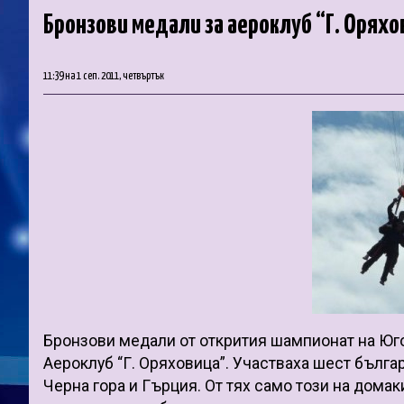
Бронзови медали за аероклуб “Г. Оряхо
11:39 на 1 сеп. 2011, четвъртък
Бронзови медали от открития шампионат на Юг
Аероклуб “Г. Оряховица”. Участваха шест българ
Черна гора и Гърция. От тях само този на домак