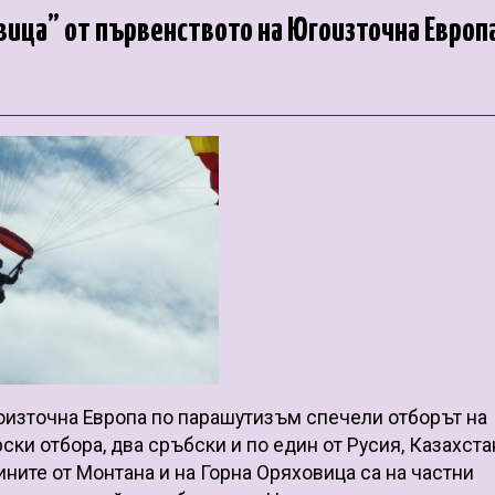
вица” от първенството на Югоизточна Европ
оизточна Европа по парашутизъм спечели отборът на
ски отбора, два сръбски и по един от Русия, Казахста
ините от Монтана и на Горна Оряховица са на частни