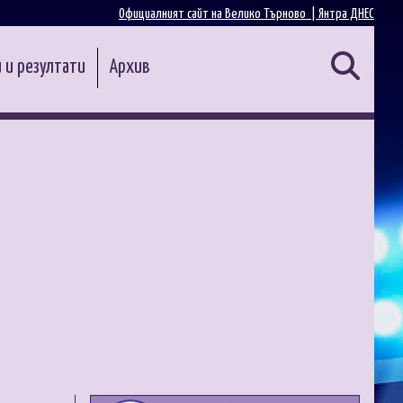
Официалният сайт на Велико Търново |
Янтра ДНЕС
 и резултати
Архив