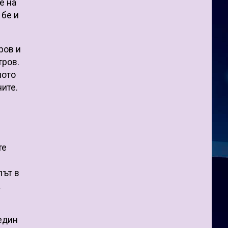
е на
 бе и
ров и
тров.
ното
ните.
те
път в
а
един