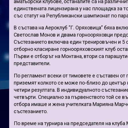
аматьорски клубове, останалите са на различни
единствената лицензирана у нас площадка за то
със статут на Републикански шампионат по пар
В състава на Аероклуб “Г. Оряховица” бяха вк
Светослав Монов и двама горнооряховци предс
Състезанието включва един тренировъчен и 5 с
отборно класиране горнооряховският клуб остан
Първи е отборът на Монтана, втори са парашути
представители.
По регламент всеки от тимовете е съставен от п
приземят колкото се може по-близо до център н
четири резултата. В индивидуалното състезани
четвърти. Специално за първенството той се вър
отбора имаше и жена учителката Марияна Марчев
състезанието.
По време на турнира на председателя на клуба 