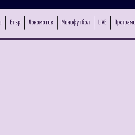
и
Етър
Локомотив
Минифутбол
LIVE
Програми