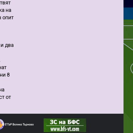
отвят
ка на
н опит
 и два
.
чат
ни 8
на
ст от