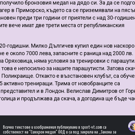
 получило бронзовия медал на дядо си. За да се подг
лагер в Приморско, където са се приземявали на пясъ
новен преди три години от приятели с над 30-годише
ите вече имат две трети места от републиканския
а 20-годишни. Милко Дългичев купил един нов наскоро
е е около 7000 лева, запасните с раница над 2000 лв.
а Оряховица, няма условия за тренировки с парашути
а това е непосилно за нашите парашутисти. Затова ска
й Поликраище. Откакто е възстановен клубът, са обуче
5 активно трениращи. Трима от новобранците са
 представител и в Лондон. Велислав Димитров от Гор
олица и продължава да скача, а догодина ще бъде ча
Всички текстове и изображения публикувани в sport-vt.com са
собственост на "Синхрон медия" ООД и са под закрила на „Закона за