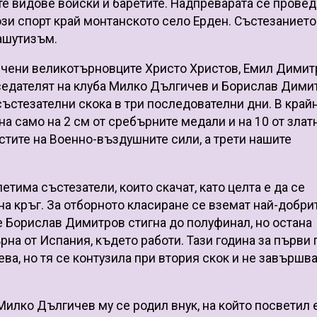
те видове войски и баретите. Надпреварата се провед
зи спорт край монтанското село Ерден. Състезанието
ашутизъм.
лючени великотърновците Христо Христов, Емил Димит
едателят на клуба Милко Дългичев и Борислав Дими
ъстезателни скока в три последователни дни. В край
а само на 2 см от сребърните медали и на 10 от злат
стите на Военно-въздушните сили, а трети нашите
етима състезатели, които скачат, като целта е да се
а кръг. За отборното класиране се вземат най-добри
е Борислав Димитров стигна до полуфинал, но остана
на от Испания, където работи. Тази година за първи 
а, но тя се контузила при втория скок и не завършв
Милко Дългичев му се родил внук, на който посветил 