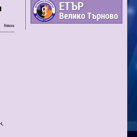
а
Новини
н,