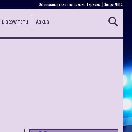
Официалният сайт на Велико Търново |
Янтра ДНЕС
 и резултати
Архив