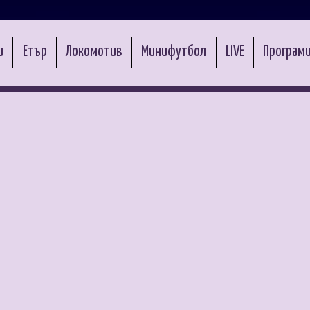
и
Етър
Локомотив
Минифутбол
LIVE
Програми