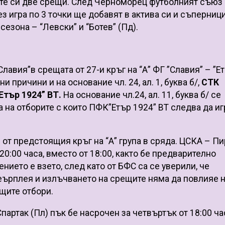
ите си две срещи. След Черноморец футболният съюз
з игра по 3 точки ще добавят в актива си и съперници
сезона – “Левски” и “Ботев” (Пд).
Славия”
в срещата от 27-и кръг на “А” ФГ ”Славия” – ”Е
 причини и на основание чл. 24, ал. 1, буква б/,
СТК
Етър 1924” ВТ.
На основание чл.24, ал. 11, буква б/ се
а на отборите с които ПФК”Етър 1924” ВТ следва да иг
 от предстоящия кръг на “А” група в сряда. ЦСКА – П
 20:00 часа, вместо от 18:00, както бе предварително
нието е взето, след като от БФС са се уверили, че
еърплея и излъчването на срещите няма да повлияе 
щите отбори.
Спартак (Пл) пък бе насрочен за четвъртък от 18:00 ча