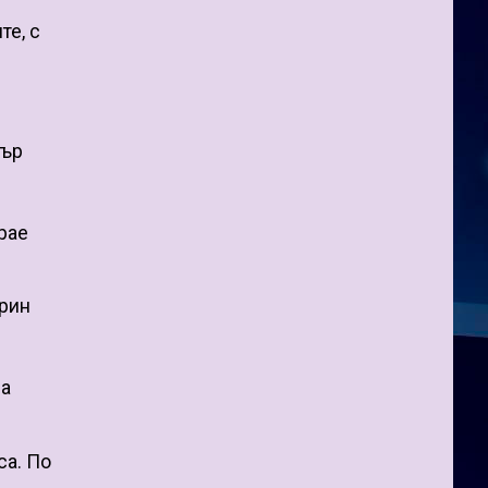
те, с
тър
рае
ирин
на
са. По