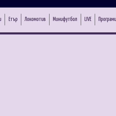
и
Етър
Локомотив
Минифутбол
LIVE
Програми