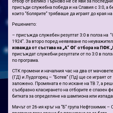
отбор от Велико Търново не се яви за последн
присъди служебна победа и на Славия с 3:0, а бе
които “болярите” трябваше да играят до края на 
Решението:
–
присъжда служебен резултат
3:0 в полза на
”
1924”. За второ поред неявяване по неуважителни
изважда от състава на „А” ФГ отбора на ПФК
„
присъждат служебни резултати от по 3:0 в полз
по програма.
СТК промени и началния час на два от мачовете
(ГД) и Лудогорец – “Ботев” (Пд) ще се играят от
заложено. Промяната е по искане на ТВ 7, а реше
съобразно класирането на отборите е спазен ф
битката за определяне на шампиона или изпада
Мачът от 26-ия кръг на “Б” група Нефтохимик – 