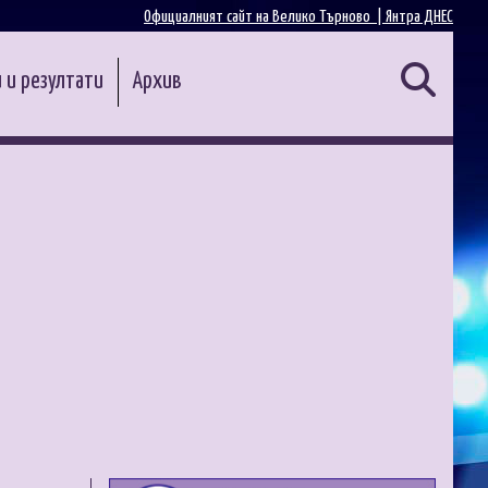
Официалният сайт на Велико Търново |
Янтра ДНЕС
 и резултати
Архив