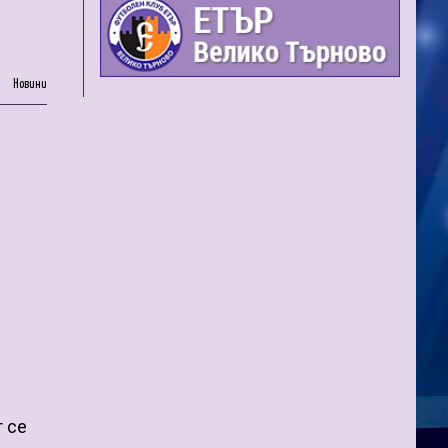
Новини
т се