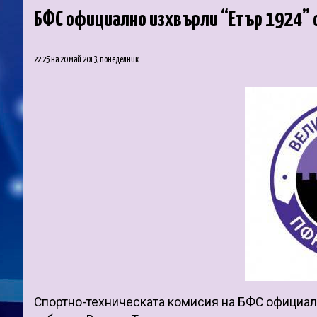
БФС официално изхвърли “Етър 1924” о
22:25 на 20 май 2013, понеделник
Спортно-техническата комисия на БФС официално