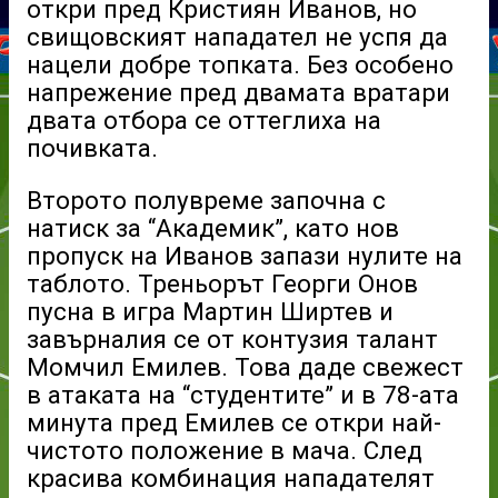
откри пред Кристиян Иванов, но
свищовският нападател не успя да
нацели добре топката. Без особено
напрежение пред двамата вратари
двата отбора се оттеглиха на
почивката.
Второто полувреме започна с
натиск за “Академик”, като нов
пропуск на Иванов запази нулите на
таблото. Треньорът Георги Онов
пусна в игра Мартин Ширтев и
завърналия се от контузия талант
Момчил Емилев. Това даде свежест
в атаката на “студентите” и в 78-ата
минута пред Емилев се откри най-
чистото положение в мача. След
красива комбинация нападателят