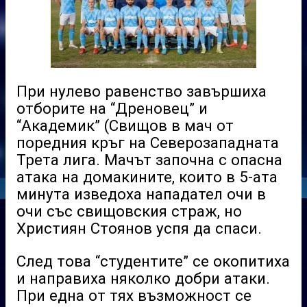
При нулево равенство завършиха
отборите на “Дреновец” и
“Академик” (Свищов в мач от
поредния кръг на Северозападната
Трета лига. Мачът започна с опасна
атака на домакините, които в 5-ата
минута изведоха нападател очи в
очи със свищовския страж, но
Християн Стоянов успя да спаси.
След това “студентите” се окопитиха
и направиха няколко добри атаки.
При една от тях възможност се