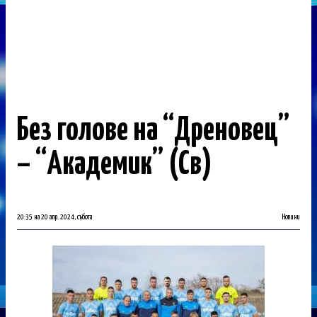
Без голове на “Дреновец”
– “Академик” (Св)
20:35 на 20 апр. 2024, събота
Новини