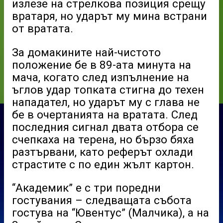
излезе на стрелкова позиция срещу
вратаря, но ударът му мина встрани
от вратата.
За домакините най-чистото
положение бе в 89-ата минута на
мача, когато след изпълнение на
ъглов удар топката стигна до техен
нападател, но ударът му с глава не
бе в очертанията на вратата. След
последния сигнал двата отбора се
счепкаха на терена, но бързо бяха
разтървани, като реферът охлади
страстите с по един жълт картон.
“Академик” е с три поредни
гостувания – следващата събота
гостува на “Ювентус” (Малчика), а на