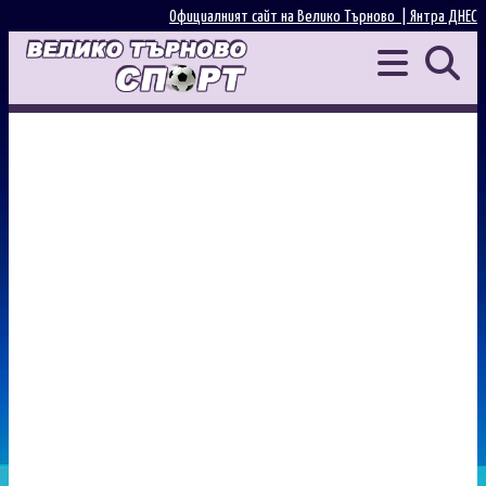
Официалният сайт на Велико Търново |
Янтра ДНЕС