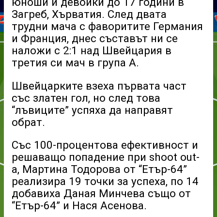
юноши и девойки до 17 години в
Загреб, Хърватия. След двата
трудни мача с фаворитите Германия
и Франция, днес съставът ни се
наложи с 2:1 над Швейцария в
третия си мач в група А.
Швейцарките взеха първата част
със златен гол, но след това
“лъвиците” успяха да направят
обрат.
Със 100-процентова ефективност и
решаващо попадение при shoot out-
а, Мартина Тодорова от “Етър-64”
реализира 19 точки за успеха, по 14
добавиха Даная Минчева също от
“Етър-64” и Нася Асенова.