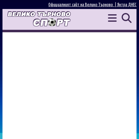
Официалният сайт на Велико Търново |
Янтра ДНЕС