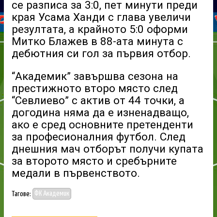
се разписа за 3:0, пет минути преди
края Усама Ханди с глава увеличи
резултата, а крайното 5:0 оформи
Митко Блажев в 88-ата минута с
дебютния си гол за първия отбор.
“Академик” завършва сезона на
престижното второ място след
“Севлиево” с актив от 44 точки, а
догодина няма да е изненадващо,
ако е сред основните претенденти
за професионалния футбол. След
днешния мач отборът получи купата
за второто място и сребърните
медали в първенството.
Тагове:
ФК Академик