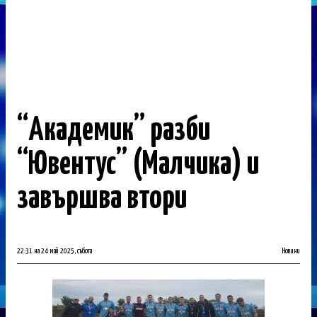
“Академик” разби
“Ювентус” (Малчика) и
завършва втори
22:31 на 24 май 2025, събота
Новини