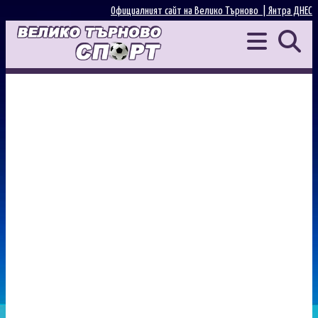
Официалният сайт на Велико Търново |
Янтра ДНЕС