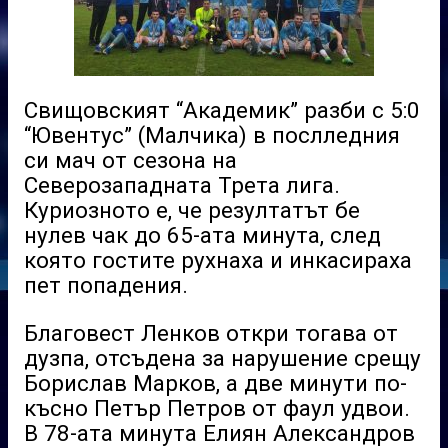
Свищовският “Академик” разби с 5:0
“Ювентус” (Малчика) в послледния
си мач от сезона на
Северозападната Трета лига.
Куриозното е, че резултатът бе
нулев чак до 65-ата минута, след
която гостите рухнаха и инкасираха
пет попадения.
Благовест Ленков откри тогава от
дузпа, отсъдена за нарушение срещу
Борислав Марков, а две минути по-
късно Петър Петров от фаул удвои.
В 78-ата минута Елиян Александров