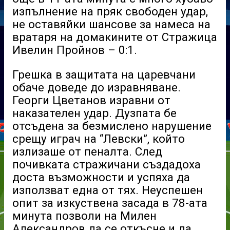
изпълнение на пряк свободен удар,
не оставяйки шансове за намеса на
вратаря на домакините от Стражица
Ивелин Пройнов – 0:1.
Грешка в защитата на царевчани
обаче доведе до изравняване.
Георги Цветанов изравни от
наказателен удар. Дузпата бе
отсъдена за безмислено нарушение
срещу играч на “Левски”, който
излизаше от пеналта. След
почивката стражичани създадоха
доста възможности и успяха да
използват една от тях. Неуспешен
опит за изкуствена засада в 78-ата
минута позволи на Милен
Александров да се откъсне и да