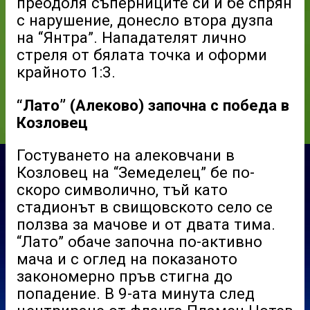
преодоля съперниците си и бе спрян
с нарушение, донесло втора дузпа
на “Янтра”. Нападателят лично
стреля от бялата точка и оформи
крайното 1:3.
“Лато” (Алеково) започна с победа в
Козловец
Гостуването на алековчани в
Козловец на “Земеделец” бе по-
скоро символично, тъй като
стадионът в свищовското село се
ползва за мачове и от двата тима.
“Лато” обаче започна по-активно
мача и с оглед на показаното
закономерно пръв стигна до
попадение. В 9-ата минута след