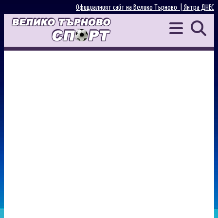
Официалният сайт на Велико Търново |
Янтра ДНЕС