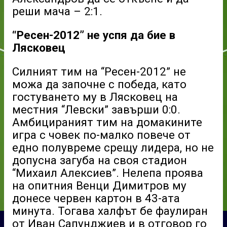
реши мача – 2:1.
“Ресен-2012” не успя да бие в
Лясковец
Силният тим на “Ресен-2012” не
можа да започне с победа, като
гостуването му в Лясковец на
местния “Левски” завърши 0:0.
Амбицираният тим на домакините
игра с човек по-малко повече от
едно полувреме срещу лидера, но не
допусна загуба на своя стадион
“Михаил Алексиев”. Нелепа проява
на опитния Венци Димитров му
донесе червен картон в 43-ата
минута. Тогава халфът бе фаулиран
от Иван Сапунджиев и в отговор го