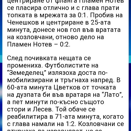
центриране от фланга Пламен Нотев
се пласира отлично и с глава прати
топката в мрежата за 0:1. Пробив на
Ченешков и центриране в 25-ата
минута, донесе нов гол във вратата
на козловчани, отново дело на
Пламен Нотев – 0:2.
След почивката нещата се
промениха. Футболистите на
“Земеделец” излязоха доста по-
мобилизирани и тръгнаха напред. В
60-ата минута Цветков от точката
на дузпата би във вратаря на “Лато”,
а пет минути по-късно същото
стори и Лесев. Той обаче се
реабилитира в 71-ата минута, когато
с глава намали на 1:2. Козловчани се