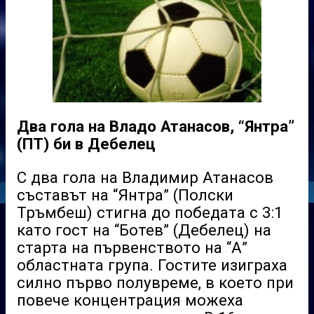
Два гола на Владо Атанасов, “Янтра”
(ПТ) би в Дебелец
С два гола на Владимир Атанасов
съставът на “Янтра” (Полски
Тръмбеш) стигна до победата с 3:1
като гост на “Ботев” (Дебелец) на
старта на първенството на “А”
областната група. Гостите изиграха
силно първо полувреме, в което при
повече концентрация можеха