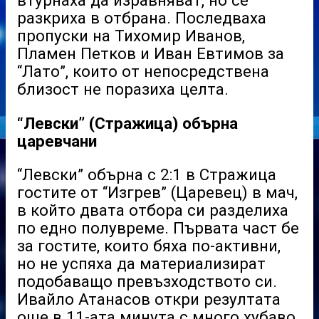
втурнаха да изравняват, но се
разкриха в отбрана. Последваха
пропуски на Тихомир Иванов,
Пламен Петков и Иван Евтимов за
“Лато”, които от непосредствена
близост не поразиха целта.
“Левски” (Стражица) обърна
царевчани
“Левски” обърна с 2:1 в Стражица
гостите от “Изгрев” (Царевец) в мач,
в който двата отбора си разделиха
по едно полувреме. Първата част бе
за гостите, които бяха по-активни,
но не успяха да материализират
подобаващо превъзходството си.
Ивайло Атанасов откри резултата
още в 11-ата минута с много хубаво