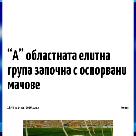
“А” областната елитна
група започна с оспорвани
мачове
18:45 на 14 сеп. 2016, сряда
Новини