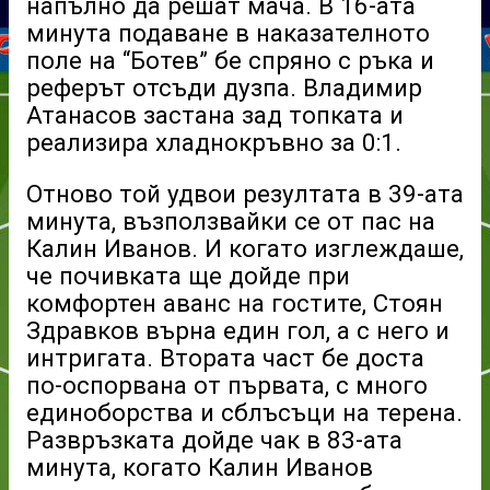
напълно да решат мача. В 16-ата
минута подаване в наказателното
поле на “Ботев” бе спряно с ръка и
реферът отсъди дузпа. Владимир
Атанасов застана зад топката и
реализира хладнокръвно за 0:1.
Отново той удвои резултата в 39-ата
минута, възползвайки се от пас на
Калин Иванов. И когато изглеждаше,
че почивката ще дойде при
комфортен аванс на гостите, Стоян
Здравков върна един гол, а с него и
интригата. Втората част бе доста
по-оспорвана от първата, с много
единоборства и сблъсъци на терена.
Развръзката дойде чак в 83-ата
минута, когато Калин Иванов