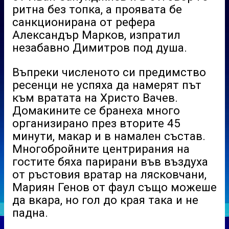
ритна без топка, а проявата бе
санкционирана от рефера
Александър Марков, изпратил
незабавно Димитров под душа.
Въпреки численото си предимство
ресенци не успяха да намерят път
към вратата на Христо Вачев.
Домакините се бранеха много
организирано през вторите 45
минути, макар и в намален състав.
Многобройните центрирания на
гостите бяха парирани във въздуха
от ръстовия вратар на лясковчани,
Мариян Генов от фаул също можеше
да вкара, но гол до края така и не
падна.