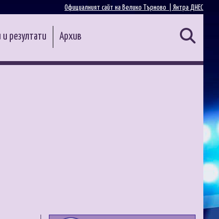
Официалният сайт на Велико Търново |
Янтра ДНЕС
 и резултати
Архив