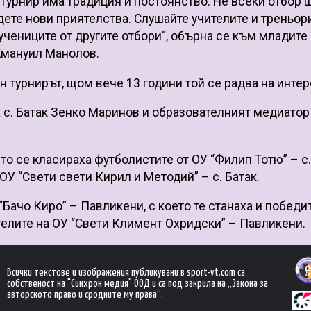
 турнир има традиция и постоянство. Не всеки отбор 
дете нови приятелства. Слушайте учителите и треньор
учениците от другите отбори“, обърна се към младите
Емануил Манолов.
н турнирът, щом вече 13 години той се радва на интер
а с. Батак Зенко Маринов и образователният медиатор
то се класираха футболистите от ОУ “Филип Тотю” – с.
ОУ “Свети свети Кирил и Методий” – с. Батак.
Бачо Киро” – Павликени, с което те станаха и победи
ителите на ОУ “Свети Климент Охридски” – Павликени.
Всички текстове и изображения публикувани в sport-vt.com са
собственост на "Синхрон медия" ООД и са под закрила на „Закона за
авторското право и сродните му права“.