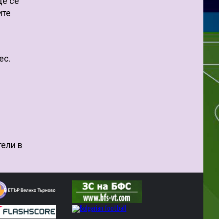
ще се
ите
ес.
тели в