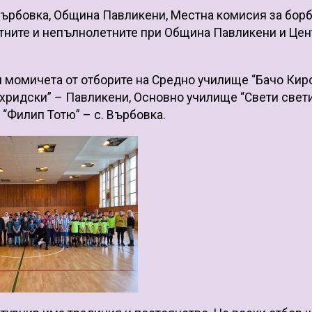
Върбовка, Община Павликени, Местна комисия за бор
тните и непълнолетните при Община Павликени и Це
 момичета от отборите на Средно училище “Бачо Киро
хридски” – Павликени, Основно училище “Свети свет
 “Филип Тотю” – с. Върбовка.