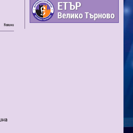
Новини
шна