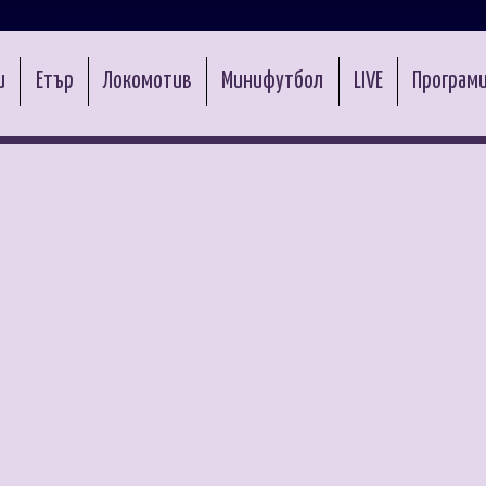
и
Етър
Локомотив
Минифутбол
LIVE
Програми