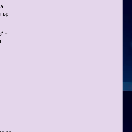
ба
нтър
” –
и