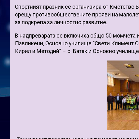
Спортният празник се организира от Кметство 
срещу противообществените прояви на малоле
за подкрепа за личностно развитие.
В надпреварата се включиха общо 50 момчета и
Павликени, Основно училище “Свети Климент О
Кирил и Методий” – с. Батак и Основно училище