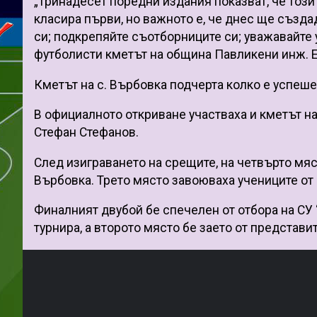
„Тринадесет поредни издания показват, че този
класира първи, но важното е, че днес ще създа
си; подкрепяйте съотборниците си; уважавайте 
футболисти кметът на община Павликени инж. 
Кметът на с. Върбовка подчерта колко е успеше
В официалното откриване участваха и кметът н
Стефан Стефанов.
След изиграването на срещите, на четвърто мяс
Върбовка. Трето място завоюваха учениците от 
Финалният двубой бе спечелен от отбора на СУ “
турнира, а второто място бе заето от представ