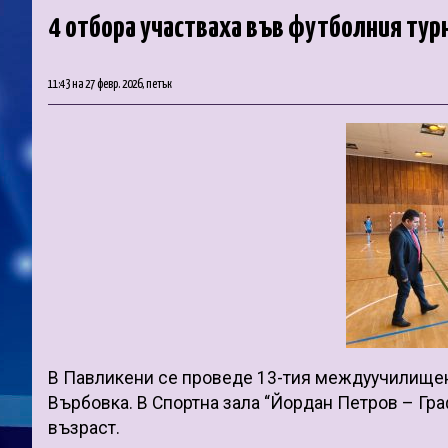
4 отбора участваха във футболния турн
11:43 на 27 февр. 2026, петък
В Павликени се проведе 13-тия междуучилищен 
Върбовка. В Спортна зала “Йордан Петров – Гра
възраст.