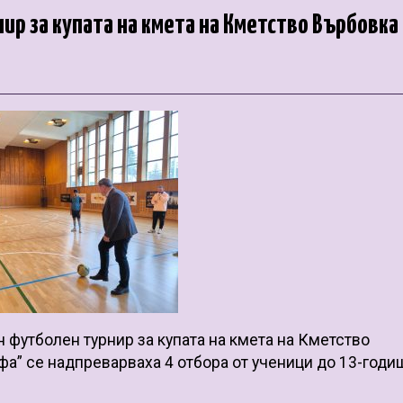
ир за купата на кмета на Кметство Върбовка
футболен турнир за купата на кмета на Кметство
фа” се надпреварваха 4 отбора от ученици до 13-годи