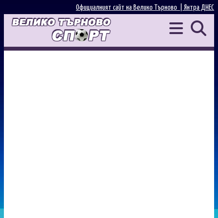
Официалният сайт на Велико Търново |
Янтра ДНЕС