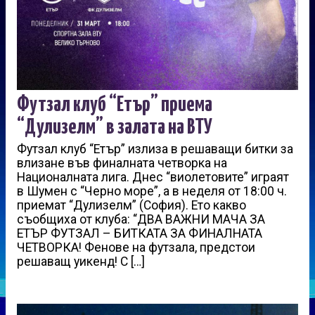
Футзал клуб “Етър” приема
“Дулизелм” в залата на ВТУ
Футзал клуб “Етър” излиза в решаващи битки за
влизане във финалната четворка на
Националната лига. Днес “виолетовите” играят
в Шумен с “Черно море”, а в неделя от 18:00 ч.
приемат “Дулизелм” (София). Ето какво
съобщиха от клуба: “ДВА ВАЖНИ МАЧА ЗА
ЕТЪР ФУТЗАЛ – БИТКАТА ЗА ФИНАЛНАТА
ЧЕТВОРКА! Фенове на футзала, предстои
решаващ уикенд! С […]