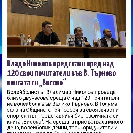
Владо Николов представи пред над
120 свои почитатели във В. Търново
книгата си „Високо“
Волейболистът Владимир Николов проведе
близо двучасова среща с над 120 почитатели
на волейбола във Велико Търново. В Голяма
зала на Общината той говори за своя живот и
спортен път, представяйки биографичната си
книга „Високо“. На срещата присъстваха много
деца, волейболни дейци, треньори, учители и