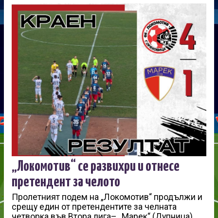
„Локомотив“ се развихри и отнесе
претендент за челото
Пролетният подем на „Локомотив“ продължи и
срещу един от претендентите за челната
четворка във Втора лига– „Марек“ (Дупница).