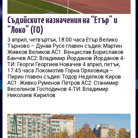
Съдийските назначения на “Етър” и
“Локо” (ГО)
3 април, четвъртък, 18:00 часа Етър Велико
Търново – Дунав Русе главен съдия: Мартин
Живков Великов АС1: Венцислав Бориславов
Банчев АС2: Владимир Йорданов Йорданов 4-
ТИ: Георги Георгиев Новачев 4 април, петък,
17:45 часа Локомотив Горна Оряховица –
Пирин главен съдия: Тодор Недялков Киров
АС1: Живко Руменов Петров АС2: Станимир
Веселинов Господинов 4-ТИ: Владимир
Николаев Кирилов