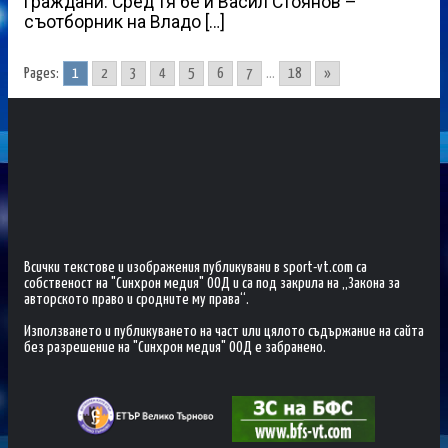
граждани. Сред тя бе и Васил Стоянов –
съотборник на Владо […]
Pages:
1
2
3
4
5
6
7
...
18
»
Всички текстове и изображения публикувани в sport-vt.com са
собственост на "Синхрон медия" ООД и са под закрила на „Закона за
авторското право и сродните му права“.
Използването и публикуването на част или цялото съдържание на сайта
без разрешение на "Синхрон медия" ООД е забранено.