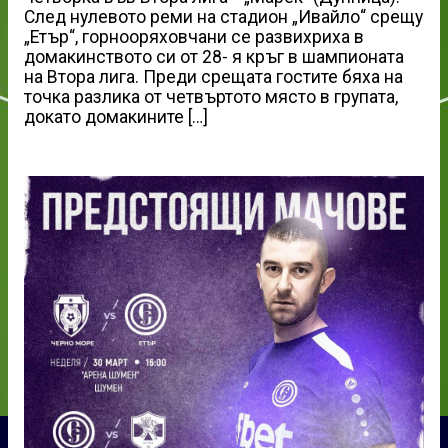
След нулевото реми на стадион „Ивайло“ срещу
„Етър“, горнооряховчани се развихриха в
домакинството си от 28- я кръг в шампионата
на Втора лига. Преди срещата гостите бяха на
точка разлика от четвъртото място в групата,
докато домакините […]