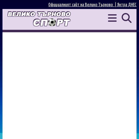
Официалният сайт на Велико Търново |
Янтра ДНЕС