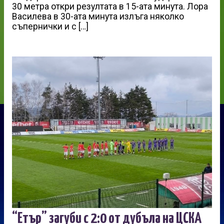
30 метра откри резултата в 15-ата минута. Лора
Василева в 30-ата минута излъга няколко
съпернички и с […]
“Етър” загуби с 2:0 от дубъла на ЦСКА