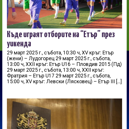
Къде играят отборите на “Етър” през
уикенда
29 март 2025 г., събота, 10:30 ч, XV кръг: Етър
(жени) – Лудогорец 29 март 2025 г., събота,
13:00 ч, XXII кръг: Етър U16 – Пловдив 2015 (Пд)
29 март 2025 г., събота, 13:00 ч, XXII кръг:
Фратрия – Етър U17 29 март 2025 г., събота,
15:00 ч, XV кръг: Левски (Лясковец) – Етър III […]