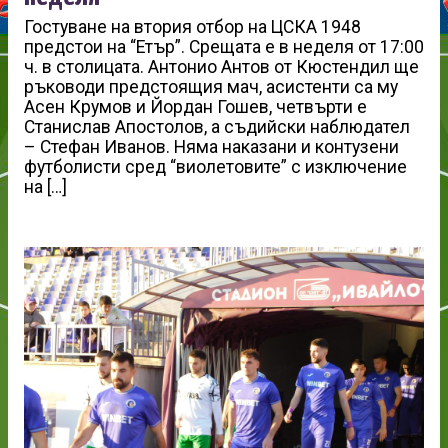
Гостуване на втория отбор на ЦСКА 1948
предстои на “Етър”. Срещата е в неделя от 17:00
ч. в столицата. Антонио Антов от Кюстендил ще
ръководи предстоящия мач, асистенти са му
Асен Крумов и Йордан Гошев, четвърти е
Станислав Апостолов, а съдийски наблюдател
– Стефан Иванов. Няма наказани и контузени
футболисти сред “виолетовите” с изключение
на […]