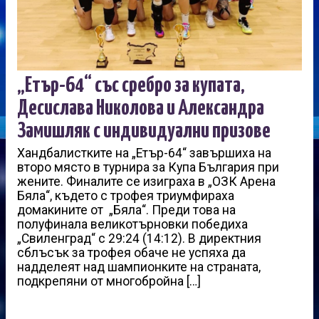
„Етър-64“ със сребро за купата,
Десислава Николова и Александра
Замишляк с индивидуални призове
Хандбалистките на „Етър-64“ завършиха на
второ място в турнира за Купа България при
жените. Финалите се изиграха в „ОЗК Арена
Бяла“, където с трофея триумфираха
домакините от „Бяла“. Преди това на
полуфинала великотърновки победиха
„Свиленград“ с 29:24 (14:12). В директния
сблъсък за трофея обаче не успяха да
надделеят над шампионките на страната,
подкрепяни от многобройна […]