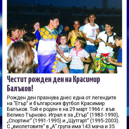
Честит рожден ден на Красимир
Балъков!
Рожден ден празнува днес една от легендите
на “Етър” и българския футбол Красимир
Балъков. Той е роден е на 29 март 1966 г. във
Велико Търново. Играл е за „Етър” (1983-1990),
„Спортинг” (1991-1995) и „Щутгарт” (1995-2003).
С „виолетовите” в „А“ група има 143 мача и 35