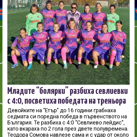
Младите “болярки” разбиха севлиевки
с 4:0, посветиха победата на треньора
Девойките на “Етър” до 16 години грабнаха
седмата си поредна победа в първенството на
България. Те разбиха с 4:0 “Севлиево лейдис”,
като вкараха по 2 гола през двете полувремена.
Теодора Сомова навлезе сама и с удар от около