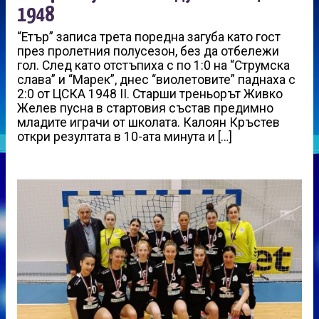
1948
“Етър” записа трета поредна загуба като гост
през пролетния полусезон, без да отбележи
гол. След като отстъпиха с по 1:0 на “Струмска
слава” и “Марек”, днес “виолетовите” паднаха с
2:0 от ЦСКА 1948 II. Старши треньорът Живко
Желев пусна в стартовия състав предимно
младите играчи от школата. Калоян Кръстев
откри резултата в 10-ата минута и […]