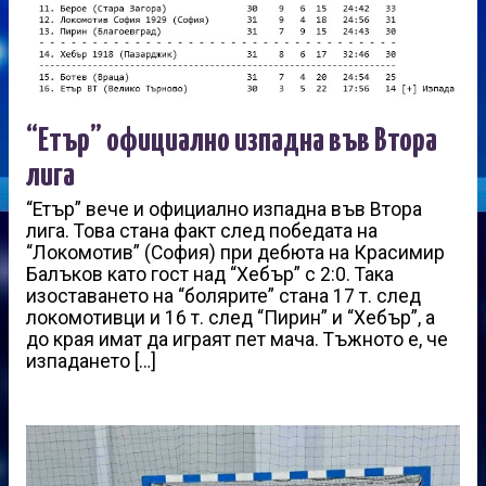
“Етър” официално изпадна във Втора
лига
“Етър” вече и официално изпадна във Втора
лига. Това стана факт след победата на
“Локомотив” (София) при дебюта на Красимир
Балъков като гост над “Хебър” с 2:0. Така
изоставането на “болярите” стана 17 т. след
локомотивци и 16 т. след “Пирин” и “Хебър”, а
до края имат да играят пет мача. Тъжното е, че
изпадането […]