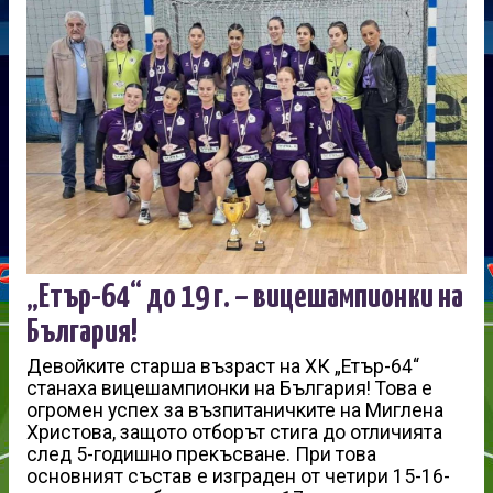
„Етър-64“ до 19 г. – вицешампионки на
България!
Девойките старша възраст на ХК „Етър-64“
станаха вицешампионки на България! Това е
огромен успех за възпитаничките на Миглена
Христова, защото отборът стига до отличията
след 5-годишно прекъсване. При това
основният състав е изграден от четири 15-16-