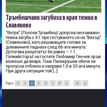
Тръмбешчани загубиха в края тежко в
Славяново
“Янтра” (Полски Тръмбеш) допусна неочаквано
тежка загуба с 4:1 при гостуването си на “Вихър”
(Славяново), като решаващите голове за
домакините паднаха след 66-ата минута.
Дотогава резултатът бе равен – 1:1.
Голмайсторът на гостите Любомир Генчев пръв
можеше да вкара. Тони Паликрушев обаче не
пропусна отблизо и направи 1:0 в 33-ата минута.
При друга ситуация той […]
Pages:
«
1
2
3
4
5
6
7
...
15
»