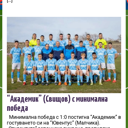
“Академик” (Свищов) с минимална
победа
Минимална победа с 1:0 постигна “Академик” в
гостуването си на “Ювентус” (Малчика).