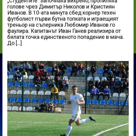
„Студентите“ започнаха вихрено, пропиляха
голове чрез Димитър Николов и Кристиян
Иванов. В 10-ата минута сбед корнер техен
футболист първи бутна топката и играещият
треньор на съперника Любомир Иванов го
фаулира. Капитанът Иван Ганев реализира от
бялата точка единственото попадение в мача.
До […]