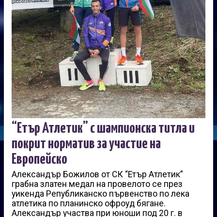
“Етър Атлетик” с шампионска титла и
покрит норматив за участие на
Европейско
Александър Божилов от СК “Етър Атлетик”
грабна златен медал на провелото се през
уикенда Републиканско първенство по лека
атлетика по планинско офроуд бягане.
Александър участва при юноши под 20 г. в