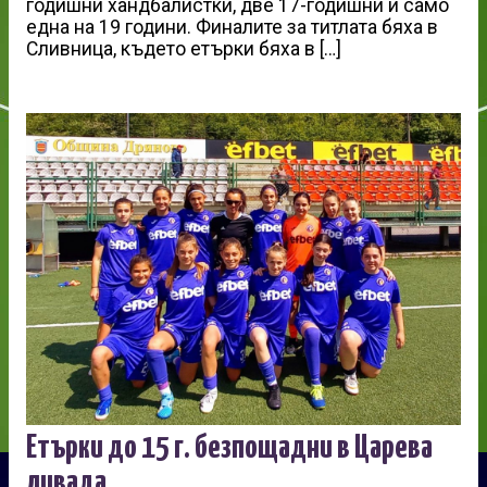
годишни хандбалистки, две 17-годишни и само
една на 19 години. Финалите за титлата бяха в
Сливница, където етърки бяха в […]
Етърки до 15 г. безпощадни в Царева
ливада