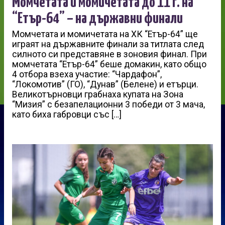
Момчетата и момичетата до 11 г. на
“Етър-64” – на държавни финали
Момчетата и момичетата на ХК “Етър-64” ще
играят на държавните финали за титлата след
силното си представяне в зоновия финал. При
момчетата “Етър-64” беше домакин, като общо
4 отбора взеха участие: “Чардафон”,
“Локомотив” (ГО), “Дунав” (Белене) и етърци.
Великотърновци грабнаха купата на Зона
“Мизия” с безапелационни 3 победи от 3 мача,
като биха габровци със […]