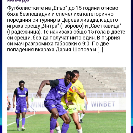
Футболистките на „Етър“ до 15 години отново
бяха безпощадни и спечелиха категорично
поредния си турнир в Царева ливада, където
играха срещу „Янтра“ (Габрово) и „Светкавица“
(Градежница). Те нанизаха общо 15 гола в двете
си срещи, без да получат нито един. В първия
си мач разгромиха габровки с 9:0. По две
попадения вкараха Дария Шопова и […]