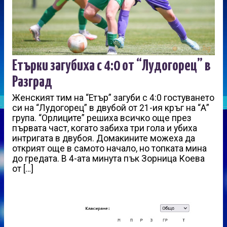
Етърки загубиха с 4:0 от “Лудогорец” в
Разград
Женският тим на “Етър” загуби с 4:0 гостуването
си на “Лудогорец” в двубой от 21-ия кръг на “А”
група. “Орлиците” решиха всичко още през
първата част, когато забиха три гола и убиха
интригата в двубоя. Домакините можеха да
открият още в самото начало, но топката мина
до гредата. В 4-ата минута пък Зорница Коева
от […]