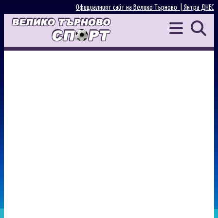
Официалният сайт на Велико Търново |
Янтра ДНЕС