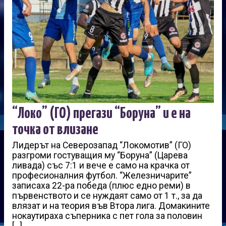
“Локо” (ГО) прегази “Боруна” и е на
точка от влизане
Лидерът на Северозапад “Локомотив” (ГО)
разгроми гостуващия му “Боруна” (Царева
ливада) със 7:1 и вече е само на крачка от
професионалния футбол. “Железничарите”
записаха 22-ра победа (плюс едно реми) в
първенството и се нуждаят само от 1 т., за да
влязат и на теория във Втора лига. Домакините
нокаутираха съперника с пет гола за половин
[…]