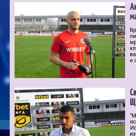
А
м
Вр
ли
мр
кл
ва
е 
С
Щ
“М
яс
Ис
из