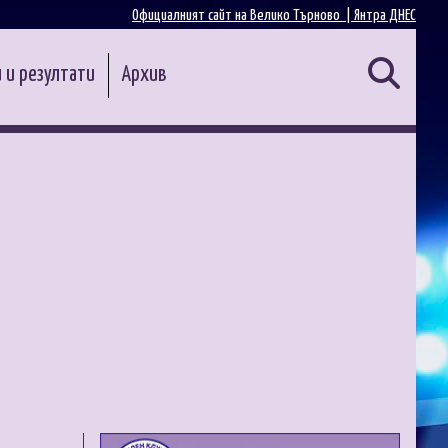
Официалният сайт на Велико Търново |
Янтра ДНЕС
 и резултати
Архив