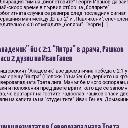
блиращия тим на „виолетовите“ Георги Иванов да заи
най-скоро време в първия отбор на „болярите“.
бопитната случка се разигра след последния сигнал
ерашния мач между „Етър-2“ и „Павликени“, спечеле
едително с 4:0 от младите „боляри“. Георги […]
Академик” би с 2:1 “Янтра” в драма, Рашков
паси 2 дузпи на Иван Ганев
ищовският “Академик” взе драматична победа с 2:1 у
ма срещу “Янтра” (Полски Тръмбеш) в дербито на кръ
верозападната Трета лига. Мачът бе много оспорван, 
аки и положения пред двете врати, като ще се запомн
ва, че вратарят на гостите Радослав Рашков спаси дв
зпи на капитана на “студентите” Иван Генев. Домакин
]
сички резултати в Северозападната Трета