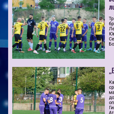
л
Тр
бр
Ле
Юв
Се
Бо
„
Ка
ср
ма
до
оп
Ги
Ат