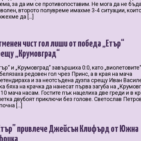
ема, за да им се противопоставим. Не мога да не бъд
волен, второто полувреме имахме 3-4 ситуации, коит
жехме да […]
тменен чист гол лиши от победа „Етър“
рещу „Крумовград“
тър“ и „Крумовград“ завършиха 0:0, като „виолетовите
белязаха редовен гол чрез Принс, а в края на мача
етендираха и за неотсъдена дузпа срещу Иван Васил
ка бяха на крачка да нанесат първа загуба на „Крумов
 10 мача насам. Гостите пък нацелиха две греди и в к
етка двубоят приключи без голове. Светослав Петро
почна […]
Етър” привлече Джейсън Клифърд от Южна
фрика