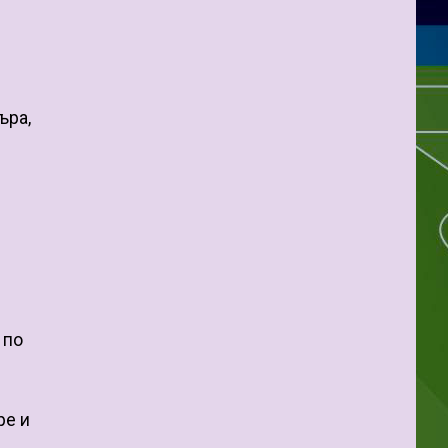
ъра,
 по
ре и