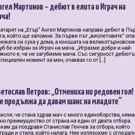
нгел Мартинов – дебют в елита и Играч на
ача!
атарят на „Етър“ Ангел Мартинов направи дебют в Пъ
га, който ще запомни. За първи път „виолетовите“ опа
ежата си суха у дома, а юношата на великотърновски
уб бе избран за Играч на мача. „Играхме добре и най-
жното е, че не загубихме мача. Със сигурност дебютъ
специален момент за мен, очаквах го от […]
ветослав Петров: „Отмениха ни редовен гол!
е продължа да давам шанс на младите“
исля, че стана здрав мач с много единоборства, ням
но преимущество от страна на един от двата отбора.
кам да поздравя Станислав Генчев за отбора, който
гради и стила, който налага. Ние излязохме с огледал