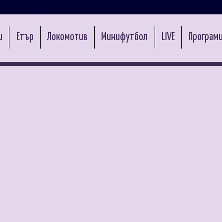
и
Етър
Локомотив
Минифутбол
LIVE
Програми