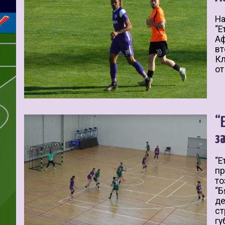
На
“Е
Аф
вт
Кл
от
“
з
“Е
пр
то
“Б
де
ст
гу