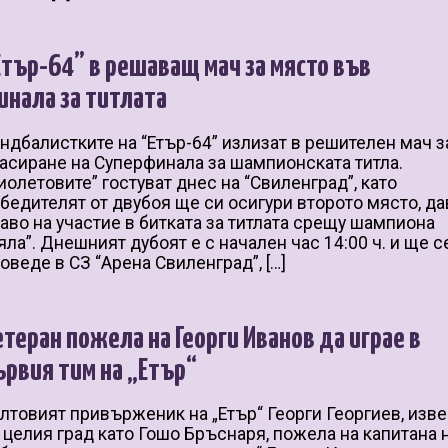
Етър-64” в решаващ мач за място във
инала за титлата
ндбалистките на “Етър-64” излизат в решителен мач з
асиране на Суперфинала за шампионската титла.
иолетовите” гостуват днес на “Свиленград”, като
бедителят от двубоя ще си осигури второто място, д
аво на участие в битката за титлата срещу шампиона
яла”. Днешният дубоят е с начален час 14:00 ч. и ще с
оведе в СЗ “Арена Свиленград”, […]
етеран пожела на Георги Иванов да играе в
ървия тим на „Етър“
лтовият привърженик на „Етър“ Георги Георгиев, изв
 целия град като Гошо Бръснаря, пожела на капитана 