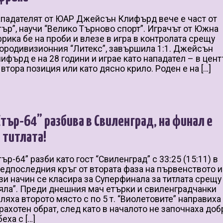
падателят от ЮАР Джейсън Клифърд вече е част от
тър”, научи “Велико Търново спорт”. Играчът от Южна
рика бе на проби и влезе в игра в контролата срещу
ородивизионния “Литекс”, завършила 1:1. Джейсън
ифърд е на 28 години и играе като нападател – в цент
 втора позиция или като дясно крило. Роден е на […]
Етър-64” разбива в Свиленград, на финал е
а титлата!
тър-64” разби като гост “Свиленград” с 33:25 (15:11) в
едпоследния кръг от втората фаза на първенството и
зи начин се класира за Суперфинала за титлата срещу
яла”. Преди днешния мач етърки и свиленградчанки
ляха второто място с по 5 т. “Виолетовите” направиха
рахотен обрат, след като в началото не започнаха доб
беха с […]