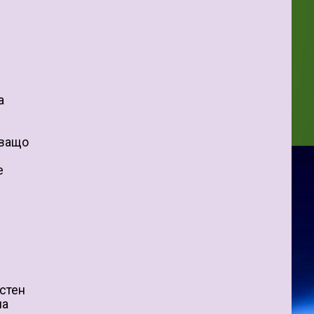
а
аващо
е
естен
на