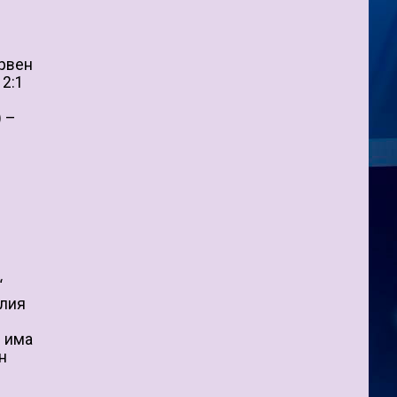
ервен
 2:1
) –
“
елия
м има
н