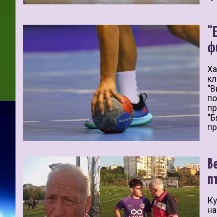
“
ф
Ха
кл
“В
по
пр
“Б
пр
В
п
Ку
на