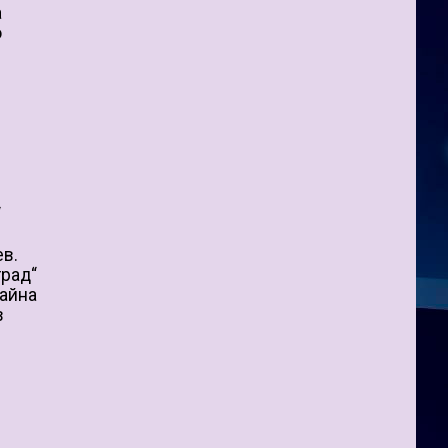
а
о
“
ев.
град“
райна
в