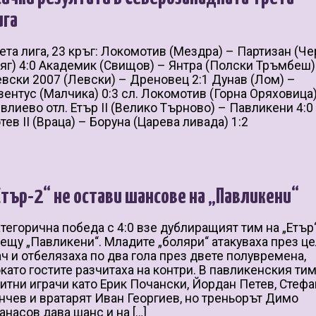
ига
ета лига, 23 кръг: Локомотив (Мездра) – Партизан (Ч
яг) 4:0 Академик (Свищов) – Янтра (Полски Тръмбеш)
вски 2007 (Левски) – Дреновец 2:1 Дунав (Лом) –
ентус (Малчика) 0:3 сл. Локомотив (Горна Оряховица
влиево отл. Етър II (Велико Търново) – Павликени 4:0
тев II (Враца) – Боруна (Царева ливада) 1:2
Етър-2“ не остави шансове на „Павликени“
тегорична победа с 4:0 взе дублиращият тим на „Етър
ещу „Павликени“. Младите „боляри“ атакуваха през ц
ч и отбелязаха по два гола през двете полувремена,
като гостите разчитаха на контри. В павликенския ти
итни играчи като Ерик Почански, Йордан Петев, Стефа
нчев и вратарят Иван Георгиев, но треньорът Димо
анасов дава шанс и на […]