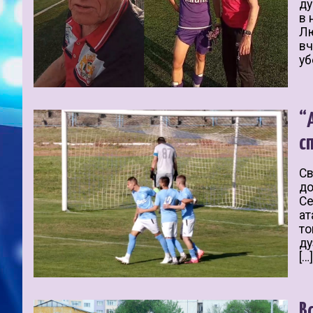
ду
в 
Лю
вч
уб
“
с
Св
до
Се
ат
то
ду
[…
В