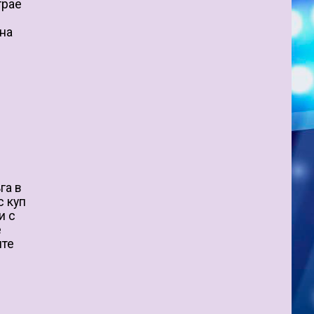
грае
 на
н
га в
с куп
и с
е
ите