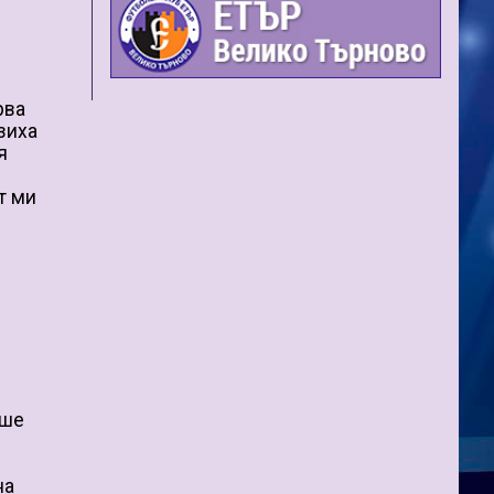
рва
зиха
я
т ми
аше
на