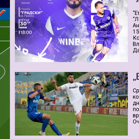
“Е
“Л
Ан
15
Ко
Вл
Да
„
Ср
ко
дн
по
вр
Оч