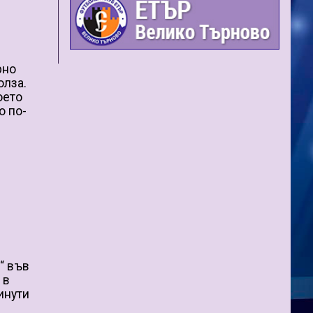
рно
олза.
оето
о по-
“ във
 в
инути