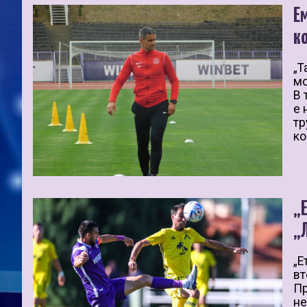
Е
к
„Т
мо
В 
е 
тр
ко
„
„
„Е
вт
Пр
не