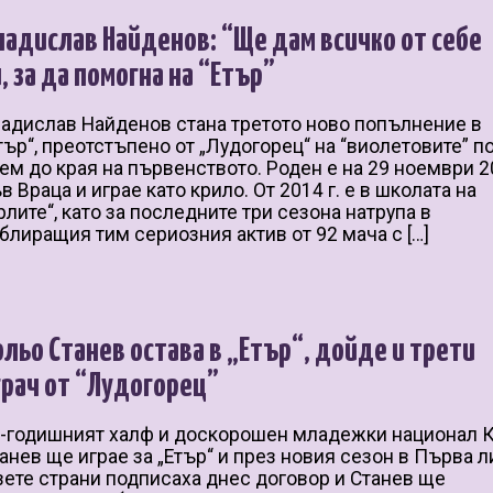
ладислав Найденов: “Ще дам всичко от себе
и, за да помогна на “Етър”
адислав Найденов стана третото ново попълнение в
тър“, преотстъпено от „Лудогорец“ на “виолетовите” п
ем до края на първенството. Роден е на 29 ноември 20
в Враца и играе като крило. От 2014 г. е в школата на
рлите“, като за последните три сезона натрупа в
блиращия тим сериозния актив от 92 мача с […]
ольо Станев остава в „Етър“, дойде и трети
грач от “Лудогорец”
-годишният халф и доскорошен младежки национал 
анев ще играе за „Етър“ и през новия сезон в Първа л
ете страни подписаха днес договор и Станев ще