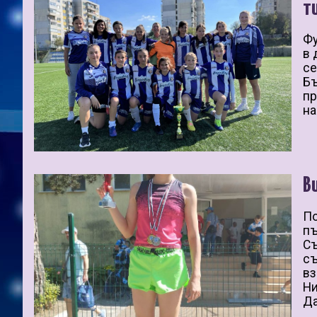
т
Фу
в 
се
Бъ
пр
на
В
По
пъ
Съ
съ
вз
Ни
Да