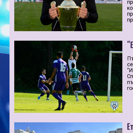
пр
ко
пр
пр
“
Пъ
се
“И
Сп
пъ
го
Е