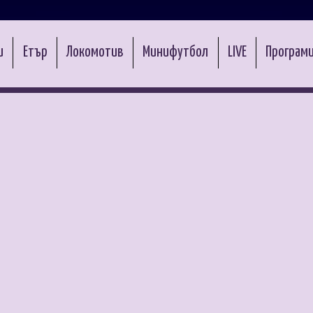
и
Етър
Локомотив
Минифутбол
LIVE
Програми