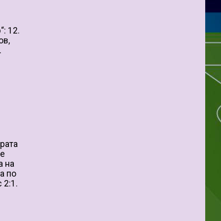
: 12.
ов,
.
ората
 е
а на
а по
 2:1.