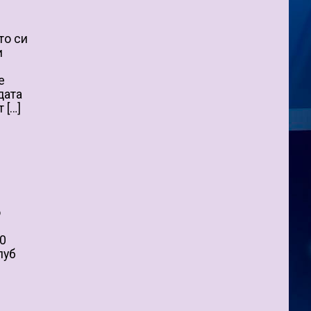
то си
и
е
дата
 […]
о
30
луб