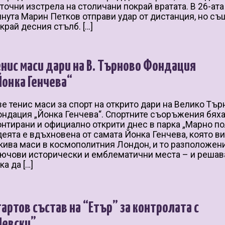
точни изстрела на столичани покрай вратата. В 26-ата
нута Марин Петков отправи удар от дистанция, но съ
край десния стълб. […]
енис маси дари на В. Търново Фондация
Йонка Генчева“
е тенис маси за спорт на открито дари на Велико Тъ
ндация „Йонка Генчева“. Спортните съоръжения бях
нтирани и официално открити днес в парка „Марно по
еята е вдъхновена от самата Йонка Генчева, която в
кива маси в космополитния Лондон, и то разположен
ючови исторически и емблематични места – и решава
ка да […]
тартов състав на “Етър” за контролата с
Левски”