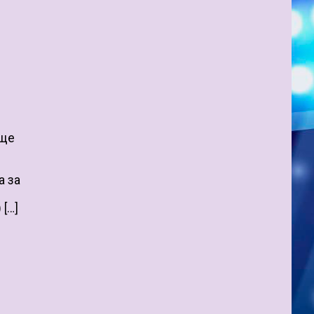
 ще
а за
 […]