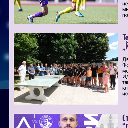
не
ми
по
Т
„
Дв
Фо
мо
Ид
та
кл
ис
С
“