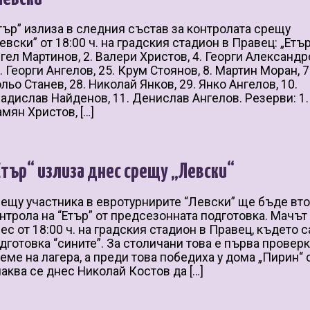
тър” излиза в следния състав за контролата срещу
евски” от 18:00 ч. на градския стадион в Правец: „Етър“
гел Мартинов, 2. Валери Христов, 4. Георги Александр
. Георги Ангелов, 25. Крум Стоянов, 8. Мартин Моран, 7
льо Станев, 28. Николай Янков, 29. Янко Ангелов, 10.
адислав Найденов, 11. Денислав Ангелов. Резерви: 1.
мян Христов, […]
Етър“ излиза днес срещу „Левски“
ещу участника в евротурнирите “Левски” ще бъде вт
нтрола на “Етър” от предсезонната подготовка. Мачът
ес от 18:00 ч. на градския стадион в Правец, където с
дготовка “сините”. За столичани това е първа проверк
еме на лагера, а преди това победиха у дома „Пирин“ с
аква се днес Николай Костов да […]