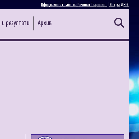
Официалният сайт на Велико Търново |
Янтра ДНЕС
 и резултати
Архив