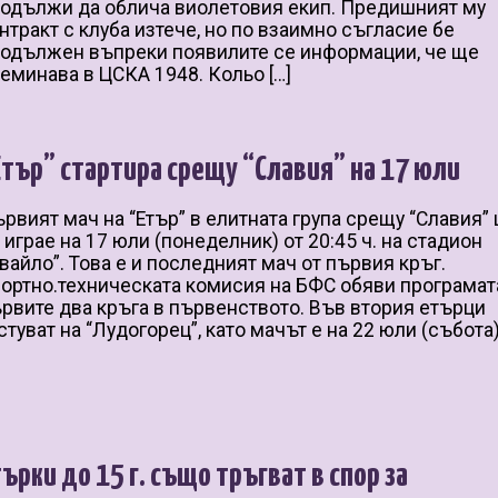
одължи да облича виолетовия екип. Предишният му
нтракт с клуба изтече, но по взаимно съгласие бе
одължен въпреки появилите се информации, че ще
еминава в ЦСКА 1948. Кольо […]
Етър” стартира срещу “Славия” на 17 юли
рвият мач на “Етър” в елитната група срещу “Славия”
 играе на 17 юли (понеделник) от 20:45 ч. на стадион
вайло”. Това е и последният мач от първия кръг.
ортно.техническата комисия на БФС обяви програмат
рвите два кръга в първенството. Във втория етърци
стуват на “Лудогорец”, като мачът е на 22 юли (събота)
търки до 15 г. също тръгват в спор за