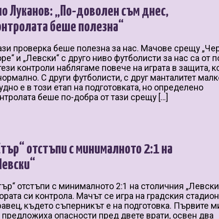
мо Луканов: „По-доволен съм днес,
онтролата беше полезна“
ази проверка беше полезна за нас. Мачове срещу „Че
ре“ и „Левски“ с друго ниво футболисти за нас са от п
тези контроли наблягаме повече на играта в защита, к
нормално. С други футболисти, с друг манталитет малк
удно е в този етап на подготовката, но определено
нтролата беше по-добра от тази срещу […]
Етър“ отстъпи с минималното 2:1 на
Левски“
тър“ отстъпи с минималното 2:1 на столичния „Левски
ората си контрола. Мачът се игра на градския стадион
авец, където съперникът е на подготовка. Първите м
 предложиха опасности пред двете врати, освен два