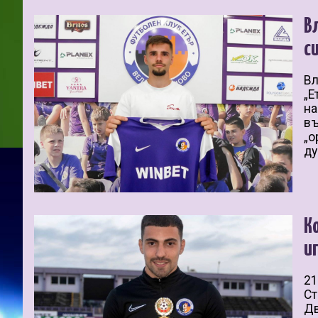
В
с
Вл
„Е
на
въ
„о
ду
К
и
21
Ст
Дв