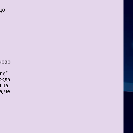
що
рново
а
ле“.
ижда
и на
, че