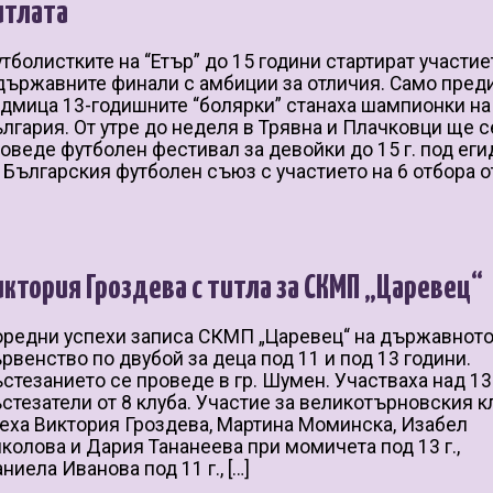
итлата
тболистките на “Етър” до 15 години стартират участие
държавните финали с амбиции за отличия. Само пред
дмица 13-годишните “болярки” станаха шампионки на
лгария. От утре до неделя в Трявна и Плачковци ще с
оведе футболен фестивал за девойки до 15 г. под еги
 Българския футболен съюз с участието на 6 отбора от
иктория Гроздева с титла за СКМП „Царевец“
редни успехи записа СКМП „Царевец“ на държавнот
рвенство по двубой за деца под 11 и под 13 години.
стезанието се проведе в гр. Шумен. Участваха над 1
стезатели от 8 клуба. Участие за великотърновския к
еха Виктория Гроздева, Мартина Моминска, Изабел
колова и Дария Тананеева при момичета под 13 г.,
ниела Иванова под 11 г., […]