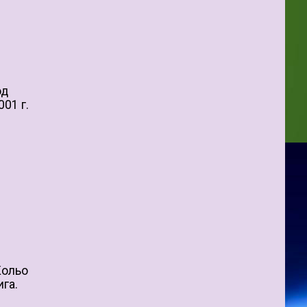
од
01 г.
Кольо
ига.