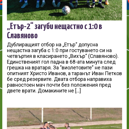
„Етър-2“ загуби нещастно с 1:0 в
Славяново
Дублиращият отбор на „Етър“ допусна
нещастна загуба с 1:0 при гостуването си на
четвъртия в класирането „Вихър“ (Славяново).
Единственият гол падна в 68-ата минута след
грешка на вратаря. За “виолетовите” не пази
опитният Христо Иванов, а таранът Иван Петков
бе сред резервите. Двата отбора направиха
равностоен мач почти без положения пред
двете врати. Домакините не […]