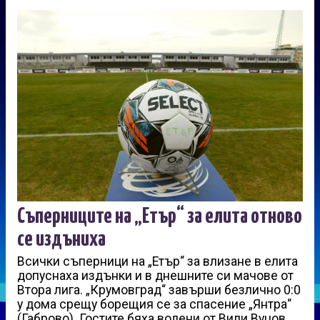
Съперниците на „Етър“ за елита отново
се издъниха
Всички съперници на „Етър“ за влизане в елита
допуснаха издънки и в днешните си мачове от
Втора лига. „Крумовград“ завърши безлично 0:0
у дома срещу борещия се за спасение „Янтра“
(Габрово). Гостите бяха водени от Вили Вуцов,