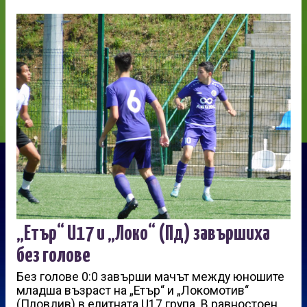
„Етър“ U17 и „Локо“ (Пд) завършиха
без голове
Без голове 0:0 завърши мачът между юношите
младша възраст на „Етър“ и „Локомотив“
(Пловдив) в елитната U17 група. В равностоен