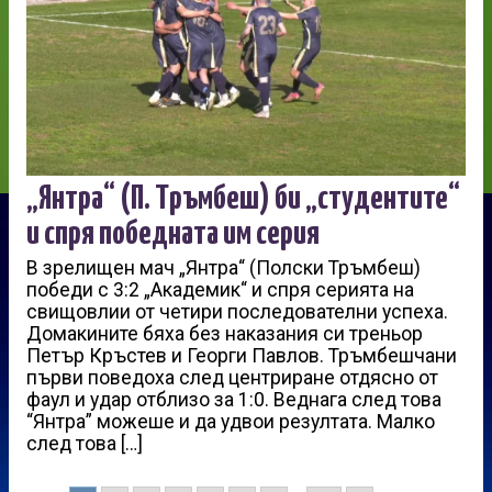
„Янтра“ (П. Тръмбеш) би „студентите“
и спря победната им серия
В зрелищен мач „Янтра“ (Полски Тръмбеш)
победи с 3:2 „Академик“ и спря серията на
свищовлии от четири последователни успеха.
Домакините бяха без наказания си треньор
Петър Кръстев и Георги Павлов. Тръмбешчани
първи поведоха след центриране отдясно от
фаул и удар отблизо за 1:0. Веднага след това
“Янтра” можеше и да удвои резултата. Малко
след това […]