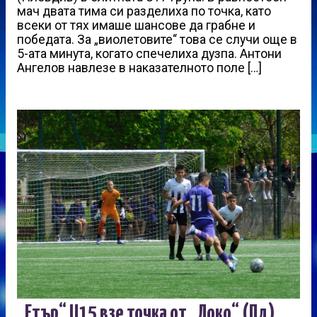
мач двата тима си разделиха по точка, като
всеки от тях имаше шансове да грабне и
победата. За „виолетовите“ това се случи още в
5-ата минута, когато спечелиха дузпа. Антони
Ангелов навлезе в наказателното поле […]
„Етър“ U15 взе точка от „Локо“ (Пд)