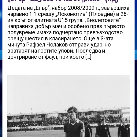
Децата на „Етър“, набор 2008/2009 г., завършиха
наравно 1:1 срещу „Локомотив“ (Пловдив) в 26-
ия кръг от елитната U15 група. „Виолетовите“
направиха добър мач и особено през първото
полувреме имаха подчертано превъзходство
срещу шестия в класирането. Още в 3-ата
минута Рафаел Чолаков отправи удар, но
вратарят на гостите улови. Последва и
центриране от фаул, при което […]