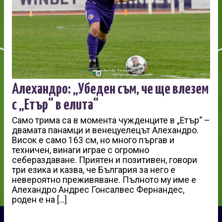
Алехандро: „Убеден съм, че ще влезем
с „Етър“ в елита“
Само трима са в момента чужденците в „Етър“ –
двамата панамци и венецуелецът Алехандро.
Висок е само 163 см, но много пъргав и
техничен, винаги играе с огромно
себераздаване. Приятен и позитивен, говори
три езика и казва, че България за него е
невероятно преживяване. Пълното му име е
Алехандро Андрес Гонсалвес Фернандес,
роден е на […]