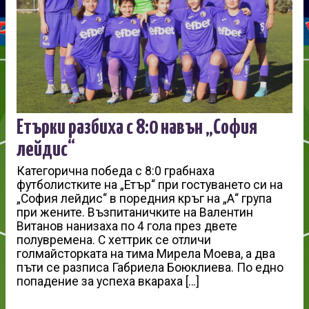
Етърки разбиха с 8:0 навън „София
лейдис“
Категорична победа с 8:0 грабнаха
футболистките на „Етър“ при гостуването си на
„София лейдис“ в поредния кръг на „А“ група
при жените. Възпитаничките на Валентин
Витанов нанизаха по 4 гола през двете
полувремена. С хеттрик се отличи
голмайсторката на тима Мирела Моева, а два
пъти се разписа Габриела Боюклиева. По едно
попадение за успеха вкараха […]