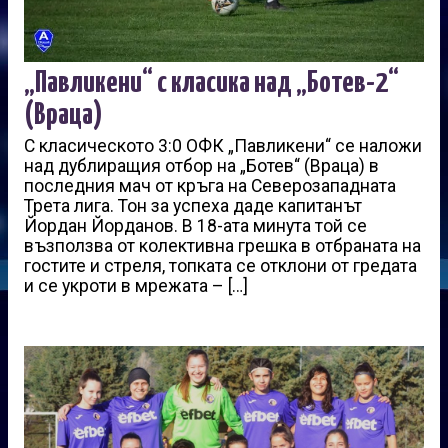
„Павликени“ с класика над „Ботев-2“
(Враца)
С класическото 3:0 ОФК „Павликени“ се наложи
над дублиращия отбор на „Ботев“ (Враца) в
последния мач от кръга на Северозападната
Трета лига. Тон за успеха даде капитанът
Йордан Йорданов. В 18-ата минута той се
възползва от колективна грешка в отбраната на
гостите и стреля, топката се отклони от гредата
и се укроти в мрежата – […]