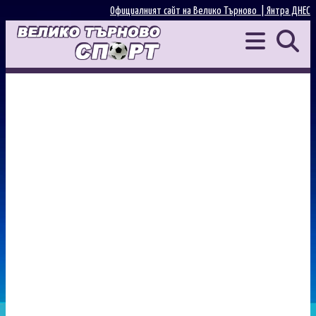
Официалният сайт на Велико Търново |
Янтра ДНЕС