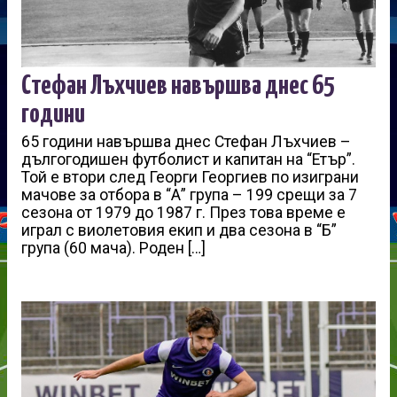
Стефан Лъхчиев навършва днес 65
години
65 години навършва днес Стефан Лъхчиев –
дългогодишен футболист и капитан на “Етър”.
Той е втори след Георги Георгиев по изиграни
мачове за отбора в “А” група – 199 срещи за 7
сезона от 1979 до 1987 г. През това време е
играл с виолетовия екип и два сезона в “Б”
група (60 мача). Роден […]