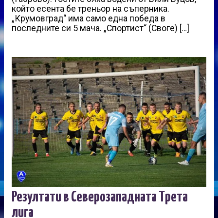
който есента бе треньор на съперника.
„Крумовград“ има само една победа в
последните си 5 мача. „Спортист“ (Своге) […]
Резултати в Северозападната Трета
лига