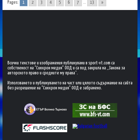
Pages:
1
2
3
4
5
6
7
...
13
»
Всички текстове и изображения публикувани в sport-vt.com са
собственост на "Синхрон медия" ООД и са под закрила на „Закона за
авторското право и сродните му права“.
Използването и публикуването на част или цялото съдържание на сайта
без разрешение на "Синхрон медия" ООД е забранено.