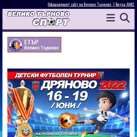
Официалният сайт на Велико Търново |
Янтра ДНЕС