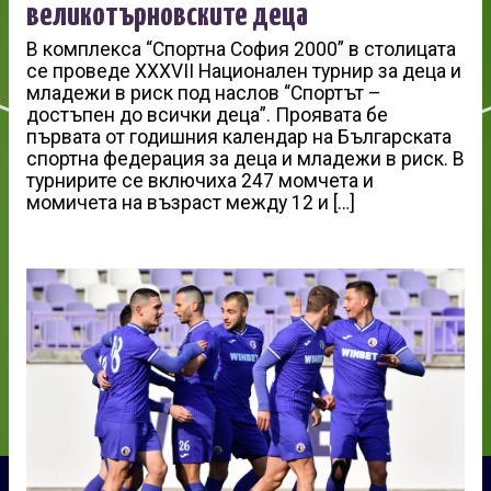
великотърновските деца
В комплекса “Спортна София 2000” в столицата
се проведе XXXVII Национален турнир за деца и
младежи в риск под наслов “Спортът –
достъпен до всички деца”. Проявата бе
първата от годишния календар на Българската
спортна федерация за деца и младежи в риск. В
турнирите се включиха 247 момчета и
момичета на възраст между 12 и […]