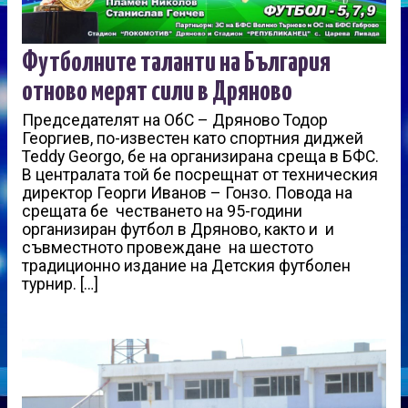
Футболните таланти на България
отново мерят сили в Дряново
Председателят на ОбС – Дряново Тодор
Георгиев, по-известен като спортния диджей
Teddy Georgо, бе на организирана среща в БФС.
В централата той бе посрещнат от техническия
директор Георги Иванов – Гонзо. Повода на
срещата бе честването на 95-години
организиран футбол в Дряново, както и и
съвместното провеждане на шестото
традиционно издание на Детския футболен
турнир. […]