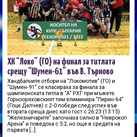
ХК “Локо” (ГО) на финал за титлата
срещу “Шумен-61” във В. Търново
Хандбалните отбори на “Локомотив” (ГО) и
“Шумен-91” се класираха за финала за
шампионската титла в “А” РХГ при мъжете.
Горнооряховският тим елиминира “Пирин-64”
(Гоце Делчев) с 2-0 победи след успех във
втората среща днес като гост с 26:23 (13:15).
“Железничарите” започнаха силно в “Неврокоп
Арена” и поведоха с 5:2, но още в средата на
първата […]