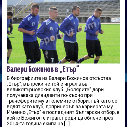
Валери Божинов в „Етър“
В биографиите на Валери Божинов отсъства
„Етър”, въпреки че той е играл във
великотърновския клуб. „Болярите“ дори
получаваха дивиденти по-късно при
трансферите му в големите отбори, тъй като се
водят като клуб, допринесъл за кариерата му.
Именно „Етър” е последният български отбор, в
който Божигол е играл, преди да облече през
2014-та година екипа на […]