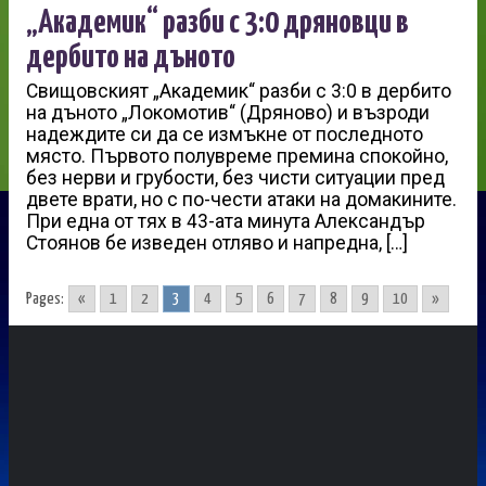
„Академик“ разби с 3:0 дряновци в
дербито на дъното
Свищовският „Академик“ разби с 3:0 в дербито
на дъното „Локомотив“ (Дряново) и възроди
надеждите си да се измъкне от последното
място. Първото полувреме премина спокойно,
без нерви и грубости, без чисти ситуации пред
двете врати, но с по-чести атаки на домакините.
При една от тях в 43-ата минута Александър
Стоянов бе изведен отляво и напредна, […]
Pages:
«
1
2
3
4
5
6
7
8
9
10
»