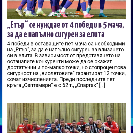
„Етър“ се нуждае от 4 победи в 5 мача,
за да е напълно сигурен за елита
4 победи в оставащите пет мача са необходими
на „Етър“, за да е напълно сигурен за влизането
си в елита. В зависимост от представянето на
останалите конкуренти може да се окажат
достатъчни и по-малко точки, но стопроцентова
сигурност на „виолетовите“ гарантират 12 точки,
сочат изчисленията. Преди последните пет
кръга „Септември“ е с 62 т., „Спартак“ […]