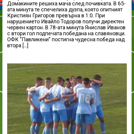
Домакините решиха мача след почивката. В 65-
ата минута те спечелиха дузпа, която опитният
Кристиян Григоров превърна в 1:0. При
нарушението Ивайло Тодоров получи директен
червен картон. В 78-ата минута Янислав Иванов
с втори гол подпечата победана на славяновци.
ОФК “Павликени” постигна чудесна победа над
втора […]