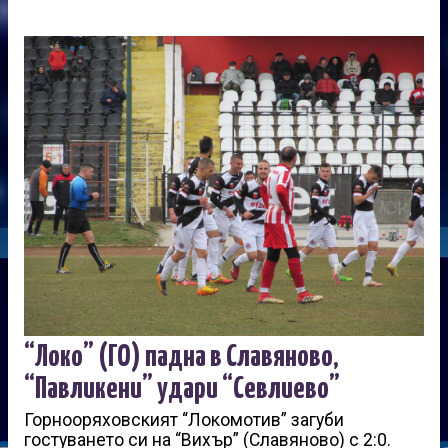
“Локо” (ГО) падна в Славяново,
“Павликени” удари “Севлиево”
Горнооряховският “Локомотив” загуби
гостуването си на “Вихър” (Славяново) с 2:0.