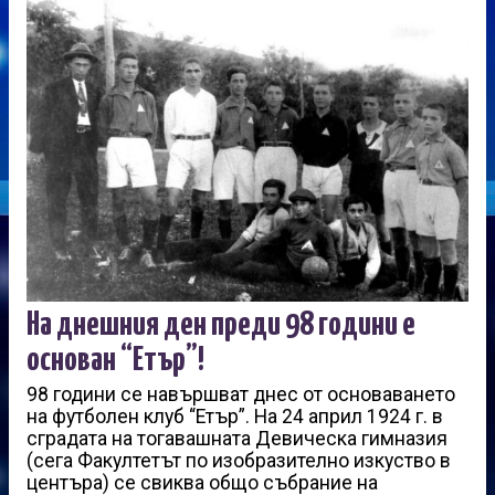
На днешния ден преди 98 години е
основан “Етър”!
98 години се навършват днес от основаването
на футболен клуб “Етър”. На 24 април 1924 г. в
сградата на тогавашната Девическа гимназия
(сега Факултетът по изобразително изкуство в
центъра) се свиква общо събрание на