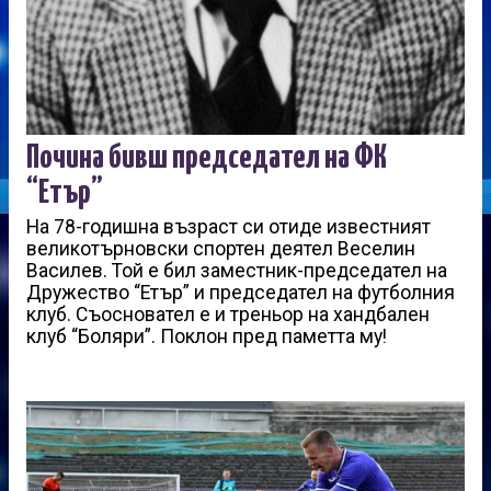
Почина бивш председател на ФК
“Етър”
На 78-годишна възраст си отиде известният
великотърновски спортен деятел Веселин
Василев. Той е бил заместник-председател на
Дружество “Етър” и председател на футболния
клуб. Съосновател е и треньор на хандбален
клуб “Боляри”. Поклон пред паметта му!