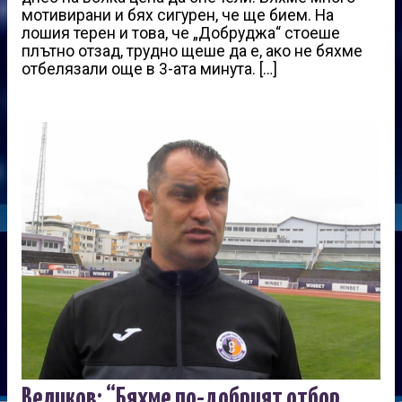
мотивирани и бях сигурен, че ще бием. На
лошия терен и това, че „Добруджа“ стоеше
плътно отзад, трудно щеше да е, ако не бяхме
отбелязали още в 3-ата минута. […]
Великов: “Бяхме по-добрият отбор