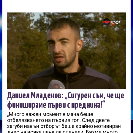
Даниел Младенов: „Сигурен съм, че ще
финишираме първи с преднина!“
„Много важен момент в мача беше
отбелязването на първия гол. След двете
загуби навън отборът беше крайно мотивиран
днес на всяка цена да спечели. Бяхме много