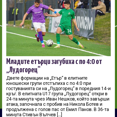
Младите етърци загубиха с по 4:0 от
„Лудогорец“
Двете формации на „Етър“ в елитните
юношески групи отстъпиха с по 4:0 при
гостуванията си на „Лудогорец“ в поредния 14-и
кръг. В елитната U17 група „Лудогорец“ откри в
24-та минута чрез Иван Нешков, който завърши
атака, започнала с пробив на Никола Ботев и
продължена с голов пас от Емил Панов. В 36-та
минута Стивън Вълчев […]