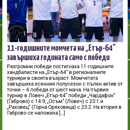
11-годишните момчета на „Етър-64“
завършиха годината само с победи
Разгромни победи постигнаха 11-годишните
хандбалисти на „Етър-64“ в регионалните
турнири в своята възраст. Момчетата
завършиха есенния полусезон с пълен актив от
точки – 6 победи от шест мача. На първия
турнир в Ловеч „Етър-64“ победи „Чардафон“
(Габрово) с 14:9, „Осъм“ (Ловеч) с 23:1 и
„Раховец“ (Горна Оряховица) с 23:2. На втория в
Габрово се наложиха […]