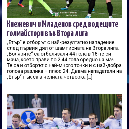
Кнежевич и Младенов сред водещите
голмайстори във Втора лига
„Етър“ е отборът с най-резултатно нападение
след първия дял от шампионата на Втора лига.
„Болярите“ са отбелязали 44 гола в 18-те си
мача, което прави по 2.44 гола средно на мач.
Те са и отборът с най-много точки и с най-добра
голова разлика – плюс 24. Двама нападатели на
„Етър“ пък са в челната четворка […]