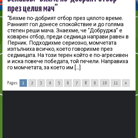
през целия мач”
“Бяхме по-добрият отбор през цялото време.
Ранният гол донесе спокойствие и до голяма
степен реши мача. Знаехме, че “Добруджа” е
коварен отбор, преди седмица направи равен в
Перник. Подходихме сериозно, момчетата
изпълниха всичко, което говорихме през
седмицата. На този терен който е по-агресивен
и иска повече победата, той печели. Направиха
го момчетата, за което им […]
Pages:
1
2
3
4
5
6
7
8
9
10
11
»