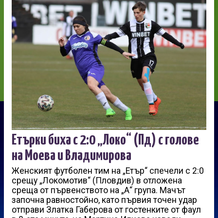
Етърки биха с 2:0 „Локо“ (Пд) с голове
на Моева и Владимирова
Женският футболен тим на „Етър“ спечели с 2:0
срещу „Локомотив“ (Пловдив) в отложена
среща от първенството на „А“ група. Мачът
започна равностойно, като първия точен удар
отправи Златка Габерова от гостенките от фаул