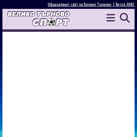
Официалният сайт на Велико Търново |
Янтра ДНЕС