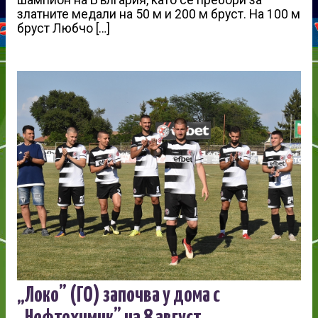
златните медали на 50 м и 200 м бруст. На 100 м
бруст Любчо […]
„Локо” (ГО) започва у дома с
„Нефтохимик” на 8 август