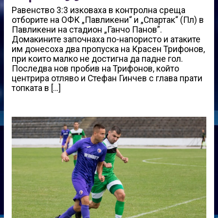
Равенство 3:3 изковаха в контролна среща
отборите на ОФК „Павликени“ и „Спартак“ (Пл) в
Павликени на стадион „Ганчо Панов”.
Домакините започнаха по-напористо и атаките
им донесоха два пропуска на Красен Трифонов,
при които малко не достигна да падне гол.
Последва нов пробив на Трифонов, който
центрира отляво и Стефан Гинчев с глава прати
топката в […]