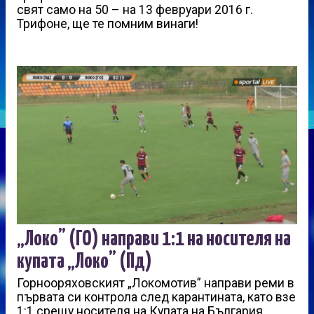
свят само на 50 – на 13 февруари 2016 г.
Трифоне, ще те помним винаги!
„Локо” (ГО) направи 1:1 на носителя на
купата „Локо” (Пд)
Горнооряховският „Локомотив” направи реми в
първата си контрола след карантината, като взе
1:1 срещу носителя на Купата на България