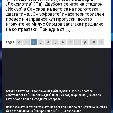
„Локомотив” (Пд). Двубоят се игра на стадион
„Искър” в Самоков, където са на подготовка
двата тима. „Смърфовете” имаха териториален
превес и направиха куп пропуски, докато
играчите на Милчо Сирмов залагаха предимно
на контраатаки. При една от […]
Pages:
«
1
2
3
4
5
6
7
8
9
10
»
Всички текстове и изображения публикувани в sport-vt.com са
собственост на "Синхрон медия" ООД и са под закрила на „Закона за
авторското право и сродните му права“.
Използването и публикуването на част или цялото съдържание на сайта
без разрешение на "Синхрон медия" ООД е забранено.