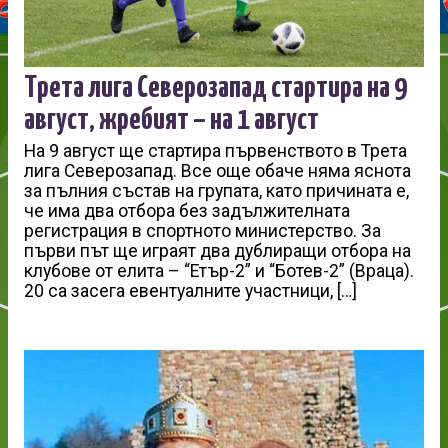
Трета лига Северозапад стартира на 9
август, жребият – на 1 август
На 9 август ще стартира първенството в Трета
лига Северозапад. Все още обаче няма яснота
за пълния състав на групата, като причината е,
че има два отбора без задължителната
регистрация в спортното министерство. За
първи път ще играят два дублиращи отбора на
клубове от елита – “Етър-2” и “Ботев-2” (Враца).
20 са засега евентуалните участници, […]