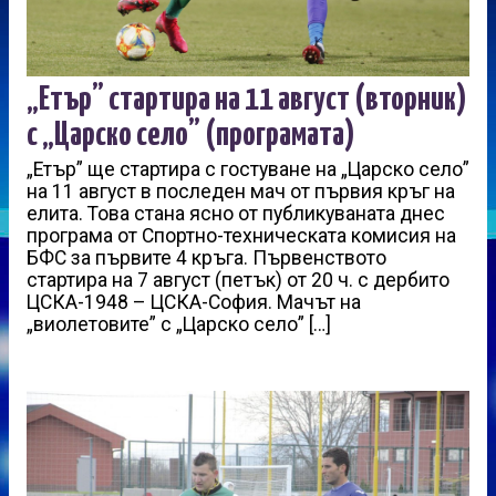
„Етър” стартира на 11 август (вторник)
с „Царско село” (програмата)
„Етър” ще стартира с гостуване на „Царско село”
на 11 август в последен мач от първия кръг на
елита. Това стана ясно от публикуваната днес
програма от Спортно-техническата комисия на
БФС за първите 4 кръга. Първенството
стартира на 7 август (петък) от 20 ч. с дербито
ЦСКА-1948 – ЦСКА-София. Мачът на
„виолетовите” с „Царско село” […]