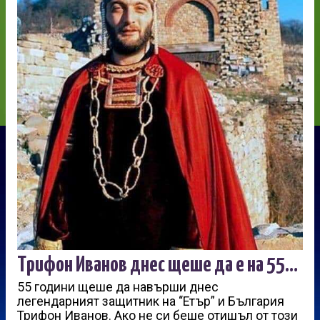
Трифон Иванов днес щеше да е на 55…
55 години щеше да навърши днес
легендарният защитник на “Етър” и България
Трифон Иванов. Ако не си беше отишъл от този