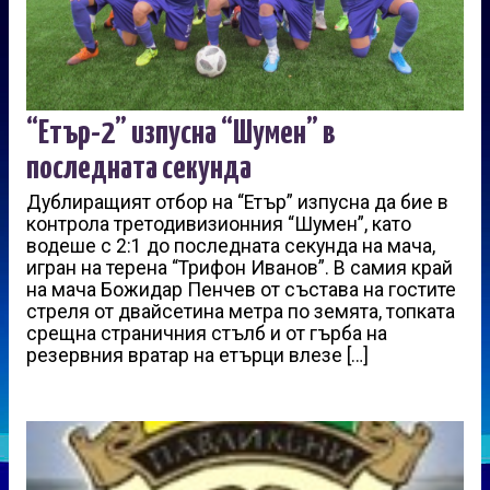
“Етър-2” изпусна “Шумен” в
последната секунда
Дублиращият отбор на “Етър” изпусна да бие в
контрола третодивизионния “Шумен”, като
водеше с 2:1 до последната секунда на мача,
игран на терена “Трифон Иванов”. В самия край
на мача Божидар Пенчев от състава на гостите
стреля от двайсетина метра по земята, топката
срещна страничния стълб и от гърба на
резервния вратар на етърци влезе […]