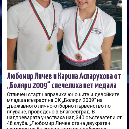
Любомир Личев и Карина Аспарухова от
„Боляри 2009“ спечелиха пет медала
Отличен старт направиха юношите и девойките
младша възраст на СК „Боляри 2009“ на
държавното лично-отборно първенство по
плуване, проведено в Благоевград. В
надпреварата участваха над 340 състезатели от
48 клуба. „Любомир Личев стана двукратен
шампион на България, като се пребори за