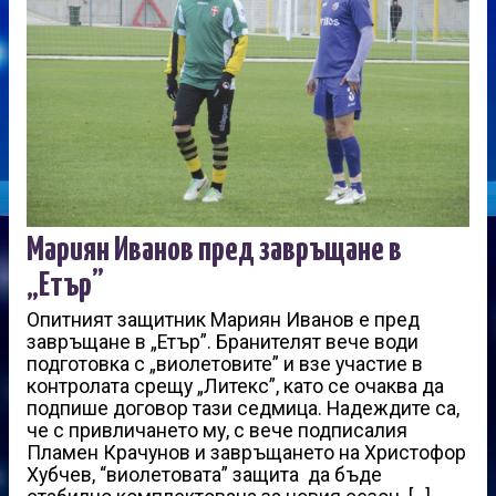
Мариян Иванов пред завръщане в
„Етър”
Опитният защитник Мариян Иванов е пред
завръщане в „Етър”. Бранителят вече води
подготовка с „виолетовите” и взе участие в
контролата срещу „Литекс”, като се очаква да
подпише договор тази седмица. Надеждите са,
че с привличането му, с вече подписалия
Пламен Крачунов и завръщането на Христофор
Хубчев, “виолетовата” защита да бъде