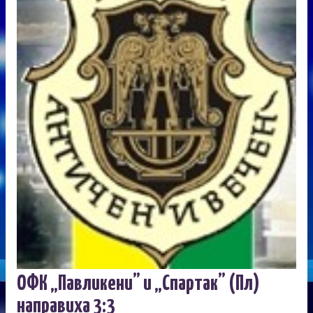
ОФК „Павликени” и „Спартак” (Пл)
направиха 3:3