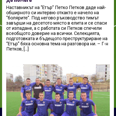
Наставникът на “Етър” Петко Петков даде най-
обширното си интервю откакто е начело на
“болярите”. Под негово ръководство тимът
завърши на десетото място в елита и се спаси
от изпадане, а с работата си Петков спечели
всеобщото доверие на всички. Селекцията,
подготовката и бъдещото преструктуриране на
“Етър” бяха основна тема на разговора ни. – Г-н
Петков, […]