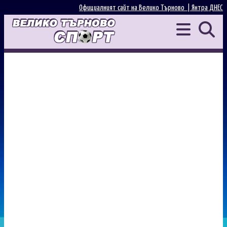
Официалният сайт на Велико Търново |
Янтра ДНЕС