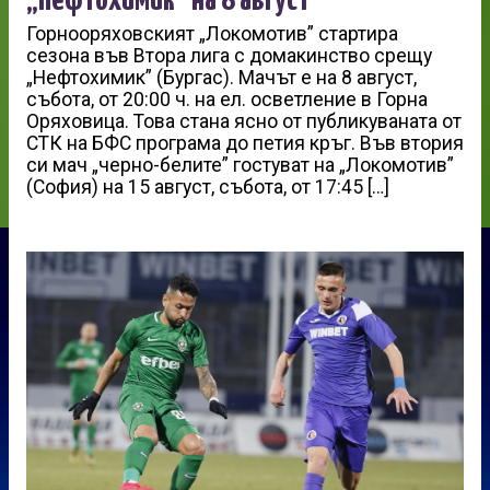
Горнооряховският „Локомотив” стартира
сезона във Втора лига с домакинство срещу
„Нефтохимик” (Бургас). Мачът е на 8 август,
събота, от 20:00 ч. на ел. осветление в Горна
Оряховица. Това стана ясно от публикуваната от
СТК на БФС програма до петия кръг. Във втория
си мач „черно-белите” гостуват на „Локомотив”
(София) на 15 август, събота, от 17:45 […]