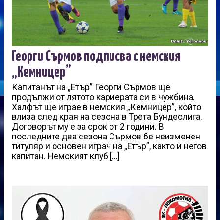
Георги Сърмов подписва с немския
„Кемницер”
Капитанът на „Етър” Георги Сърмов ще
продължи от лятото кариерата си в чужбина.
Халфът ще играе в немския „Кемницер”, който
влиза след края на сезона в Трета Бундеслига.
Договорът му е за срок от 2 години. В
последните два сезона Сърмов бе неизменен
титуляр и основен играч на „Етър”, както и негов
капитан. Немският клуб […]