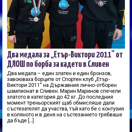
Два медала за „Етър-Виктори 2011” от
ДЛОШ по борба за кадети в Сливен
Два медала – един златен и един бронзов,
завоюваха борците от Спортен клуб „Етър-
Виктори 2011” на Държавния лично-отборен
шампионат в Сливен. Марин Маринов спечели
златото в категория до 42 кг. До последния
момент треньорският щаб обмисляше дали
състезателят да участва, тъй като бе с контузия
в коляното и в деня на състезанието трябваше
да бъде […]