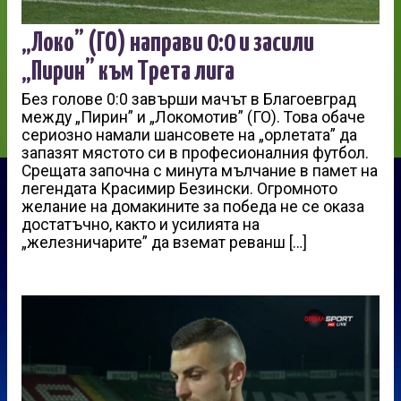
„Локо” (ГО) направи 0:0 и засили
„Пирин” към Трета лига
Без голове 0:0 завърши мачът в Благоевград
между „Пирин” и „Локомотив” (ГО). Това обаче
сериозно намали шансовете на „орлетата” да
запазят мястото си в професионалния футбол.
Срещата започна с минута мълчание в памет на
легендата Красимир Безински. Огромното
желание на домакините за победа не се оказа
достатъчно, както и усилията на
„железничарите” да вземат реванш […]