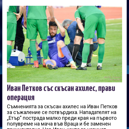
Иван Петков със скъсан ахилес, прави
операция
Съмненията за скъсан ахилес на Иван Петков
за съжаление се потвърдиха. Нападателят на
„Етър” пострада малко преди края на първото
полувреме на мача във Враца и бе заменен