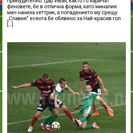
принудително. Цар Иван, както го наричат
феновете, бе в отлична форма, като миналия
мач наниза хеттрик, а попадението му срещу
„Славия” есента бе обявено за Най-красив гол
[…]