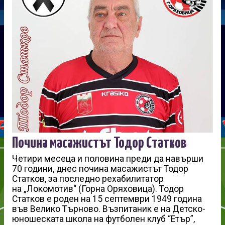
Почина масажистът Тодор Статков
Четири месеца и половина преди да навърши
70 години, днес почина масажистът Тодор
Статков, за последно рехабилитатор
на „Локомотив“ (Горна Оряховица). Тодор
Статков е роден на 15 септември 1949 година
във Велико Търново. Възпитаник е на Детско-
юношеската школа на футболен клуб “Етър”,