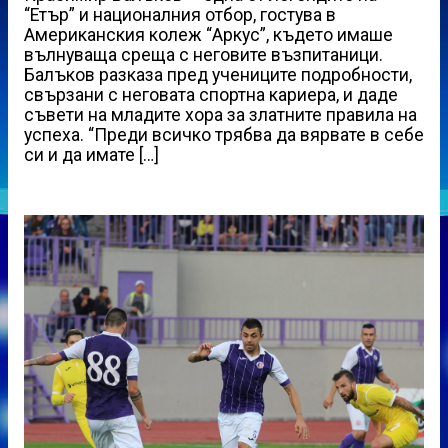
“Етър” и националния отбор, гостува в
Американския колеж “Аркус”, където имаше
вълнуваща среща с неговите възпитаници.
Балъков разказа пред учениците подробности,
свързани с неговата спортна кариера, и даде
съвети на младите хора за златните правила на
успеха. “Преди всичко трябва да вярвате в себе
си и да имате […]