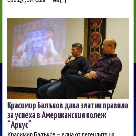
срещу „Витоша“ – на […]
Красимир Балъков дава златни правила
за успеха в Американския колеж
“Аркус”
Красимир Балъков – една от легендите на