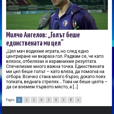
Милчо Ангелов: „Голът беше
единствената ми цел”
„Цял мач водихме играта, но след едно
центриране ни вкараха гол. Радвам се, че като
влязох, отбелязах и изравнихме резултата.
Спечелихме много важна точка. Единствената
ми цел беше голът – като вляза, да помогна на
отбора. Всичко стана много бързо, докато поех
топката, веднага стрелях… Това ни беше целта –
да си вземем първото място, а […]
Pages:
1
2
3
4
5
6
7
8
»