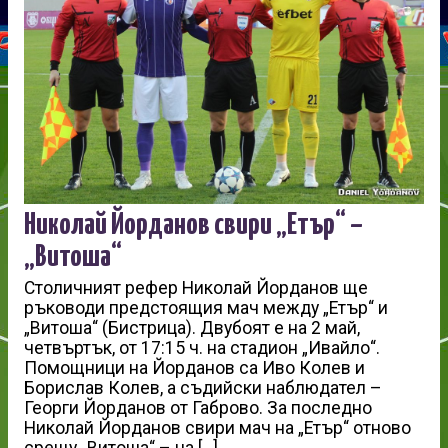
Николай Йорданов свири „Етър“ –
„Витоша“
Столичният рефер Николай Йорданов ще
ръководи предстоящия мач между „Етър“ и
„Витоша“ (Бистрица). Двубоят е на 2 май,
четвъртък, от 17:15 ч. на стадион „Ивайло“.
Помощници на Йорданов са Иво Колев и
Борислав Колев, а съдийски наблюдател –
Георги Йорданов от Габрово. За последно
Николай Йорданов свири мач на „Етър“ отново