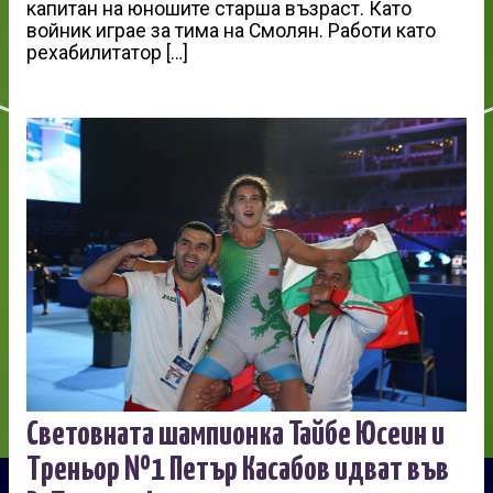
капитан на юношите старша възраст. Като
войник играе за тима на Смолян. Работи като
рехабилитатор […]
Световната шампионка Тайбе Юсеин и
Треньор №1 Петър Касабов идват във