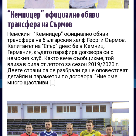
“Кемницер” официално обяви
трансфера на Сърмов
Немският “Кемницер” официално обяви
трансфера на българския халф Георги Сърмов.
Капитанът на “Етър” днес бе в Кемниц,
Германия, където парафира договора си с
немския клуб. Както вече съобщихме, той
влиза в сила от лятото за сезон 2019/2020 г.
Двете страни са се разбрали да не оповестяват
детайли и параметри по договора. “Ние сме
много щастливи […]