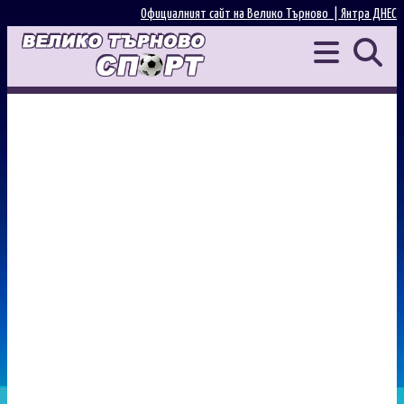
Официалният сайт на Велико Търново |
Янтра ДНЕС