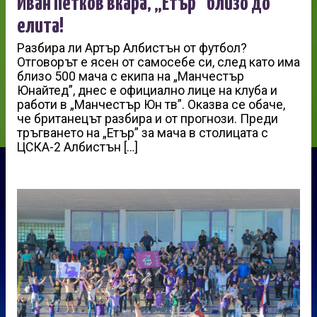
Иван Петков вкара, „Етър” близо до
елита!
Разбира ли Артър Албистън от футбол?
Отговорът е ясен от самосебе си, след като има
близо 500 мача с екипа на „Манчестър
Юнайтед”, днес е официално лице на клуба и
работи в „Манчестър Юн тв”. Оказва се обаче,
че британецът разбира и от прогнози. Преди
тръгването на „Етър” за мача в столицата с
ЦСКА-2 Албистън […]