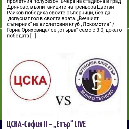
пролетния полусезон. Вчера на стадиона в град
Дряново, възпитаниците на треньора Цветан
Райков победиха своите съперници, без да
допуснат гол в своята врата. „Вечният
съперник” на виолетовия клуб „Локомотив” /
Горна Оряховица/ се „отърва” само с 3:0, докато
победата […]
ЦСКА-София II – „Етър“ LIVE