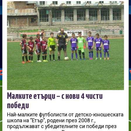
Малките етърци – с нови 4 чисти
победи
Най-малките футболисти от детско-юношеската
школа на “Етър”, родени през 2008 г.,
продължават с убедителните си победи през