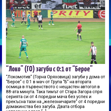
“Локо” (ГО) загуби с 0:1 от “Берое”
“Локомотив” (Горна Оряховица) загуби у дома от
“Берое” с 0:1 в мач от Група “Б” на втората
осмица в първенството с нещастен автогол в
88-ата минута. Така тимът от Стара Загора спря
серията си от 4 поредни мача без успех и
прекъсна тази на „железничарите” от 4 поредни
домакинства без загуба. Двата отбора