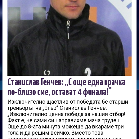
Станислав Генчев: „С още една крачка
по-близо сме, остават 4 финала!”
Изключително щастлив от победата бе старши
треньорът на „Етър” Станислав Генчев.
„Изключително ценна победа за нашия отбор!
Факт е, че сами си направихме мача труден.
Още до 8-ата минута можеше да вкараме три
гола и да решим всичко. Вместо това
последваха тежки минути, изравниха ни, пак