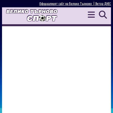
Официалният сайт на Велико Търново |
Янтра ДНЕС