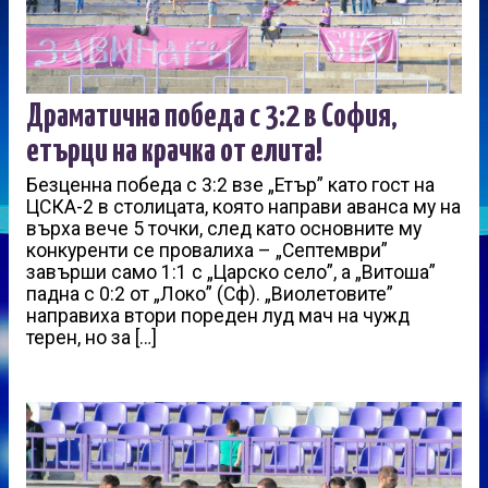
Драматична победа с 3:2 в София,
етърци на крачка от елита!
Безценна победа с 3:2 взе „Етър” като гост на
ЦСКА-2 в столицата, която направи аванса му на
върха вече 5 точки, след като основните му
конкуренти се провалиха – „Септември”
завърши само 1:1 с „Царско село”, а „Витоша”
падна с 0:2 от „Локо” (Сф). „Виолетовите”
направиха втори пореден луд мач на чужд
терен, но за […]