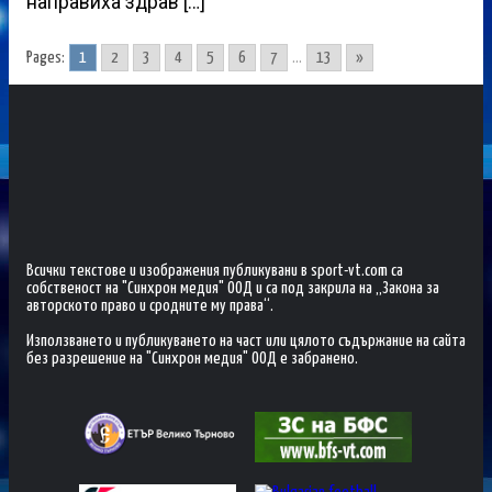
направиха здрав […]
Pages:
1
2
3
4
5
6
7
...
13
»
Всички текстове и изображения публикувани в sport-vt.com са
собственост на "Синхрон медия" ООД и са под закрила на „Закона за
авторското право и сродните му права“.
Използването и публикуването на част или цялото съдържание на сайта
без разрешение на "Синхрон медия" ООД е забранено.