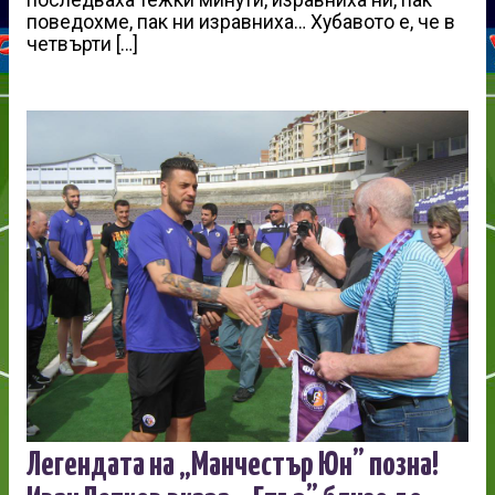
поведохме, пак ни изравниха… Хубавото е, че в
четвърти […]
Легендата на „Манчестър Юн” позна!