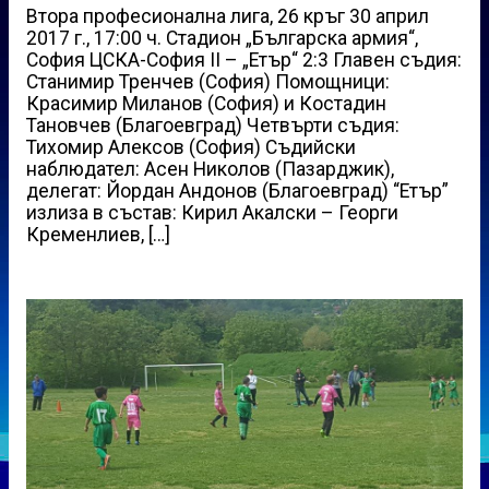
Втора професионална лига, 26 кръг 30 април
2017 г., 17:00 ч. Стадион „Българска армия“,
София ЦСКА-София II – „Етър“ 2:3 Главен съдия:
Станимир Тренчев (София) Помощници:
Красимир Миланов (София) и Костадин
Тановчев (Благоевград) Четвърти съдия:
Тихомир Алексов (София) Съдийски
наблюдател: Асен Николов (Пазарджик),
делегат: Йордан Андонов (Благоевград) “Етър”
излиза в състав: Кирил Акалски – Георги
Кременлиев, […]