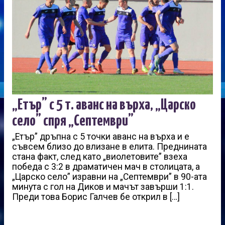
„Етър” с 5 т. аванс на върха, „Царско
село” спря „Септември”
„Етър” дръпна с 5 точки аванс на върха и е
съвсем близо до влизане в елита. Преднината
стана факт, след като „виолетовите” взеха
победа с 3:2 в драматичен мач в столицата, а
„Царско село” изравни на „Септември” в 90-ата
минута с гол на Диков и мачът завърши 1:1.
Преди това Борис Галчев бе открил в […]