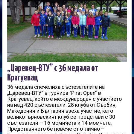
„Царевец-ВТУ” с 36 медала от
Крагуевац
36 медала спечелиха състезателите на
„Царевец-ВТУ” в турнира “Pirat Open” в
Крагуевац, който е международен с участието
на над 420 състезатели. 28 клуба от Сърбия,
Македония и България взеха участие, като
великотърновският клуб се представи с 30
състезатели – 16 момичета и 14 момчета.
Представянето бе повече от отлично –