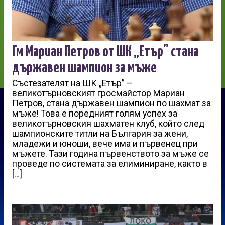
Гм Мариан Петров от ШК „Етър” стана
държавен шампион за мъже
Състезателят на ШК „Етър” –
великотърновският гросмайстор Мариан
Петров, стана държавен шампион по шахмат за
мъже! Това е поредният голям успех за
великотърновския шахматен клуб, който след
шампионските титли на България за жени,
младежи и юноши, вече има и първенец при
мъжете. Тази година първенството за мъже се
проведе по системата за елиминиране, както в
[…]