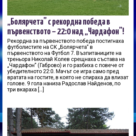
„Болярчета” с рекордна победа в
първенството – 22:0 над „Чардафон”!
Рекордна за първенството победа постигнаха
футболистите на СК „Болярчета” в
първенството на Футбол 7. Възпитаниците на
треньора Николай Колев срещнаха състава на
„Чардафон” (Габрово) и го разбиха с повече от
убедителното 22:0. Мачът се игра само пред
вратата на гостите, в която не спираха да влизат
голове. 9 гола наниза Радослав Найденов, по
три вкараха […]