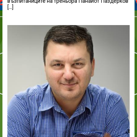
възпитаниците на треньора Панайот Паздерков
[…]