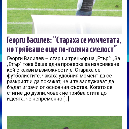
Георги Василев: “Стараха се момчетата,
но трябваше още по-голяма смелост”
Георги Василев – старши треньор на „Етър”: „За
„Етър” това беше една проверка за изясняване
кой с какви възможности е. Стараха се
футболистите, чакаха удобния момент да се
разкрият и да покажат, че и те заслужават да
бъдат играчи от основния състав. Когато се
стигне до дузпи, човек не трябва стига до
идеята, че непременно […]