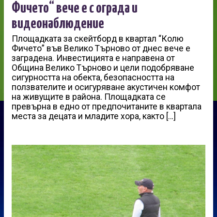
Фичето“ вече е с ограда и
видеонаблюдение
Площадката за скейтборд в квартал “Колю
Фичето” във Велико Търново от днес вече е
заградена. Инвестицията е направена от
Община Велико Търново и цели подобряване
сигурността на обекта, безопасността на
ползвателите и осигуряване акустичен комфот
на живущите в района. Площадката се
превърна в едно от предпочитаните в квартала
места за децата и младите хора, както […]