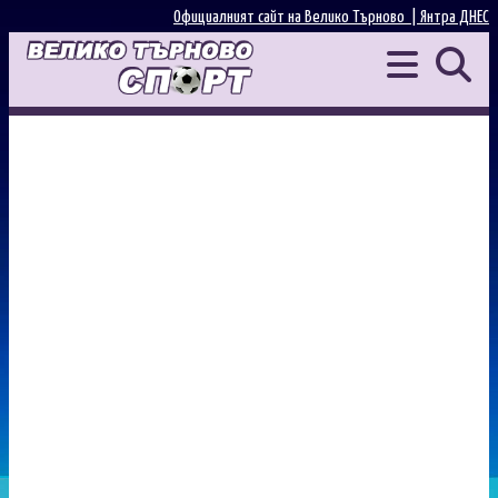
Официалният сайт на Велико Търново |
Янтра ДНЕС