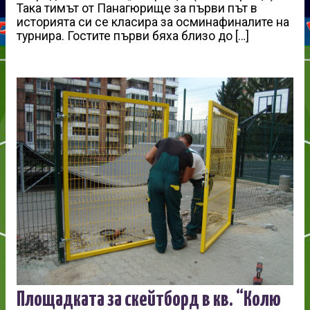
Така тимът от Панагюрище за първи път в
историята си се класира за осминафиналите на
турнира. Гостите първи бяха близо до […]
Площадката за скейтборд в кв. “Колю