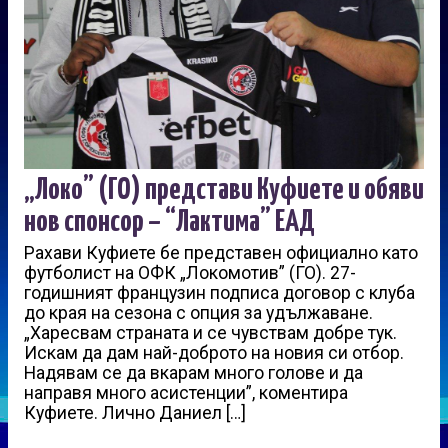
„Локо” (ГО) представи Куфиете и обяви
нов спонсор – “Лактима” ЕАД
Рахави Куфиете бе представен официално като
футболист на ОФК „Локомотив” (ГО). 27-
годишният французин подписа договор с клуба
до края на сезона с опция за удължаване.
„Харесвам страната и се чувствам добре тук.
Искам да дам най-доброто на новия си отбор.
Надявам се да вкарам много голове и да
направя много асистенции”, коментира
Куфиете. Лично Даниел […]