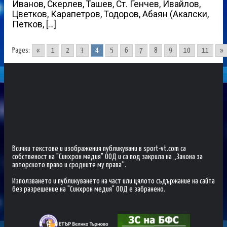
Иванов, Скерлев, Ташев, Ст. Генчев, Ивайлов,
Цветков, Карапетров, Тодоров, Абаян (Акалски,
Петков, […]
Pages:
«
1
2
3
4
5
6
7
8
9
10
11
»
Всички текстове и изображения публикувани в sport-vt.com са
собственост на "Синхрон медия" ООД и са под закрила на „Закона за
авторското право и сродните му права“.
Използването и публикуването на част или цялото съдържание на сайта
без разрешение на "Синхрон медия" ООД е забранено.