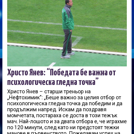
Христо Янев: “Победата бе важна от
психологическа гледна точка”
Христо Янев – старши треньор на
„Нефтохимик”: „Беше важно за целия отбор от
психологическа гледна точка да победим и да
продължим напред. Искам да поздравя
момчетата, постараха се доста в този тежък
мач. Най-лошото и за двата отбора е, че играхме
по 120 минути, след като ни предстоят тежки
мачове в първенството. Пожелавам успех на