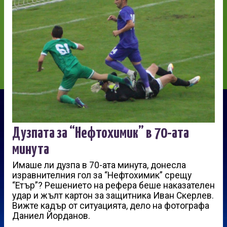
Дузпата за “Нефтохимик” в 70-ата
минута
Имаше ли дузпа в 70-ата минута, донесла
изравнителния гол за “Нефтохимик” срещу
“Етър”? Решението на рефера беше наказателен
удар и жълт картон за защитника Иван Скерлев.
Вижте кадър от ситуацията, дело на фотографа
Даниел Йорданов.