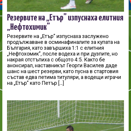
Резервите на „Етър” изпуснаха елитния
„Нефтохимик”
Резервите на „Етър” изпуснаха заслужено
продължаване в осминафиналите за купата на
България, като завършиха 1:1 с елитния
„Нефтохомик”, после водеха и при дузпите, но
накрая отстъпиха с общото 4:5. Както бе
анонсирал, наставникът Георги Василев даде
шанс на шест резерви, като пусна в стартовия
състав едва петима титуляри, а водещи играчи
на „Етър” като Петър […]