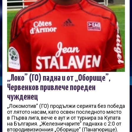
„Локо” (ГО) падна и от „Оборище”,
Червенков привлече пореден
чужденец
„Локомотив” (ГО) продължи серията без победа
от лятото насам, като освен последното място
в Първа лига, вече е аут и от турнира за Купата
на България. „Железничарите” паднаха с 2:0 от
втородивизионния „Оборище” (Панагюрище).