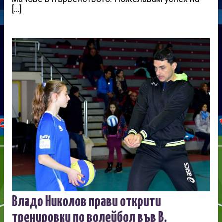
[…]
Владо Николов прави открити
тренировки по волейбол във В.