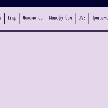
и
Етър
Локомотив
Минифутбол
LIVE
Програми