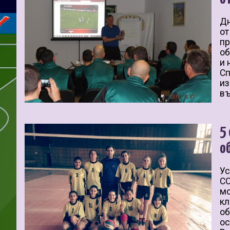
Дн
от
пр
об
и 
Сп
из
въ
5
о
Ус
СО
мо
кл
об
ос