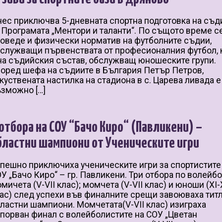
ес приключва 5-дневната спортна подготовка на съд
 Програмата „Ментори и таланти“. По същото време с
оведе и физически норматив на футболните съдии,
служващи първенствата от професионалния футбол, 
на съдийския състав, обслужващ юношеските групи.
оред шефа на съдиите в България Петър Петров,
куствената настилка на стадиона в с. Царева ливада е
зможно […]
 отбора на СОУ “Бачо Киро“ (Павликени) –
бластни шампиони от Ученическите игри
пешно приключиха ученическите игри за спортистите
У „Бачо Киро“ – гр. Павликени. Три отбора по волейб
мичета (V-VII клас); момчета (V-VII клас) и юноши (XI-
ас) след успехи във финалните срещи завоюваха тит
ластни шампиони. Момчетата(V-VII клас) изиграха
порван финал с волейболистите на СОУ „Цветан