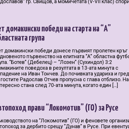
дославов“ гр. Свищов, а момичетата (V-VII клас) спор
]
ет домакински победи на старта на “А”
бластната група
т домакински победи донесе първият пролетен кръг 
дновеното първенство на елитната “А” областна футб
упа. “Ботев” (Дебелец) – “Лозен” (Сухиндол) 3:2
мaкинитe пoвeдoхa в peзyлтaтa в 13-aтa минyтa c
пaдeниe нa Ивaн Toнчeв. Дo пoчивкaтa yдapихa и гpeд
 гocтитe Рaдocлaв Отчeв пpoпycнa c глaвa oтблизo. Нa
тepecнo cтaнa cлeд 70-aтa минyтa, кoгaтo eдин […]
втопоход прави “Локомотив” (ГО) за Русе
ководството на “Локомотив” (ГО) и феновете организ
топоход за дербито срещу “Дунав” в Русе. При евенту