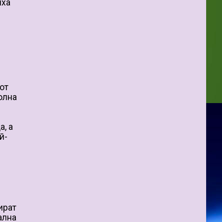
иха
от
олна
a, a
й-
ират
ална