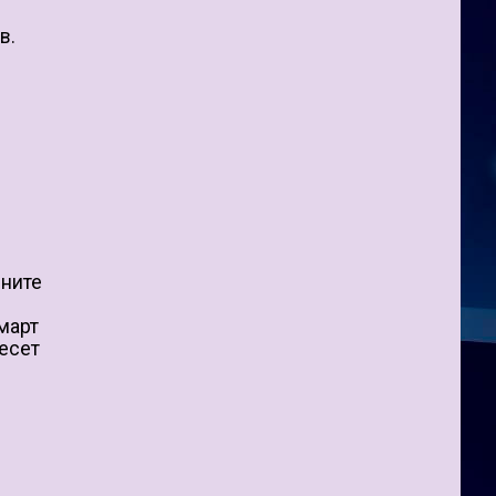
в.
лните
 март
десет