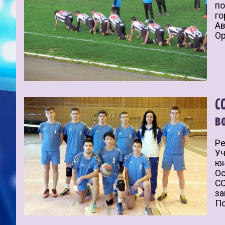
по
го
Ав
Ор
С
в
Рe
Уч
юн
Оc
СО
зa
Пo