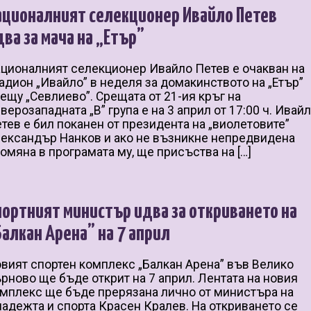
ационалният селекционер Ивайло Петев
два за мача на „Етър”
ционалният селекционер Ивайло Петев е очакван на
адион „Ивайло” в неделя за домакинството на „Етър”
ещу „Севлиево”. Срещата от 21-ия кръг на
верозападната „В” група е на 3 април от 17:00 ч. Ивай
тев е бил поканен от президента на „виолетовите”
ександър Нанков и ако не възникне непредвидена
омяна в програмата му, ще присъства на […]
портният министър идва за откриването на
Балкан Арена” на 7 април
вият спортен комплекс „Балкан Арена” във Велико
рново ще бъде открит на 7 април. Лентата на новия
мплекс ще бъде прерязана лично от министъра на
адежта и спорта Красен Кралев. На откриването се