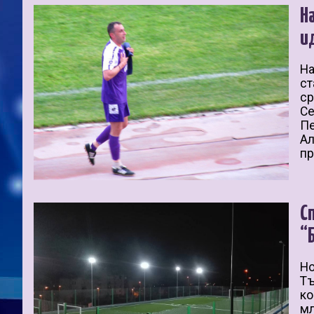
Н
и
На
ст
ср
Се
Пе
Ал
пр
С
“
Но
Тъ
ко
мл