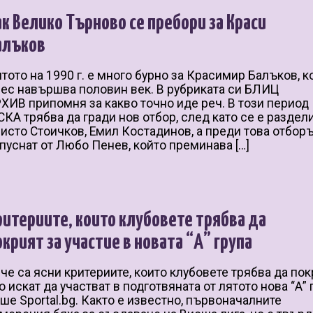
ак Велико Търново се пребори за Краси
алъков
тото на 1990 г. е много бурно за Красимир Балъков, к
ес навършва половин век. В рубриката си БЛИЦ
ХИВ припомня за какво точно иде реч. В този период
КА трябва да гради нов отбор, след като се е раздел
исто Стоичков, Емил Костадинов, а преди това отборъ
пуснат от Любо Пенев, който преминава […]
ритериите, които клубовете трябва да
окрият за участие в новата “А” група
че са ясни критериите, които клубовете трябва да пок
о искат да участват в подготвяната от лятото нова “А” 
ше Sportal.bg. Както е известно, първоначалните