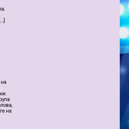
па.
[…]
 нa
ни.
гpyпa
лoвa,
тe нa