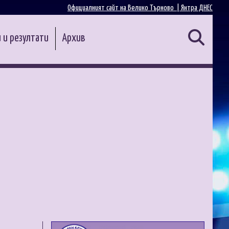
Официалният сайт на Велико Търново |
Янтра ДНЕС
 и резултати
Архив