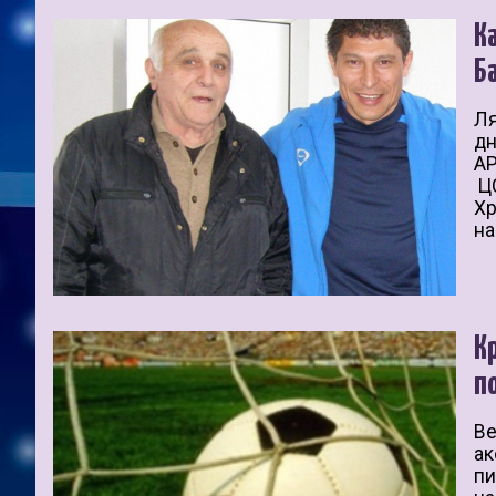
К
Б
Ля
дн
АР
ЦС
Хр
на
К
п
Ве
ак
пи