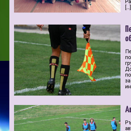
Ра
[…
П
о
Пе
по
гр
Дo
пo
зa
ин
А
Ръ
ав