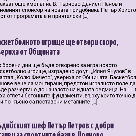
акват още кметът на В. Търново Даниел Панов и
новният спонсор на новата придобивка Петър Христо
ст от програмата е и приятелски […]
аскетболното игрище ще отвори скоро,
вериха от Общината
 броени дни ще бъде отворено за игра новото
скетболно игрище, изградено до ул. „Илия Янулов“ в
артал „Колю Фичето”, увериха от Общината. Баскетбо
шове вече са монтирани, предстои игралното поле да
де разчертано до началото на идната седмица. На 11
ха отлети бетонните фундаменти, върху които точно 
и по-късно са поставени металните […]
ъдийският шеф Петър Петров с добри
тзиви за спортните бази в Дряново