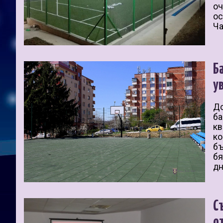
оч
ос
Ча
Б
у
До
ба
кв
ко
бъ
бя
дн
С
о