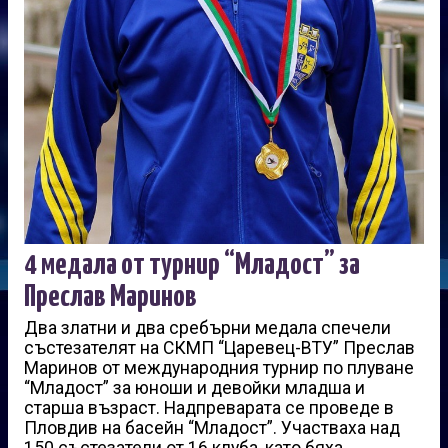
4 медала от турнир “Младост” за
Преслав Маринов
Два златни и два сребърни медала спечели
състезателят на СКМП “Царевец-ВТУ” Преслав
Маринов от международния турнир по плуване
“Младост” за юноши и девойки младша и
старша възраст. Надпреварата се проведе в
Пловдив на басейн “Младост”. Участваха над
150 състезатели от 16 клуба, като бяха