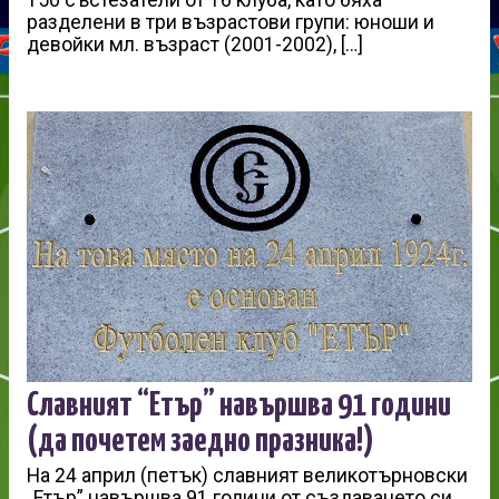
разделени в три възрастови групи: юноши и
девойки мл. възраст (2001-2002), […]
Славният “Етър” навършва 91 години
(да почетем заедно празника!)
На 24 април (петък) славният великотърновски
„Етър” навършва 91 години от създаването си.