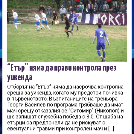
“Етър” няма да прави контрола през
уикенда
Отборът на “Етър” няма да насрочва контролна
среща за уикенда, когато му предстои почивка
в първенството. Възпитаниците на треньора
Георги Василев по програма трябваше да имат
мач срещу отказалия се “Ситомир” (Никопол) и
ще запишат служебна победа с 3:0. От щаба на
етърци са предпочели да не рискуват с
евентуални травми при контролен мач и […]