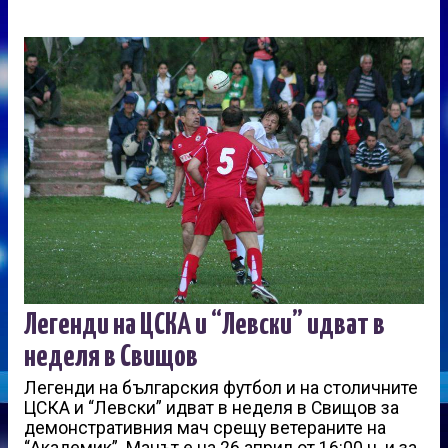
Легенди на ЦСКА и “Левски” идват в
неделя в Свищов
Легенди на българския футбол и на столичните
ЦСКА и “Левски” идват в неделя в Свищов за
демонстративния мач срещу ветераните на
“Академик”. Мачът е на 26 април от 16:00 ч. и за