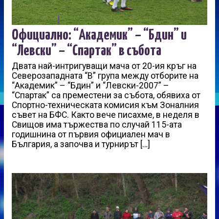
Официално: “Академик” – “Бдин” и
“Левски” – “Спартак” в събота
Двата най-интригуващи мача от 20-ия кръг на
Северозападната “В” група между отборите на
“Академик” – “Бдин” и “Левски-2007” –
“Спартак” са преместени за събота, обявиха от
Спортно-техническата комисия към Зоналния
съвет на БФС. Както вече писахме, в неделя в
Свищов има тържества по случай 115-ата
годишнина от първия официален мач в
България, а започва и турнирът […]