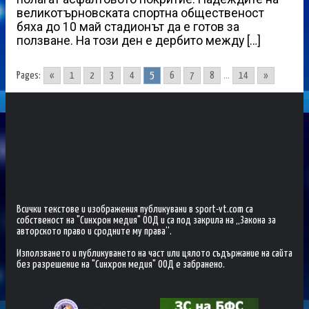
великотърновската спортна общественост
бяха до 10 май стадионът да е готов за
ползване. На този ден е дербито между […]
Pages:
«
1
2
3
4
5
6
7
8
...
14
»
Всички текстове и изображения публикувани в sport-vt.com са
собственост на "Синхрон медия" ООД и са под закрила на „Закона за
авторското право и сродните му права“.
Използването и публикуването на част или цялото съдържание на сайта
без разрешение на "Синхрон медия" ООД е забранено.