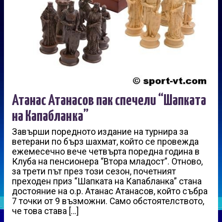
Атанас Атанасов пак спечели “Шапката
на Капабланка”
Завърши поредното издание на турнира за
ветерани по бърз шахмат, който се провежда
ежемесечно вече четвърта поредна година в
Клуба на пенсионера “Втора младост”. Отново,
за трети път през този сезон, почетният
преходен приз “Шапката на Капабланка” стана
достояние на о.р. Атанас Атанасов, който събра
7 точки от 9 възможни. Само обстоятелството,
че това става […]