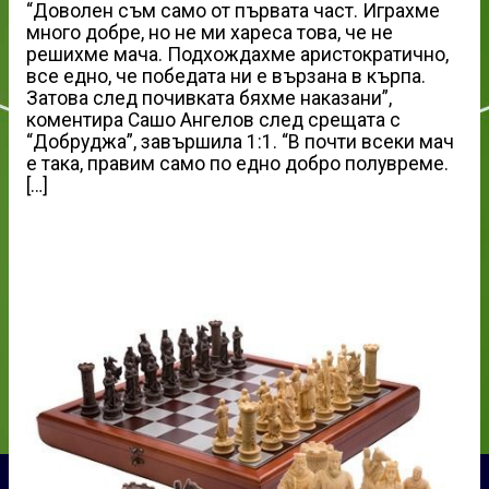
“Доволен съм само от първата част. Играхме
много добре, но не ми хареса това, че не
решихме мача. Подхождахме аристократично,
все едно, че победата ни е вързана в кърпа.
Затова след почивката бяхме наказани”,
коментира Сашо Ангелов след срещата с
“Добруджа”, завършила 1:1. “В почти всеки мач
е така, правим само по едно добро полувреме.
[…]