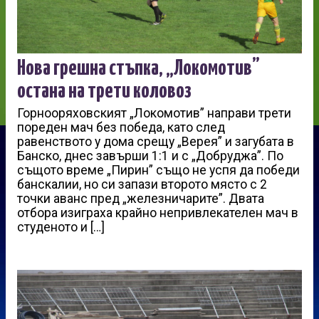
Нова грешна стъпка, „Локомотив”
остана на трети коловоз
Горнооряховският „Локомотив” направи трети
пореден мач без победа, като след
равенството у дома срещу „Верея” и загубата в
Банско, днес завърши 1:1 и с „Добруджа”. По
същото време „Пирин” също не успя да победи
банскалии, но си запази второто място с 2
точки аванс пред „железничарите”. Двата
отбора изиграха крайно непривлекателен мач в
студеното и […]