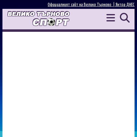
Официалният сайт на Велико Търново |
Янтра ДНЕС