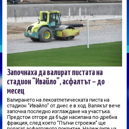
Започнаха да валират пистата на
стадион “Ивайло”, асфалтът – до
месец
Валирането на лекоатлетическата писта на
стадион “Ивайло” от днес е в ход. Валякът вече
започна последно изглаждане на участъка.
Предстои отгоре да бъде насипана по-дребна
фракция, след което “Пътни строежи” ще
полагат асфалтовото покритие. Надеждите на