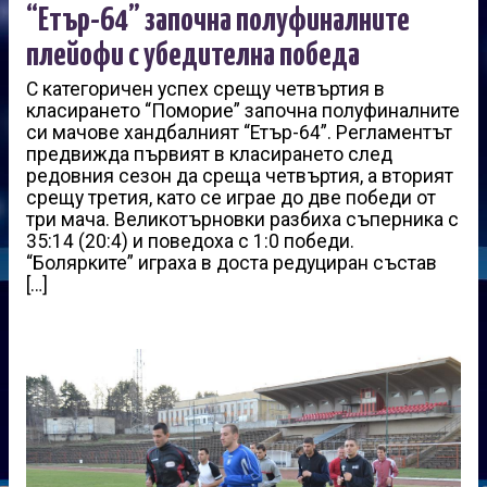
“Етър-64” започна полуфиналните
плейофи с убедителна победа
С категоричен успех срещу четвъртия в
класирането “Поморие” започна полуфиналните
си мачове хандбалният “Етър-64”. Регламентът
предвижда първият в класирането след
редовния сезон да среща четвъртия, а вторият
срещу третия, като се играе до две победи от
три мача. Великотърновки разбиха съперника с
35:14 (20:4) и поведоха с 1:0 победи.
“Болярките” играха в доста редуциран състав
[…]