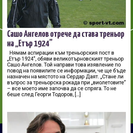
Сашо Ангелов отрече да става треньор
на „Етър 1924”
Нямам аспирации към треньорския пост в
„Етър 1924”, обяви великотърновският треньор
Сашо Ангелов. Той направи това изявление по
повод на появилите се информации, че ще бъде
назначен на мястото на Сердар Даят. „Стане ли
въпрос за треньорска рокада при „виолетовите”
– все моето име започва да се спряга. То не
беше след Георги Тодоров, […]