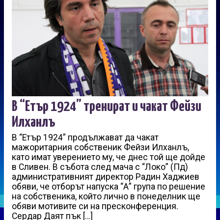
В “Етър 1924” тренират и чакат Фейзи
Илханлъ
В “Етър 1924” продължават да чакат
мажоритарния собственик Фейзи Илханлъ,
като имат уверението му, че днес той ще дойде
в Сливен. В събота след мача с “Локо” (Пд)
административният директор Радин Хаджиев
обяви, че отборът напуска “А” група по решение
на собственика, който лично в понеделник ще
обяви мотивите си на пресконференция.
Сердар Даят пък […]