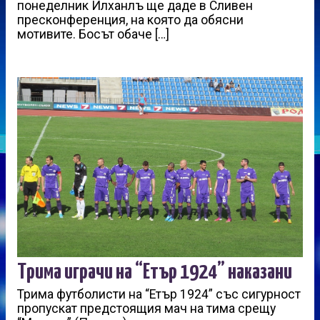
понеделник Илханлъ ще даде в Сливен
пресконференция, на която да обясни
мотивите. Босът обаче […]
Трима играчи на “Етър 1924” наказани
Трима футболисти на “Етър 1924” със сигурност
пропускат предстоящия мач на тима срещу