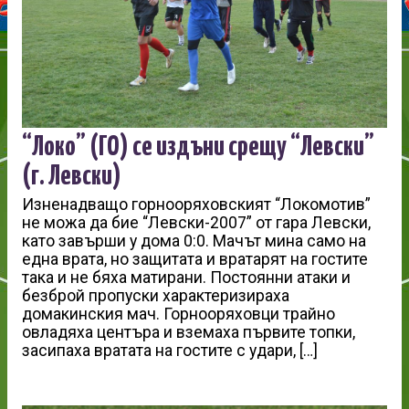
“Локо” (ГО) се издъни срещу “Левски”
(г. Левски)
Изненадващо горнооряховският “Локомотив”
не можа да бие “Левски-2007” от гара Левски,
като завърши у дома 0:0. Мачът мина само на
една врата, но защитата и вратарят на гостите
така и не бяха матирани. Постоянни атаки и
безброй пропуски характеризираха
домакинския мач. Горнооряховци трайно
овладяха центъра и вземаха първите топки,
засипаха вратата на гостите с удари, […]