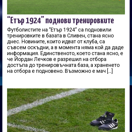
“Етър 1924” поднови тренировките
Футболистите на “Етър 1924” са подновили
тренировките в базата в Сливен, стана ясно
днес. Новините, които идват от клуба, са
съвсем оскъдни, а в момента няма кой да даде
информация. Единственото, което стана ясно, е
че Йордан Лечков е разрешил на отбора
достъпа до тренировъчната база, а храненето
на отбора е подновено. Възможно е мач […]