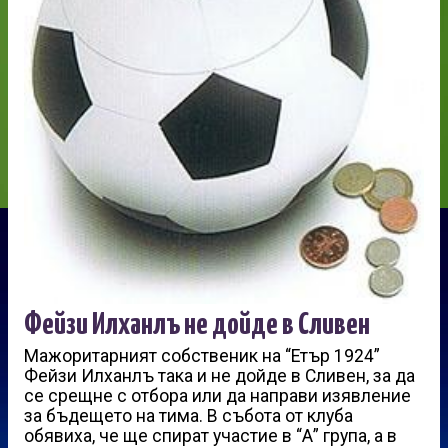
Фейзи Илханлъ не дойде в Сливен
Мажоритарният собственик на “Етър 1924”
Фейзи Илханлъ така и не дойде в Сливен, за да
се срещне с отбора или да направи изявление
за бъдещето на тима. В събота от клуба
обявиха, че ще спират участие в “А” група, а в