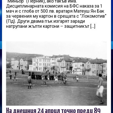
“Миньор” (Перник), ако такъв има.
Дисциплинарната комисия на БФС наказа за 1
мач и с глоба от 500 лв. вратаря Матеуш Ян Бак
за червения му картон в срещата с “Локомотив”
(Пд). Други двама пък изгарят заради
натрупани жълти картони – защитникът […]
На днешния 24 април точно преди 89