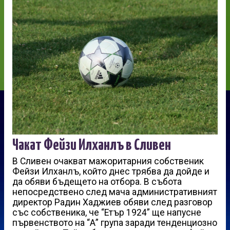
Чакат Фейзи Илханлъ в Сливен
В Сливен очакват мажоритарния собственик
Фейзи Илханлъ, който днес трябва да дойде и
да обяви бъдещето на отбора. В събота
непосредствено след мача административният
директор Радин Хаджиев обяви след разговор
със собственика, че “Етър 1924” ще напусне
първенството на “А” група заради тенденциозно