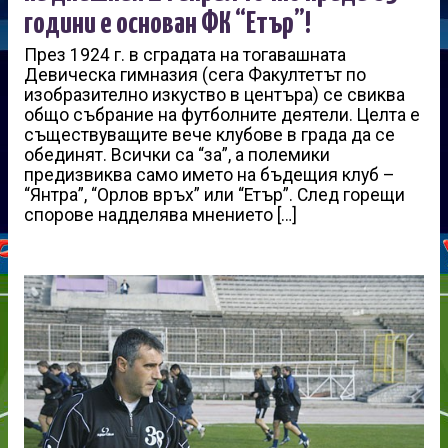
години е основан ФК “Етър”!
През 1924 г. в сградата на тогавашната
Девическа гимназия (сега Факултетът по
изобразително изкуство в центъра) се свиква
общо събрание на футболните деятели. Целта е
съществуващите вече клубове в града да се
обединят. Всички са “за”, а полемики
предизвиква само името на бъдещия клуб –
“Янтра”, “Орлов връх” или “Етър”. След горещи
спорове надделява мнението […]