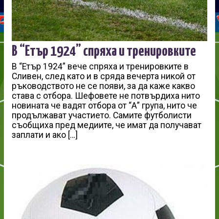
В “Етър 1924” спряха и тренировките
В “Етър 1924” вече спряха и тренировките в
Сливен, след като и в сряда вечерта никой от
ръководството не се появи, за да каже какво
става с отбора. Шефовете не потвърдиха нито
новината че вадят отбора от “А” група, нито че
продължават участието. Самите футболисти
съобщиха пред медиите, че имат да получават
заплати и ако […]