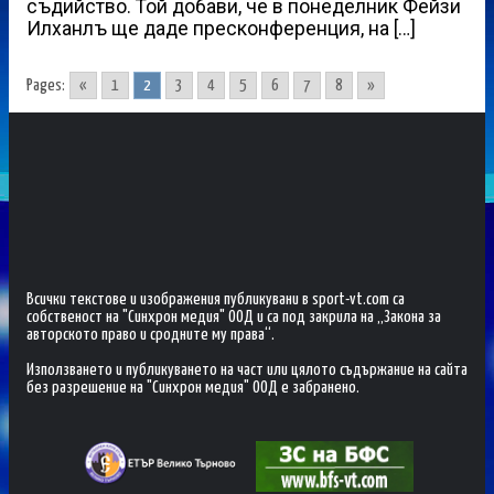
съдийство. Той добави, че в понеделник Фейзи
Илханлъ ще даде пресконференция, на […]
Pages:
«
1
2
3
4
5
6
7
8
»
Всички текстове и изображения публикувани в sport-vt.com са
собственост на "Синхрон медия" ООД и са под закрила на „Закона за
авторското право и сродните му права“.
Използването и публикуването на част или цялото съдържание на сайта
без разрешение на "Синхрон медия" ООД е забранено.