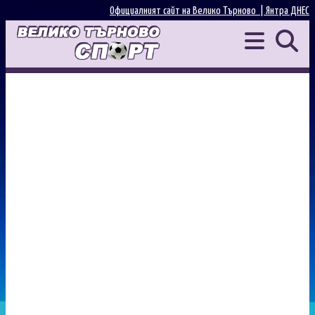
Официалният сайт на Велико Търново |
Янтра ДНЕС