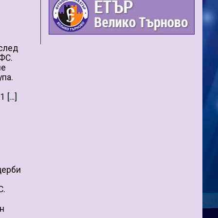
 след
ФС.
че
упа.
1 […]
дерби
С.
ин