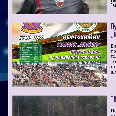
Га
“в
П
„
Би
пр
го
То
ст
ще
“
По