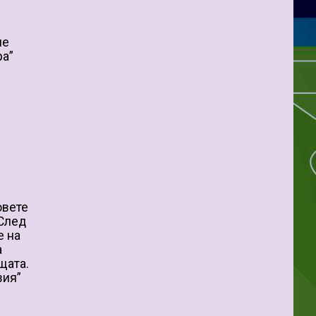
не
ра”
овете
 След
е на
а
щата.
зия”