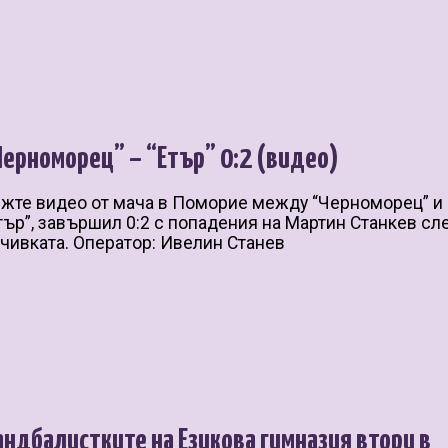
Черноморец” – “Етър” 0:2 (видео)
жте видео от мача в Поморие между “Черноморец” и
тър”, завършил 0:2 с попадения на Мартин Станкев сл
чивката. Оператор: Ивелин Станев
андбалистките на Езикова гимназия втори в