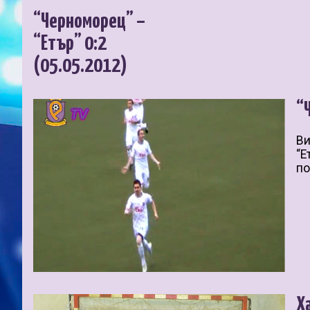
“Черноморец” –
“Етър” 0:2
(05.05.2012)
“
Ви
“Е
по
Х