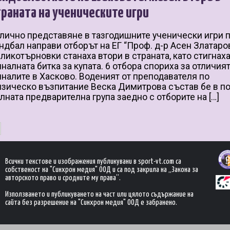
траната на ученическите игри
лично представяне в тазгодишните ученически игри 
ндбал направи отборът на ЕГ “Проф. д-р Асен Златаров
ликотърновки станаха втори в страната, като стигнах
налната битка за купата. 6 отбора спориха за отличият
налите в Хасково. Воденият от преподавателя по
зическо възпитание Веска Димитрова състав бе в по
лната предварителна група заедно с отборите на […]
Всички текстове и изображения публикувани в sport-vt.com са
собственост на "Синхрон медия" ООД и са под закрила на „Закона за
авторското право и сродните му права“.
Използването и публикуването на част или цялото съдържание на
сайта без разрешение на "Синхрон медия" ООД е забранено.