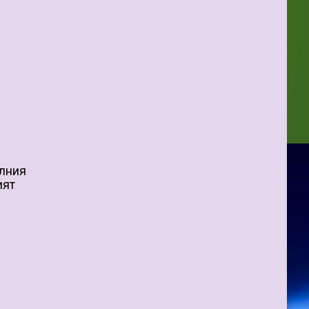
елния
ият