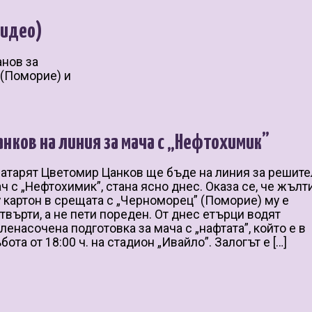
видео)
анов за
 (Поморие) и
анков на линия за мача с „Нефтохимик”
атарят Цветомир Цанков ще бъде на линия за решит
ч с „Нефтохимик”, стана ясно днес. Оказа се, че жълт
 картон в срещата с „Черноморец” (Поморие) му е
твърти, а не пети пореден. От днес етърци водят
ленасочена подготовка за мача с „нафтата”, който е в
бота от 18:00 ч. на стадион „Ивайло”. Залогът е […]