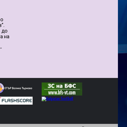
по
”.
а до
а на
-