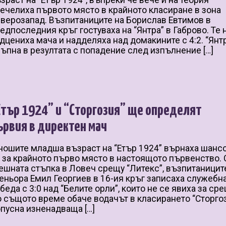
зраст на “Етър 1924”, въпреки че вече и на теория
ечелиха първото място в крайното класиране в зона
верозапад. Възпитаниците на Борислав Евтимов в
едпоследния кръг гостуваха на “Янтра” в Габрово. Те 
дцениха мача и надделяха над домакините с 4:2. “Янт
ъпна в резултата с попадение след изпълнение […]
Етър 1924” и “Сторгозия” ще определят
ървия в директен мач
ошите младша възраст на “Етър 1924” върнаха шанс
 за крайното първо място в настоящото първенство.
ешната стъпка в Ловеч срещу “Литекс”, възпитаницит
еньора Емил Георгиев в 16-ия кръг записаха служебн
беда с 3:0 над “Белите орли”, които не се явиха за сре
 същото време обаче водачът в класирането “Сторго
пусна изненадваща […]