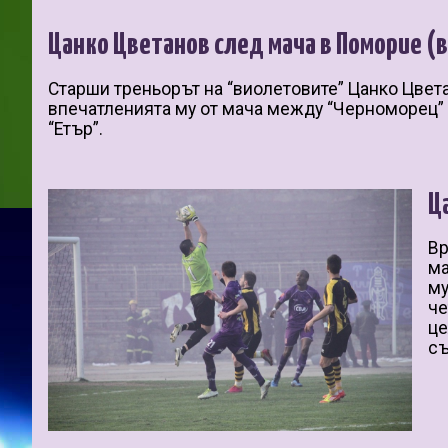
Цанко Цветанов след мача в Поморие (
Старши треньорът на “виолетовите” Цанко Цвет
впечатленията му от мача между “Черноморец”
“Етър”.
Ц
Вр
ма
му
че
це
съ