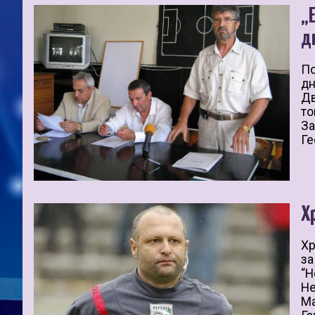
„
д
По
дн
Дв
то
За
Ге
Х
Хр
за
“Н
Не
Ма