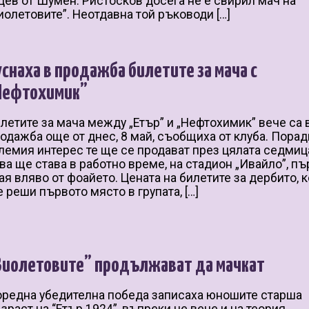
цев от Шумен. Ристосков досега не е свирил мач на
иолетовите”. Неотдавна той ръководи […]
уснаха в продажба билетите за мача с
Нефтохимик”
летите за мача между „Етър” и „Нефтохимик” вече са 
одажба още от днес, 8 май, съобщиха от клуба. Порад
лемия интерес те ще се продават през цялата седмиц
ва ще става в работно време, на стадион „Ивайло”, пъ
ая вляво от фоайето. Цената на билетите за дербито, 
 реши първото място в групата, […]
Виолетовите” продължават да мачкат
редна убедителна победа записаха юношите старша