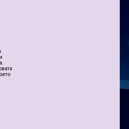
в
и
а.
рвата
което