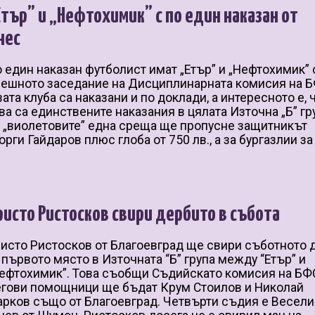
Етър” и „Нефтохимик” с по един наказан от
нес
 един наказан футболист имат „Етър” и „Нефтохимик”
ешното заседание на Дисциплинарната комисия на Б
ата клуба са наказани и по доклади, а интересното е, 
ва са единствените наказания в цялата Източна „Б” гр
 „виолетовите” една среща ще пропусне защитникът
орги Гайдаров плюс глоба от 750 лв., а за бургазлии за 
ристо Ристосков свири дербито в събота
исто Ристосков от Благоевград ще свири съботното 
 първото място в Източната “Б” група между “Етър” и
ефтохимик”. Това съобщи Съдийскато комисия на БФ
гови помощници ще бъдат Крум Стоилов и Николай
рков също от Благоевград. Четвърти съдия е Весел