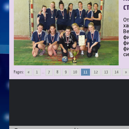
с
От
ха
Ве
фи
фи
фи
си
Pages:
«
1
...
7
8
9
10
11
12
13
14
»