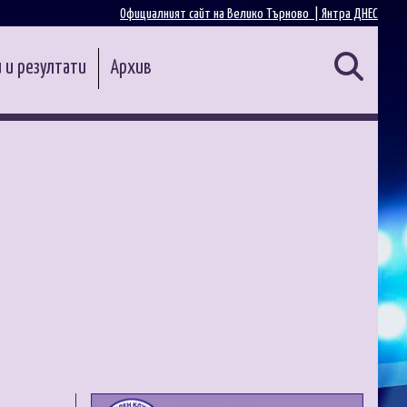
Официалният сайт на Велико Търново |
Янтра ДНЕС
 и резултати
Архив