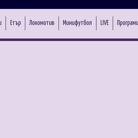
и
Етър
Локомотив
Минифутбол
LIVE
Програми