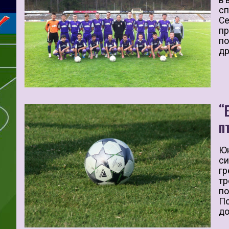
въ
сп
Се
пр
по
др
“
п
Юн
си
гр
тр
по
По
до