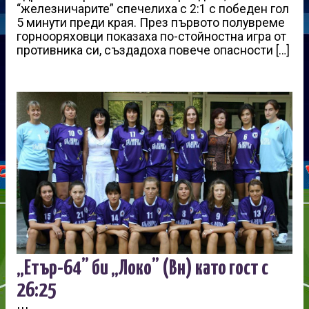
“железничарите” спечелиха с 2:1 с победен гол
5 минути преди края. През първото полувреме
горнооряховци показаха по-стойностна игра от
противника си, създадоха повече опасности […]
„Етър-64” би „Локо” (Вн) като гост с
26:25