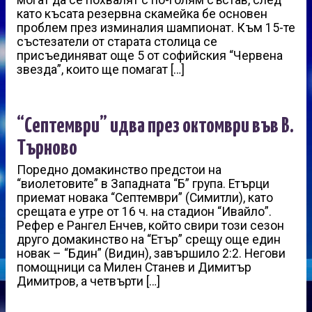
могат да се похвалят с по-голям състав, след
като късата резервна скамейка бе основен
проблем през изминалия шампионат. Към 15-те
състезатели от старата столица се
присъединяват още 5 от софийския “Червена
звезда”, които ще помагат […]
“Септември” идва през октомври във В.
Търново
Поредно домакинство предстои на
“виолетовите” в Западната “Б” група. Етърци
приемат новака “Септември” (Симитли), като
срещата е утре от 16 ч. на стадион “Ивайло”.
Рефер е Рангел Енчев, който свири този сезон
друго домакинство на “Етър” срещу още един
новак – “Бдин” (Видин), завършило 2:2. Негови
помощници са Милен Станев и Димитър
Димитров, а четвърти […]