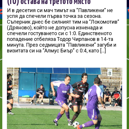
(ГО) остава на третото място
И в десетия си мач тимът на “Павликени” не
успя да спечели първа точка за сезона.
Съперник днес бе силният тим на “Локомотив”
(Дряново), който не допусна изненада и
спечели гостуването си с 1:0. Единственото
попадение отбеляза Тодор Чирпанов в 14-та
минута. През седмицата “Павликени” загуби и
визитата си на “Алмус Биър” с 0:4, като […]