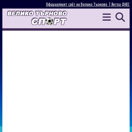
Официалният сайт на Велико Търново |
Янтра ДНЕС