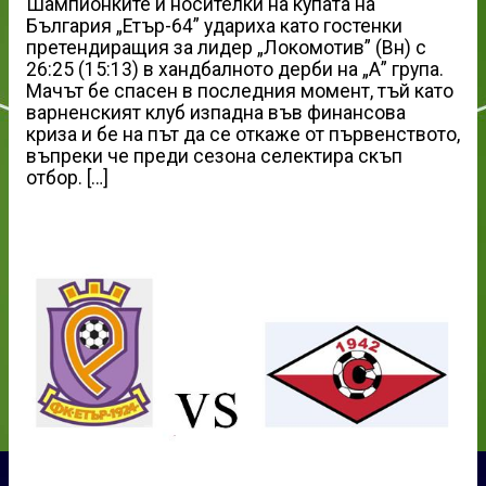
Шампионките и носителки на купата на
България „Етър-64” удариха като гостенки
претендиращия за лидер „Локомотив” (Вн) с
26:25 (15:13) в хандбалното дерби на „А” група.
Мачът бе спасен в последния момент, тъй като
варненският клуб изпадна във финансова
криза и бе на път да се откаже от първенството,
въпреки че преди сезона селектира скъп
отбор. […]