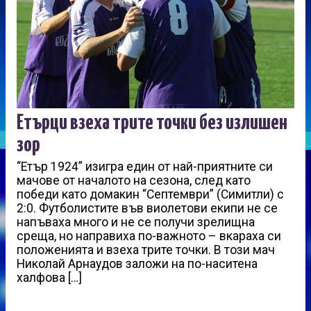
Етърци взеха трите точки без излишен
зор
“Етър 1924” изигра един от най-приятните си
мачове от началото на сезона, след като
победи като домакин “Септември” (Симитли) с
2:0. Футболистите във виолетови екипи не се
напъваха много и не се получи зрелищна
среща, но направиха по-важното – вкараха си
положенията и взеха трите точки. В този мач
Николай Арнаудов заложи на по-наситена
халфова […]