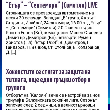
“Етър” – “Септември” (Симитли) LIVE
Страницата се презарежда автоматично на
всеки 30 секунди! Западна „Б“ група, X кръг ;
Стадион „Ивайло“, 24 октомври, 16:00 ч. ; „Етър“
– „Септември” (Симитли) 2:0 Главен съдия:
Рангел Енчев (Вн), помощници: Милен Станев и
Димитър Димитров (Вн), четвърти: Румен
Христов (Пл). “Етър 1924”: В. Димитров, Г.
Гайдаров, П. Ванков, Ст. Стоянов, Е. Копаранов,
Д. […]
Хокеистите се стягат за защита на
титлата, още един гръцки отбор в
групата
Отборът на “Калоян” вече се настройва за нов
триумф в Балканската хокейна лига. Сезонът
започва след 2 седмици, а великотърновци