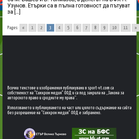
Узунов. Етърки са в пълна готовност да пътуват
за […]
Pages:
«
1
2
3
4
5
6
7
8
9
10
11
»
Всички текстове и изображения публикувани в sport-vt.com са
собственост на "Синхрон медия" ООД и са под закрила на „Закона за
авторското право и сродните му права“.
Използването и публикуването на част или цялото съдържание на сайта
без разрешение на "Синхрон медия" ООД е забранено.