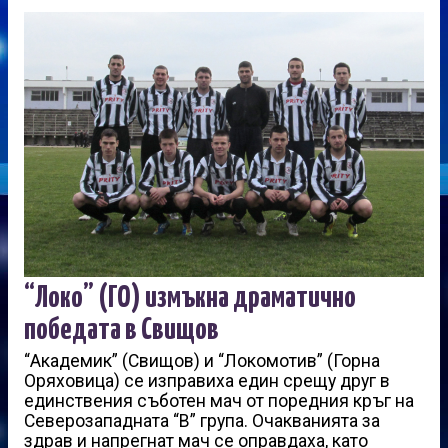
“Локо” (ГО) измъкна драматично
победата в Свищов
“Академик” (Свищов) и “Локомотив” (Горна
Оряховица) се изправиха един срещу друг в
единствения съботен мач от поредния кръг на
Северозападната “В” група. Очакванията за
здрав и напрегнат мач се оправдаха, като