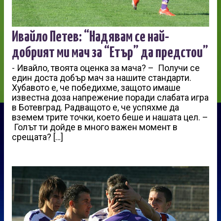
Ивайло Петев: “Надявам се най-
добрият ми мач за “Етър” да предстои”
-­ Ивайло, твоята оценка за мача? – ­ Получи се
един доста добър мач за нашите стандарти.
Хубавото е, че победихме, защото имаше
известна доза напрежение поради слабата игра
в Ботевград. Радващото е, че успяхме да
вземем трите точки, което беше и нашата цел. –
­ Голът ти дойде в много важен момент в
срещата? […]