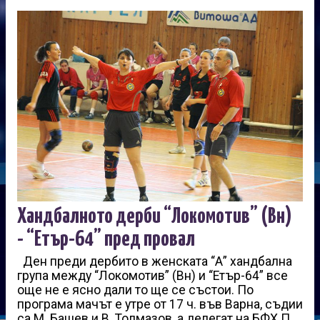
Хандбалното дерби “Локомотив” (Вн)
-­ “Етър-64” пред провал
Ден преди дербито в женската “А” хандбална
група между “Локомотив” (Вн) и “Етър-64” все
още не е ясно дали то ще се състои. По
програма мачът е утре от 17 ч. във Варна, съдии
са М. Башев и В. Толмазов, а делегат на БФХ П.