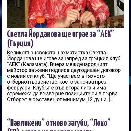
Светла Йорданова ще играе за “АЕК”
(Гърция)
Великотърновската шахматистка Светла
Йорданова ще играе занапред за гръцкия клуб
“АЕК” (Каламата). Вчера международният
майстор за жени подписа двугодишен договор
с новия си клуб. “Ще участвам в тяхното
отборно първенство, което започва през
февруари. Клубът е във втора лига и има
стремежа да възвърне позициите си в първа.
Отборът е съставен от минимум 12 души. […]
“Павликени” отново загуби, “Локо”