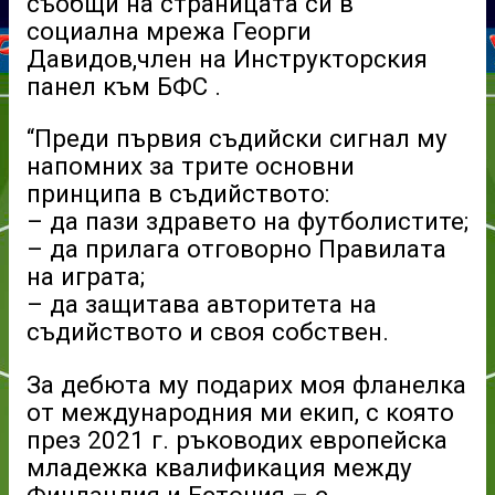
съобщи на страницата си в
социална мрежа Георги
Давидов,член на Инструкторския
панел към БФС .
“Преди първия съдийски сигнал му
напомних за трите основни
принципа в съдийството:
– да пази здравето на футболистите;
– да прилага отговорно Правилата
на играта;
– да защитава авторитета на
съдийството и своя собствен.
За дебюта му подарих моя фланелка
от международния ми екип, с която
през 2021 г. ръководих европейска
младежка квалификация между
Финландия и Естония – с