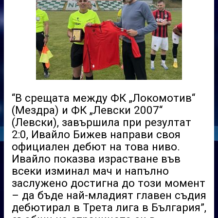
“В срещата между ФК „Локомотив“
(Мездра) и ФК „Левски 2007“
(Левски), завършила при резултат
2:0, Ивайло Бижев направи своя
официален дебют на това ниво.
Ивайло показва израстване във
всеки изминал мач и напълно
заслужено достигна до този момент
– да бъде най-младият главен съдия
дебютирал в Трета лига в България”,