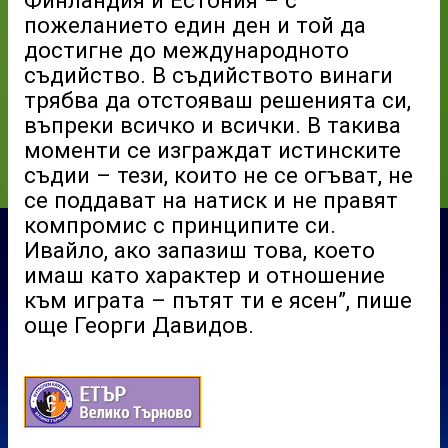
пожеланието един ден и той да
достигне до международното
съдийство. В съдийството винаги
трябва да отстояваш решенията си,
въпреки всичко и всички. В такива
моменти се изграждат истинските
съдии – тези, които не се огъват, не
се поддават на натиск и не правят
компромис с принципите си.
Ивайло, ако запазиш това, което
имаш като характер и отношение
към играта – пътят ти е ясен”, пише
още Георги Давидов.