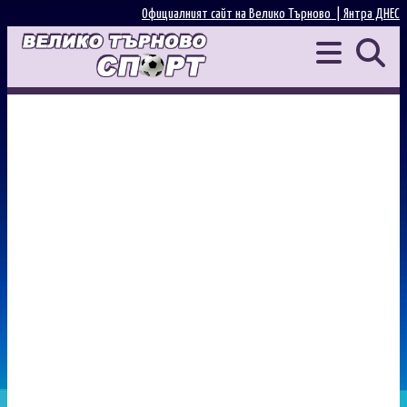
Официалният сайт на Велико Търново |
Янтра ДНЕС