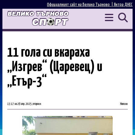
Официалният сайт на Велико Търново |
Янтра ДНЕС
11 гола си вкараха
„Изгрев“ (Царевец) и
„Етър-3“
13:17 на 29 апр. 2025, вторник
Новини