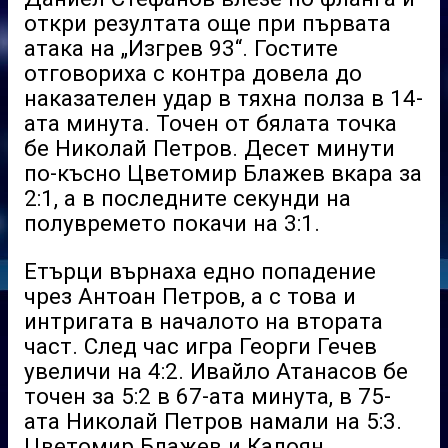
откри резултата още при първата
атака на „Изгрев 93“. Гостите
отговориха с контра довела до
наказателен удар в тяхна полза в 14-
ата минута. Точен от бялата точка
бе Николай Петров. Десет минути
по-късно Цветомир Блажев вкара за
2:1, а в последните секунди на
полувремето покачи на 3:1.
Етърци върнаха едно попадение
чрез Антоан Петров, а с това и
интригата в началото на втората
част. След час игра Георги Гечев
увеличи на 4:2. Ивайло Атанасов бе
точен за 5:2 в 67-ата минута, в 75-
ата Николай Петров намали на 5:3.
Цветомир Блажев и Калоян