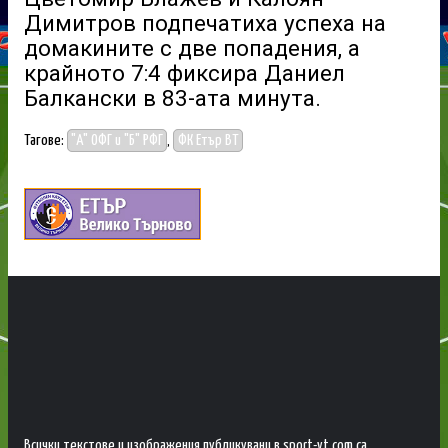
Димитров подпечатиха успеха на
домакините с две попадения, а
крайното 7:4 фиксира Даниел
Балкански в 83-ата минута.
Тагове:
"А" ОФГ и "Б" РФГ
,
ФК Етър ВТ
Всички текстове и изображения публикувани в sport-vt.com са