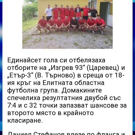
Единайсет гола си отбелязаха
отборите на „Изгрев 93“ (Царевец) и
„Етър-3“ (В. Търново) в среща от 18-
ия кръг на Елитната областна
футболна група. Домакините
спечелиха резултатния двубой със
7:4 и с 32 точки запазват шансове за
второто място в крайното
класиране.
Даниел Стефанов влезе по фланга и