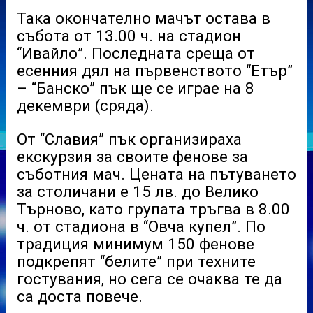
Така окончателно мачът остава в
събота от 13.00 ч. на стадион
“Ивайло”. Последната среща от
есенния дял на първенството “Етър”
– “Банско” пък ще се играе на 8
декември (сряда).
От “Славия” пък организираха
екскурзия за своите фенове за
съботния мач. Цената на пътуването
за столичани е 15 лв. до Велико
Търново, като групата тръгва в 8.00
ч. от стадиона в “Овча купел”. По
традиция минимум 150 фенове
подкрепят “белите” при техните
гостувания, но сега се очаква те да
са доста повече.