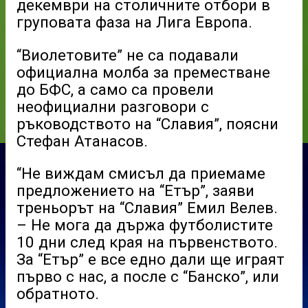
декември на столичните отбори в
груповата фаза на Лига Европа.
“Виолетовите” не са подавали
официална молба за преместване
до БФС, а само са провели
неофициални разговори с
ръководството на “Славия”, поясни
Стефан Атанасов.
“Не виждам смисъл да приемаме
предложението на “Етър”, заяви
треньорът на “Славия” Емил Велев.
– Не мога да държа футболистите
10 дни след края на първенството.
За “Етър” е все едно дали ще играят
първо с нас, а после с “Банско”, или
обратното.