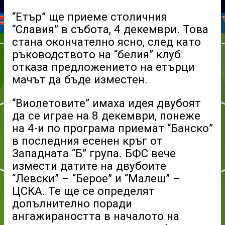
“Етър” ще приеме столичния
“Славия” в събота, 4 декември. Това
стана окончателно ясно, след като
ръководството на “белия” клуб
отказа предложението на етърци
мачът да бъде изместен.
“Виолетовите” имаха идея двубоят
да се играе на 8 декември, понеже
на 4-и по програма приемат “Банско”
в последния есенен кръг от
Западната “Б” група. БФС вече
измести датите на двубоите
“Левски” – “Берое” и “Малеш” –
ЦСКА. Те ще се определят
допълнително поради
ангажираността в началото на