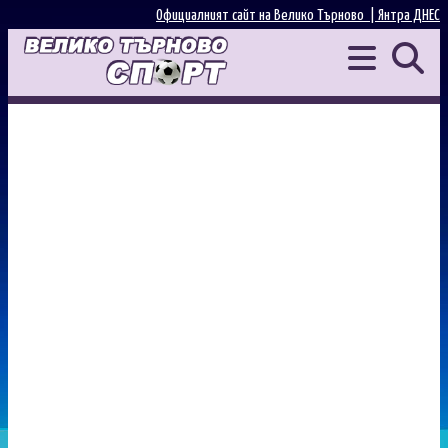
Официалният сайт на Велико Търново |
Янтра ДНЕС