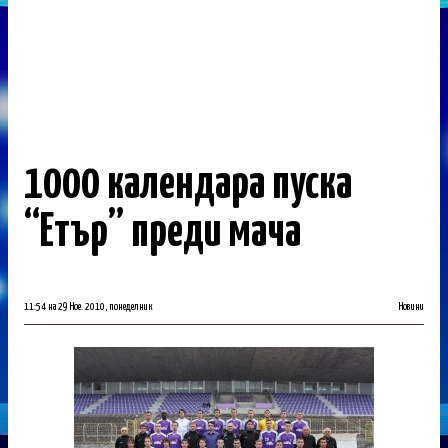
1000 календара пуска
“Етър” преди мача
11:54 на 29 Ное. 2010, понеделник
Новини