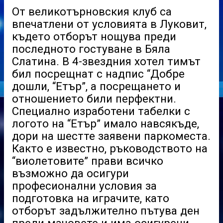
От великотърновския клуб са
впечатлени от условията в Луковит,
където отборът нощува преди
последното гостуване в Бяла
Слатина. В 4-звездния хотел тимът
бил посрещнат с надпис “Добре
дошли, “Етър”, а посрещането и
отношението били перфектни.
Специално изработени табелки с
логото на “Етър” имало навсякъде,
дори на шестте заявени паркоместа.
Както е известно, ръководството на
“виолетовите” прави всичко
възможно да осигури
професионални условия за
подготовка на играчите, като
отборът задължително пътува ден